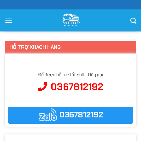
Chuyển
đến
nội
dung
HỖ TRỢ KHÁCH HÀNG
Để được hỗ trợ tốt nhất. Hãy gọi
0367812192
0367812192