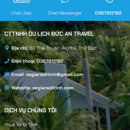
Chat Zalo
Chat Messenger
0367812192
CTTNHH DU LỊCH ĐỨC AN TRAVEL
Địa chỉ:
03 Thái Thuận, An Phú, Thủ Đức
Điện thoại: 0367812192
Email:
xegiareditinh@gmail.com
Website:
xegiareditinh.com
DỊCH VỤ CHÚNG TÔI
Thuê Xe Đi Tỉnh