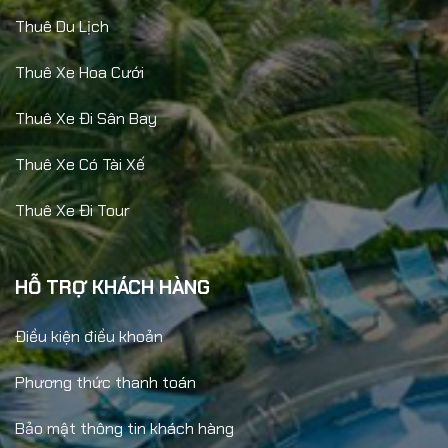
Thuê Du Lịch
Thuê Xe Hoa Cưới
Thuê Xe Đi Sân Bay
Thuê Xe Có Tài Xế
Thuê Xe Đi Tour
HỖ TRỢ KHÁCH HÀNG
Điều kiện điều khoản
Phương thức thanh toán
Bảo mật thông tin khách hàng