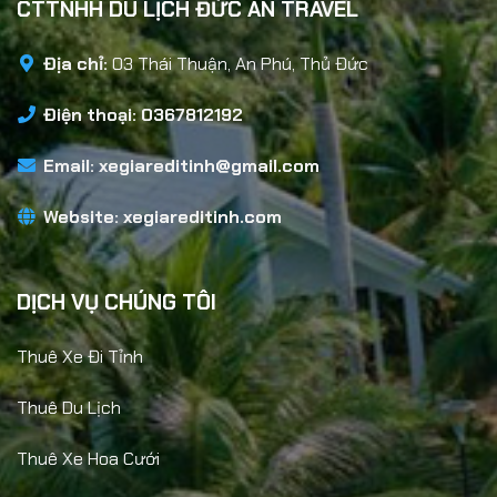
CTTNHH DU LỊCH ĐỨC AN TRAVEL
Địa chỉ:
03 Thái Thuận, An Phú, Thủ Đức
Điện thoại: 0367812192
Email:
xegiareditinh@gmail.com
Website:
xegiareditinh.com
DỊCH VỤ CHÚNG TÔI
Thuê Xe Đi Tỉnh
Thuê Du Lịch
Thuê Xe Hoa Cưới