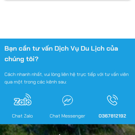
Bạn cần tư vấn Dịch Vụ Du Lịch của
chúng tôi?
Cách nhanh nhất, vui lòng liên hệ trực tiếp với tư vấn viên
qua một trong các kênh sau:
Chat Zalo
Chat Messenger
0367812192