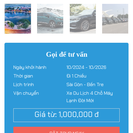
Gọi để tư vấn
Ngày khởi hành
10/2024 - 10/2026
Thời gian
Đi 1 Chiều
Lịch trình
Sài Gòn - Bến Tre
Vận chuyển
Xe Du Lịch 4 Chỗ Máy
Lạnh Đời Mới
Giá từ:
1,000,000
đ