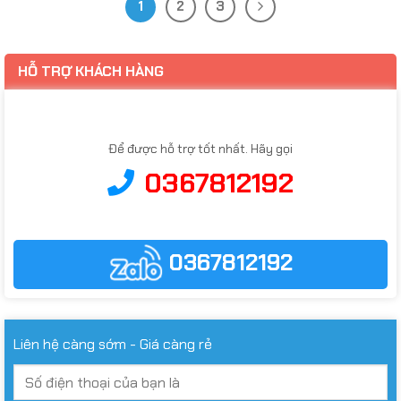
1
2
3
HỖ TRỢ KHÁCH HÀNG
Để được hỗ trợ tốt nhất. Hãy gọi
0367812192
0367812192
Liên hệ càng sớm - Giá càng rẻ