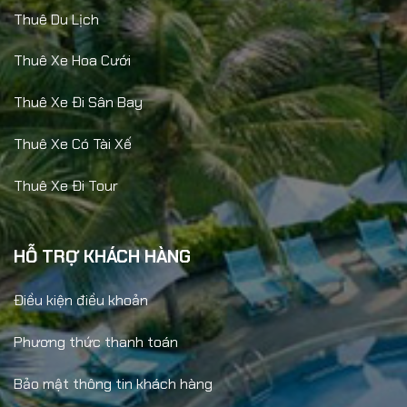
Thuê Du Lịch
Thuê Xe Hoa Cưới
Thuê Xe Đi Sân Bay
Thuê Xe Có Tài Xế
Thuê Xe Đi Tour
HỖ TRỢ KHÁCH HÀNG
Điều kiện điều khoản
Phương thức thanh toán
Bảo mật thông tin khách hàng