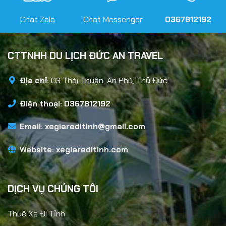
Chat Zalo
Chat Messenger
0367812192
CTTNHH DU LỊCH ĐỨC AN TRAVEL
Địa chỉ:
03 Thái Thuận, An Phú, Thủ Đức
Điện thoại: 0367812192
Email:
xegiareditinh@gmail.com
Website:
xegiareditinh.com
DỊCH VỤ CHÚNG TÔI
Thuê Xe Đi Tỉnh