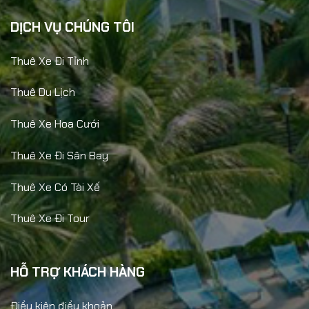
DỊCH VỤ CHÚNG TÔI
Thuê Xe Đi Tỉnh
Thuê Du Lịch
Thuê Xe Hoa Cưới
Thuê Xe Đi Sân Bay
Thuê Xe Có Tài Xế
Thuê Xe Đi Tour
HỖ TRỢ KHÁCH HÀNG
Điều kiện điều khoản