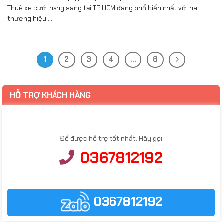
Thuê xe cưới hạng sang tại TP.HCM đang phổ biến nhất với hai
thương hiệu:...
1
2
3
4
…
8
HỖ TRỢ KHÁCH HÀNG
Để được hỗ trợ tốt nhất. Hãy gọi
0367812192
0367812192