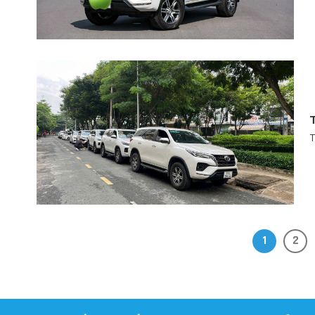
T
1
2