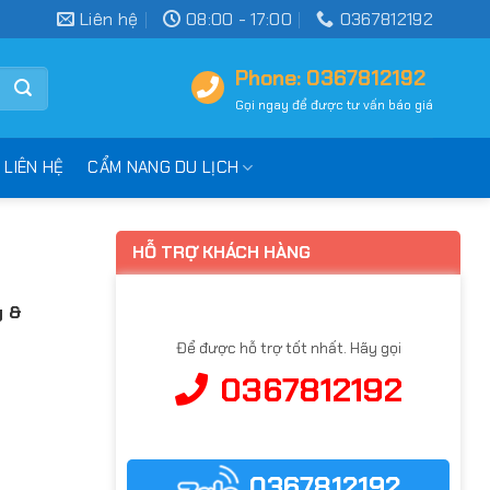
Liên hệ
08:00 - 17:00
0367812192
Phone: 0367812192
Gọi ngay để được tư vấn báo giá
LIÊN HỆ
CẨM NANG DU LỊCH
HỖ TRỢ KHÁCH HÀNG
y &
Để được hỗ trợ tốt nhất. Hãy gọi
0367812192
0367812192