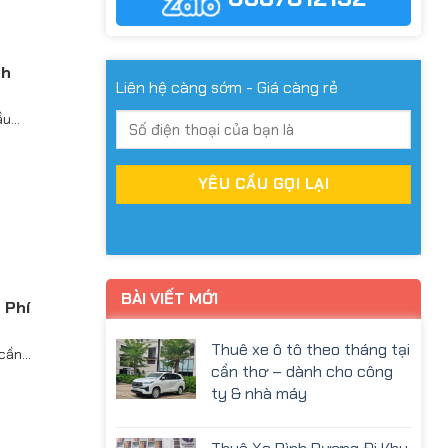
nh
Liên hệ càng sớm - Giá càng rẻ
...
BÀI VIẾT MỚI
 Phí
Thuê xe ô tô theo tháng tại
ần...
cần thơ – dành cho công
ty & nhà máy