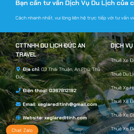
Bạn cần tư vấn Dịch Vụ Du Lịch của 
Cách nhanh nhất, vui lòng liên hệ trực tiếp với tư vấn 
CTTNHH DU LỊCH ĐỨC AN
DỊCH VỤ
TRAVEL
Thuê Xe Đi
Địa chỉ:
03 Thái Thuận, An Phú, Thủ
Thuê Du Lị
Đức
Thuê Xe H
Điện thoại: 0367812192
Thuê Xe Đ
Email:
xegiareditinh@gmail.com
Thuê Xe Có
Website:
xegiareditinh.com
Thuê Xe Đi
Chat Zalo