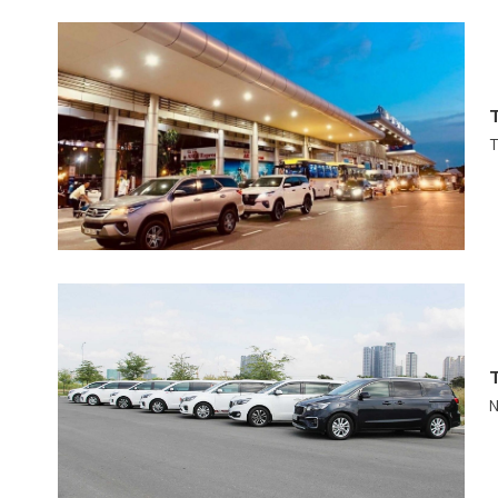
T
T
N