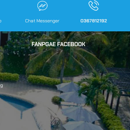
o
Chat Messenger
0367812192
FANPGAE FACEBOOK
ng