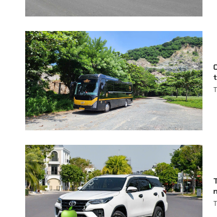
C
T
T
n
T