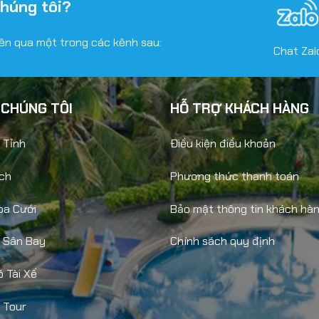
chúng tôi?
viên qua một trong các kênh sau:
Chat Zal
 CHÚNG TÔI
HỖ TRỢ KHÁCH HÀNG
 Tỉnh
Điều kiện điều khoản
ch
Phương thức thanh toán
oa Cưới
Bảo mật thông tin khách hà
i Sân Bay
Chính sách quy định
 Tài Xế
 Tour