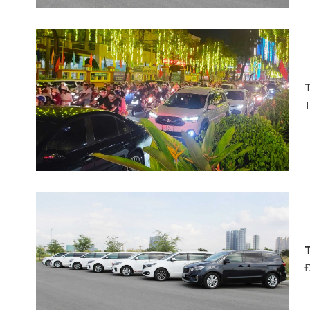
T
T
T
Đ