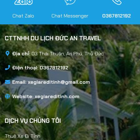
Chat Zalo
Chat Messenger
0367812192
CTTNHH DU LỊCH ĐỨC AN TRAVEL
Địa chỉ:
03 Thái Thuận, An Phú, Thủ Đức
Điện thoại: 0367812192
Email:
xegiareditinh@gmail.com
Website:
xegiareditinh.com
DỊCH VỤ CHÚNG TÔI
Thuê Xe Đi Tỉnh