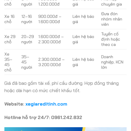
chỗ
người
1.200.000đ
giá
chuyên gia
Đưa đón
Xe 16
12–16
900.000đ –
Liên hệ báo
nhóm nhân
chỗ
người
1.600.000đ
giá
viên
Tuyến cố
Xe 29
20–29
1.600.000đ –
Liên hệ báo
định hoặc
chỗ
người
2.300.000đ
giá
theo ca
Xe
35–
Doanh
35–
2.300.000đ –
Liên hệ báo
45
nghiệp, KCN
45
3.200.000đ
giá
người
lớn
chỗ
Giá đã bao gồm tài xế, phí cầu đường. Hợp đồng tháng
hoặc dài hạn có mức chiết khấu tốt.
Website:
xegiareditinh.com
Hotline hỗ trợ 24/7: 0961.242.832