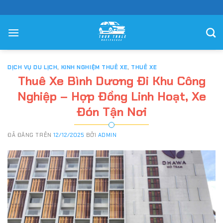
Chuyển
đến
nội
dung
DỊCH VỤ DU LỊCH
,
KINH NGHIỆM THUÊ XE
,
THUÊ XE
Thuê Xe Bình Dương Đi Khu Công
Nghiệp – Hợp Đồng Linh Hoạt, Xe
Đón Tận Nơi
ĐÃ ĐĂNG TRÊN
12/12/2025
BỞI
ADMIN