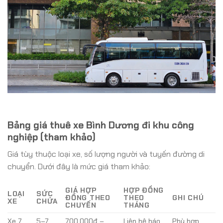
Bảng giá thuê xe Bình Dương đi khu công
nghiệp (tham khảo)
Giá tùy thuộc loại xe, số lượng người và tuyến đường di
chuyển. Dưới đây là mức giá tham khảo:
GIÁ HỢP
HỢP ĐỒNG
LOẠI
SỨC
ĐỒNG THEO
THEO
GHI CHÚ
XE
CHỨA
CHUYẾN
THÁNG
Xe 7
5–7
700.000đ –
Liên hệ báo
Phù hợp