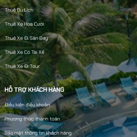
Thuê Du Lịch
Thuê Xe Hoa Cưới
Thuê Xe Đi Sân Bay
Thuê Xe Có Tài Xế
Thuê Xe Đi Tour
HỖ TRỢ KHÁCH HÀNG
Điều kiện điều khoản
Phương thức thanh toán
Bảo mật thông tin khách hàng