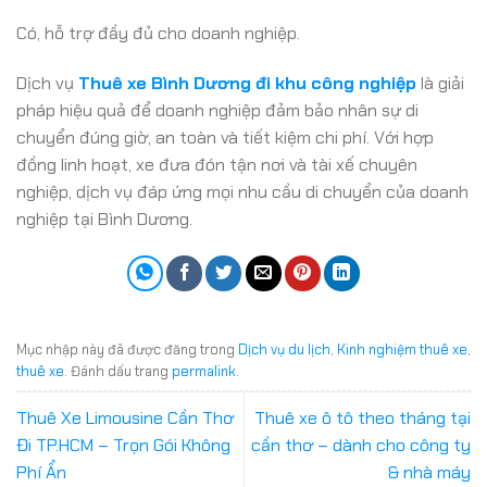
Có, hỗ trợ đầy đủ cho doanh nghiệp.
Dịch vụ
Thuê xe Bình Dương đi khu công nghiệp
là giải
pháp hiệu quả để doanh nghiệp đảm bảo nhân sự di
chuyển đúng giờ, an toàn và tiết kiệm chi phí. Với hợp
đồng linh hoạt, xe đưa đón tận nơi và tài xế chuyên
nghiệp, dịch vụ đáp ứng mọi nhu cầu di chuyển của doanh
nghiệp tại Bình Dương.
Mục nhập này đã được đăng trong
Dịch vụ du lịch
,
Kinh nghiệm thuê xe
,
thuê xe
. Đánh dấu trang
permalink
.
Thuê Xe Limousine Cần Thơ
Thuê xe ô tô theo tháng tại
Đi TP.HCM – Trọn Gói Không
cần thơ – dành cho công ty
Phí Ẩn
& nhà máy