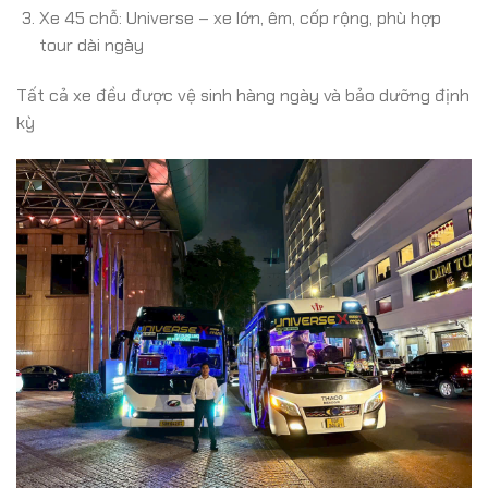
Xe 45 chỗ: Universe – xe lớn, êm, cốp rộng, phù hợp
tour dài ngày
Tất cả xe đều được vệ sinh hàng ngày và bảo dưỡng định
kỳ