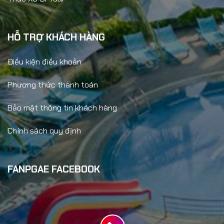
HỖ TRỢ KHÁCH HÀNG
Điều kiện điều khoản
Phương thức thanh toán
Bảo mật thông tin khách hàng
Chính sách quy định
FANPGAE FACEBOOK