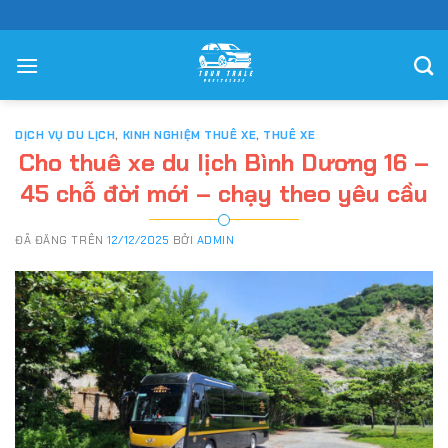
Chuyển
đến
nội
dung
DỊCH VỤ DU LỊCH
,
KINH NGHIỆM THUÊ XE
,
THUÊ XE
Cho thuê xe du lịch Bình Dương 16 –
45 chỗ đời mới – chạy theo yêu cầu
ĐÃ ĐĂNG TRÊN
12/12/2025
BỞI
ADMIN