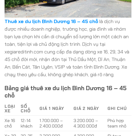
Thuê xe du lịch Bình Dương 16 – 45 chỗ
là dịch vụ
được nhiều doanh nghiệp, trường học, gia đình và nhóm
bạn lựa chọn khi cần di chuyển số lượng lớn một cách an
toàn, tiện lợi và chủ động lịch trình. Dịch vụ tại
xegiareditinh.com cung cấp đa dạng dòng xe 16, 29, 34 và
45 chỗ đời mới, nhận đón tại Thủ Dầu Một, Dĩ An, Thuận
An, Bến Cát, Tân Uyên, VSIP và toàn tỉnh Bình Dương. Xe
chạy theo yêu cầu, không ghép khách, giá rõ ràng.
Bảng giá thuê xe du lịch Bình Dương 16 – 45
chỗ
LOẠI
SỐ
GIÁ 1 NGÀY
GIÁ 2 NGÀY
GHI CHÚ
XE
CHỖ
Xe 16
12-14
1.700.000 –
3.200.000 –
Phù hợp
chỗ
khách
2.400.000đ
4.300.000đ
team nhỏ