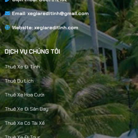
Email:
xegiareditinh@gmail.com
Website:
xegiareditinh.com
DỊCH VỤ CHÚNG TÔI
Thuê Xe Đi Tỉnh
Thuê Du Lịch
Thuê Xe Hoa Cưới
Thuê Xe Đi Sân Bay
Thuê Xe Có Tài Xế
Thuê Xe Đi Tour