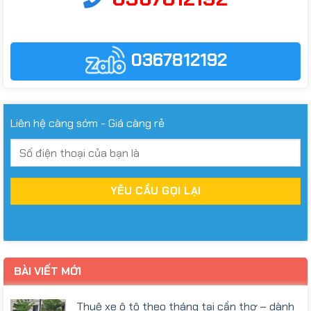
0367812192
Liên hệ càng sớm - Giá càng rẻ
BÀI VIẾT MỚI
Thuê xe ô tô theo tháng tại cần thơ – dành