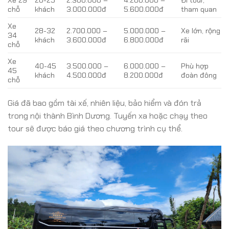
Xe 29
20-25
2.300.000 –
4.200.000 –
Đi tour,
chỗ
khách
3.000.000đ
5.600.000đ
tham quan
Xe
28-32
2.700.000 –
5.000.000 –
Xe lớn, rộng
34
khách
3.600.000đ
6.800.000đ
rãi
chỗ
Xe
40-45
3.500.000 –
6.000.000 –
Phù hợp
45
khách
4.500.000đ
8.200.000đ
đoàn đông
chỗ
Giá đã bao gồm tài xế, nhiên liệu, bảo hiểm và đón trả
trong nội thành Bình Dương. Tuyến xa hoặc chạy theo
tour sẽ được báo giá theo chương trình cụ thể.