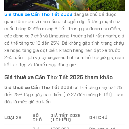
Giá thuê xe Cần Thơ Tết 2026
đang là chủ đề được
quan tâm sớm vì nhu cầu di chuyển dịp lễ tăng mạnh từ
cuối tháng 12 đến mùng 6 Tết. Trong giai đoạn cao điểm,
các dòng xe 7 chỗ và Limousine thường hết rất nhanh, giá
có thể tăng từ 10 đến 25%. Để không gặp tình trạng cháy
xe hoặc tăng giá đột biến, khách hàng nên đặt xe trước
2-4 tuần. Dịch vụ tại xegiareditinh.com hỗ trợ giữ giá, cam
kết xe đẹp và tài xế chạy đúng giờ.
Giá thuê xe Cần Thơ Tết 2026 tham khảo
Giá thuê xe Cần Thơ Tết 2026
có thể tăng nhẹ từ 10%
đến 25% tùy ngày cao điểm (từ 27 đến mùng 6 Tết). Dưới
đây là mức giá dự kiến:
SỐ
GIÁ TẾT 2026
LOẠI XE
GHI CHÚ
CHỖ
(1 CHIỀU)
3-4
1.000.000 –
Phù hợp đi cá