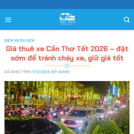
Chuyển
đến
nội
dung
DỊCH VỤ DU LỊCH
Giá thuê xe Cần Thơ Tết 2026 – đặt
sớm để tránh cháy xe, giữ giá tốt
ĐÃ ĐĂNG TRÊN
11/12/2025
BỞI
ADMIN