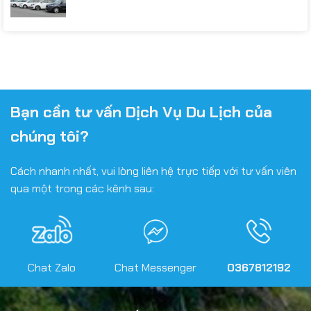
Bạn cần tư vấn Dịch Vụ Du Lịch của
chúng tôi?
Cách nhanh nhất, vui lòng liên hệ trực tiếp với tư vấn viên
qua một trong các kênh sau:
Chat Zalo
Chat Messenger
0367812192