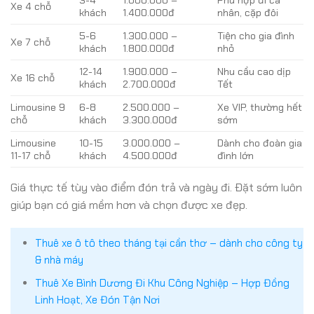
Xe 4 chỗ
khách
1.400.000đ
nhân, cặp đôi
5-6
1.300.000 –
Tiện cho gia đình
Xe 7 chỗ
khách
1.800.000đ
nhỏ
12-14
1.900.000 –
Nhu cầu cao dịp
Xe 16 chỗ
khách
2.700.000đ
Tết
Limousine 9
6-8
2.500.000 –
Xe VIP, thường hết
chỗ
khách
3.300.000đ
sớm
Limousine
10-15
3.000.000 –
Dành cho đoàn gia
11-17 chỗ
khách
4.500.000đ
đình lớn
Giá thực tế tùy vào điểm đón trả và ngày đi. Đặt sớm luôn
giúp bạn có giá mềm hơn và chọn được xe đẹp.
Thuê xe ô tô theo tháng tại cần thơ – dành cho công ty
& nhà máy
Thuê Xe Bình Dương Đi Khu Công Nghiệp – Hợp Đồng
Linh Hoạt, Xe Đón Tận Nơi