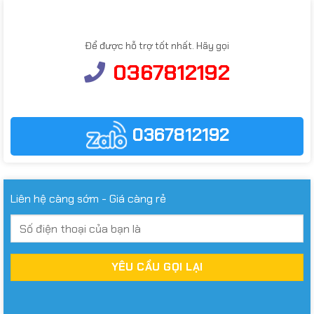
Để được hỗ trợ tốt nhất. Hãy gọi
0367812192
0367812192
Liên hệ càng sớm - Giá càng rẻ