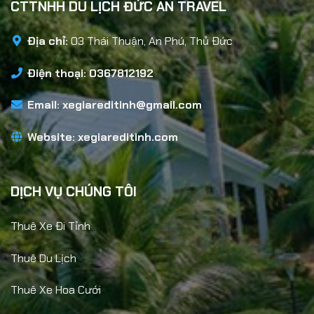
CTTNHH DU LỊCH ĐỨC AN TRAVEL
Địa chỉ:
03 Thái Thuận, An Phú, Thủ Đức
Điện thoại: 0367812192
Email:
xegiareditinh@gmail.com
Website:
xegiareditinh.com
DỊCH VỤ CHÚNG TÔI
Thuê Xe Đi Tỉnh
Thuê Du Lịch
Thuê Xe Hoa Cưới