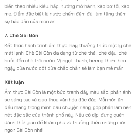
biến theo nhiều kiểu: hấp, nướng mỡ hành, xào bơ tỏi, xào
me. Điểm đặc biệt là nước chấm đậm đà, làm tăng thêm
sự hấp dẫn của món ăn.
7.
Chè Sài Gòn
Kết thúc hành trình ẩm thực, hãy thưởng thức một ly chè
mát lạnh. Chè Sài Gòn đa dạng từ chè thái, chè đậu, chè
bưởi đến chè trôi nước. Vị ngọt thanh, hương thơm béo
ngậy của nước cốt dừa chắc chắn sẽ làm bạn mê mẩn.
Kết luận
Ẩm thực Sài Gòn là một bức tranh đầy màu sắc, phản ánh
sự sáng tạo và giao thoa văn hóa độc đáo. Mỗi món ăn
đều mang trong mình câu chuyện riêng, góp phần làm nên
nét đặc sắc của thành phố này. Nếu có dịp, đừng quên
dành thời gian để khám phá và thưởng thức những món
ngon Sài Gòn nhé!