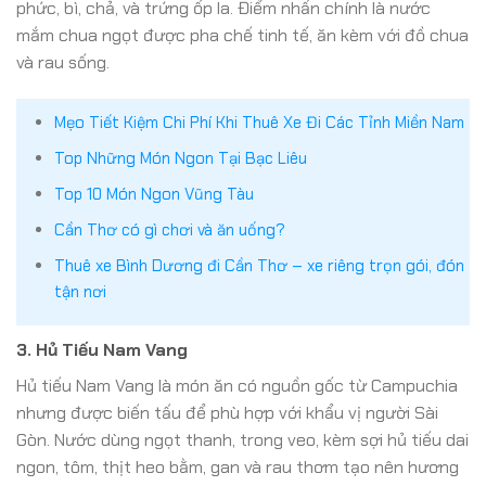
phức, bì, chả, và trứng ốp la. Điểm nhấn chính là nước
mắm chua ngọt được pha chế tinh tế, ăn kèm với đồ chua
và rau sống.
Mẹo Tiết Kiệm Chi Phí Khi Thuê Xe Đi Các Tỉnh Miền Nam
Top Những Món Ngon Tại Bạc Liêu
Top 10 Món Ngon Vũng Tàu
Cần Thơ có gì chơi và ăn uống?
Thuê xe Bình Dương đi Cần Thơ – xe riêng trọn gói, đón
tận nơi
3.
Hủ Tiếu Nam Vang
Hủ tiếu Nam Vang là món ăn có nguồn gốc từ Campuchia
nhưng được biến tấu để phù hợp với khẩu vị người Sài
Gòn. Nước dùng ngọt thanh, trong veo, kèm sợi hủ tiếu dai
ngon, tôm, thịt heo bằm, gan và rau thơm tạo nên hương