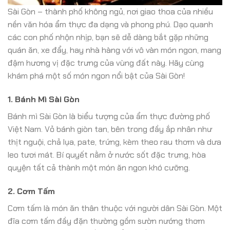
Sài Gòn – thành phố không ngủ, nơi giao thoa của nhiều
nền văn hóa ẩm thực đa dạng và phong phú. Dạo quanh
các con phố nhộn nhịp, bạn sẽ dễ dàng bắt gặp những
quán ăn, xe đẩy, hay nhà hàng với vô vàn món ngon, mang
đậm hương vị đặc trưng của vùng đất này. Hãy cùng
khám phá một số món ngon nổi bật của Sài Gòn!
1.
Bánh Mì Sài Gòn
Bánh mì Sài Gòn là biểu tượng của ẩm thực đường phố
Việt Nam. Vỏ bánh giòn tan, bên trong đầy ắp nhân như
thịt nguội, chả lụa, pate, trứng, kèm theo rau thơm và dưa
leo tươi mát. Bí quyết nằm ở nước sốt đặc trưng, hòa
quyện tất cả thành một món ăn ngon khó cưỡng.
2.
Cơm Tấm
Cơm tấm là món ăn thân thuộc với người dân Sài Gòn. Một
đĩa cơm tấm đầy đặn thường gồm sườn nướng thơm