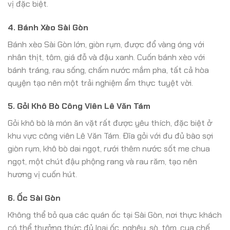
vị đặc biệt.
4.
Bánh Xèo Sài Gòn
Bánh xèo Sài Gòn lớn, giòn rụm, được đổ vàng óng với
nhân thịt, tôm, giá đỗ và đậu xanh. Cuốn bánh xèo với
bánh tráng, rau sống, chấm nước mắm pha, tất cả hòa
quyện tạo nên một trải nghiệm ẩm thực tuyệt vời.
5.
Gỏi Khô Bò Công Viên Lê Văn Tám
Gỏi khô bò là món ăn vặt rất được yêu thích, đặc biệt ở
khu vực công viên Lê Văn Tám. Đĩa gỏi với đu đủ bào sợi
giòn rụm, khô bò dai ngọt, rưới thêm nước sốt me chua
ngọt, một chút đậu phộng rang và rau răm, tạo nên
hương vị cuốn hút.
6.
Ốc Sài Gòn
Không thể bỏ qua các quán ốc tại Sài Gòn, nơi thực khách
có thể thưởng thức đủ loại ốc, nghêu, sò, tôm, cua chế