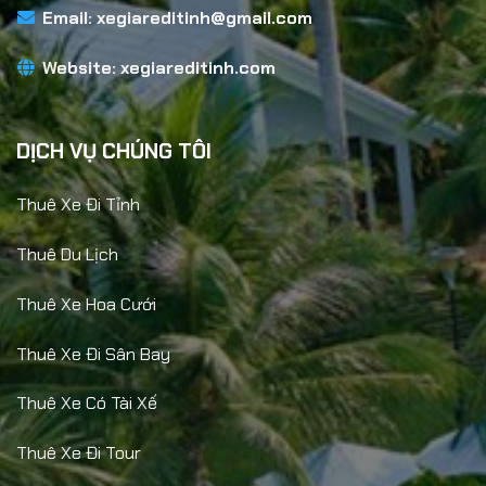
Email:
xegiareditinh@gmail.com
Website:
xegiareditinh.com
DỊCH VỤ CHÚNG TÔI
Thuê Xe Đi Tỉnh
Thuê Du Lịch
Thuê Xe Hoa Cưới
Thuê Xe Đi Sân Bay
Thuê Xe Có Tài Xế
Thuê Xe Đi Tour