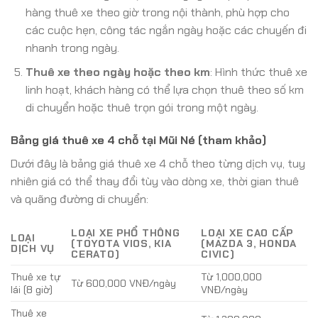
hàng thuê xe theo giờ trong nội thành, phù hợp cho
các cuộc hẹn, công tác ngắn ngày hoặc các chuyến đi
nhanh trong ngày.
Thuê xe theo ngày hoặc theo km
: Hình thức thuê xe
linh hoạt, khách hàng có thể lựa chọn thuê theo số km
di chuyển hoặc thuê trọn gói trong một ngày.
Bảng giá thuê xe 4 chỗ tại Mũi Né (tham khảo)
Dưới đây là bảng giá thuê xe 4 chỗ theo từng dịch vụ, tuy
nhiên giá có thể thay đổi tùy vào dòng xe, thời gian thuê
và quãng đường di chuyển:
LOẠI XE PHỔ THÔNG
LOẠI XE CAO CẤP
LOẠI
(TOYOTA VIOS, KIA
(MAZDA 3, HONDA
DỊCH VỤ
CERATO)
CIVIC)
Thuê xe tự
Từ 1,000,000
Từ 600,000 VNĐ/ngày
lái (8 giờ)
VNĐ/ngày
Thuê xe