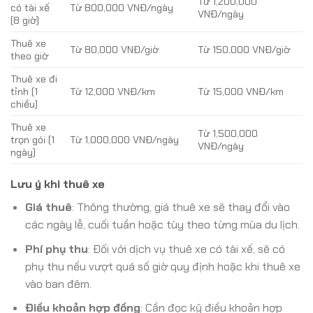
Từ 1,200,000
có tài xế
Từ 800,000 VNĐ/ngày
VNĐ/ngày
(8 giờ)
Thuê xe
Từ 80,000 VNĐ/giờ
Từ 150,000 VNĐ/giờ
theo giờ
Thuê xe đi
tỉnh (1
Từ 12,000 VNĐ/km
Từ 15,000 VNĐ/km
chiều)
Thuê xe
Từ 1,500,000
trọn gói (1
Từ 1,000,000 VNĐ/ngày
VNĐ/ngày
ngày)
Lưu ý khi thuê xe
Giá thuê
: Thông thường, giá thuê xe sẽ thay đổi vào
các ngày lễ, cuối tuần hoặc tùy theo từng mùa du lịch.
Phí phụ thu
: Đối với dịch vụ thuê xe có tài xế, sẽ có
phụ thu nếu vượt quá số giờ quy định hoặc khi thuê xe
vào ban đêm.
Điều khoản hợp đồng
: Cần đọc kỹ điều khoản hợp