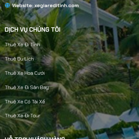
Website:
xegiareditinh.com
DỊCH VỤ CHÚNG TÔI
Thuê Xe Đi Tỉnh
Thuê Du Lịch
Thuê Xe Hoa Cưới
Thuê Xe Đi Sân Bay
Thuê Xe Có Tài Xế
Thuê Xe Đi Tour