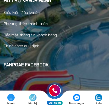
HỖ TRỢ KHÁCH HÀNG
Điều kiện điều khoản
Phương thức thanh toán
Bảo mật thông tin khách hàng
Chính sách quy định
FANPGAE FACEBOOK
Copyright 2026 ©
Đức An Travel
Gọi ngay
Menu
liên hệ
Messenger
Zalo