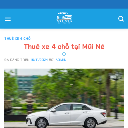
Chuyển
đến
nội
dung
THUÊ XE 4 CHỖ
Thuê xe 4 chỗ tại Mũi Né
ĐÃ ĐĂNG TRÊN
16/11/2024
BỞI
ADMIN