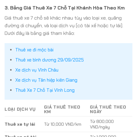
3. Bảng Giá Thuê Xe 7 Chỗ Tại Khánh Hòa Theo Km
Giá thuê xe 7 chỗ sẽ khác nhau tùy vào loại xe, quãng
đường di chuyển, và loại dịch vụ (có tài xế hoặc tự lái).
Dưới đây là bảng giá tham khảo:
Thuê xe đi mộc bài
Thuê xe bình dương 29/09/2025
Xe dịch vụ Vĩnh Châu
Xe dịch vụ Tân hiệp kiên Giang
Thuê Xe 7 Chỗ Tại Vĩnh Long
GIÁ THUÊ THEO
GIÁ THUÊ THEO
LOẠI DỊCH VỤ
KM
NGÀY
Từ 800,000
Thuê xe tự lái
Từ 10,000 VND/km
VND/ngày