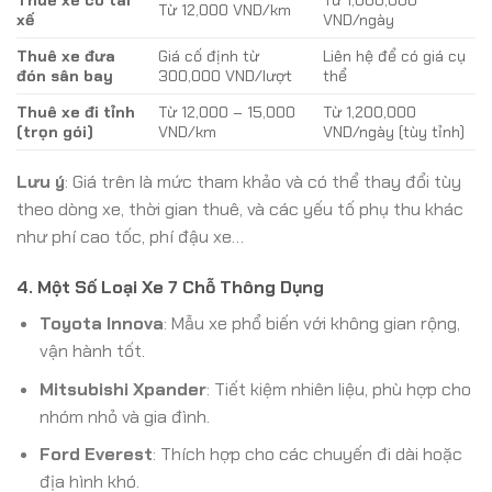
Thuê xe có tài
Từ 1,000,000
Từ 12,000 VND/km
xế
VND/ngày
Thuê xe đưa
Giá cố định từ
Liên hệ để có giá cụ
đón sân bay
300,000 VND/lượt
thể
Thuê xe đi tỉnh
Từ 12,000 – 15,000
Từ 1,200,000
(trọn gói)
VND/km
VND/ngày (tùy tỉnh)
Lưu ý
: Giá trên là mức tham khảo và có thể thay đổi tùy
theo dòng xe, thời gian thuê, và các yếu tố phụ thu khác
như phí cao tốc, phí đậu xe…
4. Một Số Loại Xe 7 Chỗ Thông Dụng
Toyota Innova
: Mẫu xe phổ biến với không gian rộng,
vận hành tốt.
Mitsubishi Xpander
: Tiết kiệm nhiên liệu, phù hợp cho
nhóm nhỏ và gia đình.
Ford Everest
: Thích hợp cho các chuyến đi dài hoặc
địa hình khó.