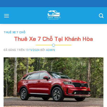
Chuyển
đến
nội
dung
THUÊ XE 7 CHỖ
Thuê Xe 7 Chỗ Tại Khánh Hòa
ĐÃ ĐĂNG TRÊN
17/11/2024
BỞI
ADMIN