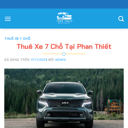
Chuyển
đến
nội
dung
THUÊ XE 7 CHỖ
Thuê Xe 7 Chỗ Tại Phan Thiết
ĐÃ ĐĂNG TRÊN
17/11/2024
BỞI
ADMIN