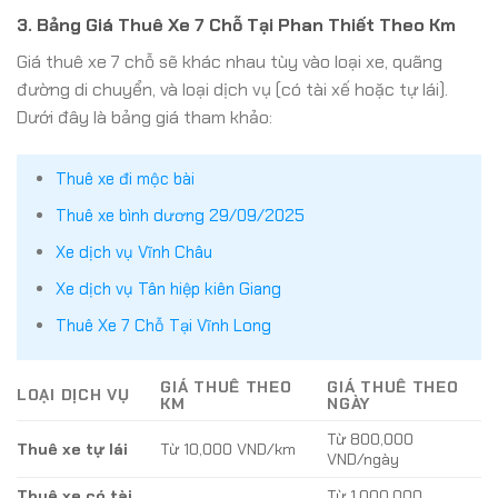
3. Bảng Giá Thuê Xe 7 Chỗ Tại Phan Thiết Theo Km
Giá thuê xe 7 chỗ sẽ khác nhau tùy vào loại xe, quãng
đường di chuyển, và loại dịch vụ (có tài xế hoặc tự lái).
Dưới đây là bảng giá tham khảo:
Thuê xe đi mộc bài
Thuê xe bình dương 29/09/2025
Xe dịch vụ Vĩnh Châu
Xe dịch vụ Tân hiệp kiên Giang
Thuê Xe 7 Chỗ Tại Vĩnh Long
GIÁ THUÊ THEO
GIÁ THUÊ THEO
LOẠI DỊCH VỤ
KM
NGÀY
Từ 800,000
Thuê xe tự lái
Từ 10,000 VND/km
VND/ngày
Thuê xe có tài
Từ 1,000,000