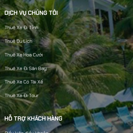
DỊCH VỤ CHÚNG TÔI
Thuê Xe Đi Tỉnh
Thuê Du Lịch
Thuê Xe Hoa Cưới
Thuê Xe Đi Sân Bay
Thuê Xe Có Tài Xế
Thuê Xe Đi Tour
HỖ TRỢ KHÁCH HÀNG