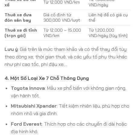
Từ 12,000 VND/km
xế
VND/ngày
Thuê xe đưa
Giá cố định từ
Liên hệ để có giá cụ
đón sân bay
300,000 VND/lượt
thể
Thuê xe đi tỉnh
Từ 12,000 – 15,000
Từ 1,200,000
(trọn gói)
VND/km
VND/ngày (tùy tỉnh)
Lưu ý
: Giá trên là mức tham khảo và có thể thay đổi tùy
theo dòng xe, thời gian thuê, và các yếu tố phụ thu khác
như phí cao tốc, phí đậu xe…
4. Một Số Loại Xe 7 Chỗ Thông Dụng
Toyota Innova
: Mẫu xe phổ biến với không gian rộng,
vận hành tốt.
Mitsubishi Xpander
: Tiết kiệm nhiên liệu, phù hợp cho
nhóm nhỏ và gia đình.
Ford Everest
: Thích hợp cho các chuyến đi dài hoặc
địa hình khó.