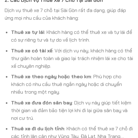
2. Các Dịch Vụ Thuê Xe 7 Chỗ Tại Sài Gòn
Dịch vụ thuê xe 7 chỗ tại Sài Gòn rất đa dạng, giúp đáp
ứng mọi nhu cầu của khách hàng:
Thuê xe tự lái
: Khách hàng có thể thuê xe và tự lái để
có sự riêng tư và tự do về lịch trình.
Thuê xe có tài xế
: Với dịch vụ này, khách hàng có thể
thư giãn hoàn toàn và giao lại trách nhiệm lái xe cho tài
xế chuyên nghiệp.
Thuê xe theo ngày hoặc theo km
: Phù hợp cho
khách có nhu cầu thuê ngắn ngày hoặc di chuyển
nhiều trong một ngày.
Thuê xe đưa đón sân bay
: Dịch vụ này giúp tiết kiệm
thời gian và đảm bảo tiện lợi khi đi lại giữa sân bay và
nơi cư trú.
Thuê xe đi du lịch tỉnh
: Khách có thể thuê xe 7 chỗ đi
các tỉnh lân cận như Vũng Tàu, Đà Lạt, Nha Trang…