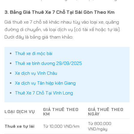
3. Bảng Giá Thuê Xe 7 Chỗ Tại Sài Gòn Theo Km
Giá thuê xe 7 chỗ sẽ khác nhau tùy vào loại xe, quãng
đường di chuyển, và loại dịch vụ (có tài xế hoặc tự lái).
Dưới đây là bảng giá tham khảo:
Thuê xe đi mộc bài
Thuê xe bình dương 29/09/2025
Xe dịch vụ Vĩnh Châu
Xe dịch vụ Tân hiệp kiên Giang
Thuê Xe 7 Chỗ Tại Vĩnh Long
GIÁ THUÊ THEO
GIÁ THUÊ THEO
LOẠI DỊCH VỤ
KM
NGÀY
Từ 800,000
Thuê xe tự lái
Từ 10,000 VND/km
VND/ngày