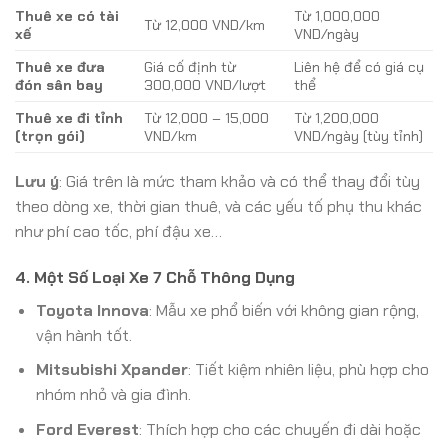
Thuê xe có tài
Từ 1,000,000
Từ 12,000 VND/km
xế
VND/ngày
Thuê xe đưa
Giá cố định từ
Liên hệ để có giá cụ
đón sân bay
300,000 VND/lượt
thể
Thuê xe đi tỉnh
Từ 12,000 – 15,000
Từ 1,200,000
(trọn gói)
VND/km
VND/ngày (tùy tỉnh)
Lưu ý
: Giá trên là mức tham khảo và có thể thay đổi tùy
theo dòng xe, thời gian thuê, và các yếu tố phụ thu khác
như phí cao tốc, phí đậu xe…
4. Một Số Loại Xe 7 Chỗ Thông Dụng
Toyota Innova
: Mẫu xe phổ biến với không gian rộng,
vận hành tốt.
Mitsubishi Xpander
: Tiết kiệm nhiên liệu, phù hợp cho
nhóm nhỏ và gia đình.
Ford Everest
: Thích hợp cho các chuyến đi dài hoặc