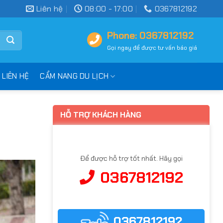
Liên hệ
08:00 - 17:00
0367812192
Phone: 0367812192
Gọi ngay để được tư vấn báo giá
LIÊN HỆ
CẨM NANG DU LỊCH
HỖ TRỢ KHÁCH HÀNG
Để được hỗ trợ tốt nhất. Hãy gọi
0367812192
0367812192