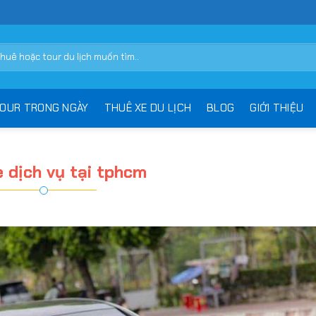
OUR TRONG NGÀY
THUÊ XE DU LỊCH
BLOG
GIỚI THIỆU
 dịch vụ tại tphcm