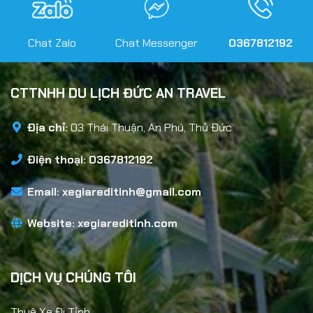
Chat Zalo
Chat Messenger
0367812192
CTTNHH DU LỊCH ĐỨC AN TRAVEL
Địa chỉ:
03 Thái Thuận, An Phú, Thủ Đức
Điện thoại: 0367812192
Email:
xegiareditinh@gmail.com
Website:
xegiareditinh.com
DỊCH VỤ CHÚNG TÔI
Thuê Xe Đi Tỉnh