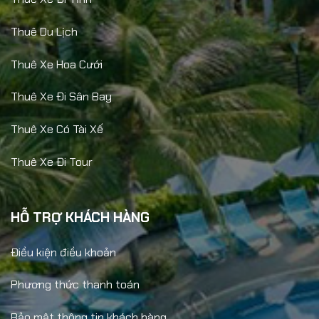
Thuê Du Lịch
Thuê Xe Hoa Cưới
Thuê Xe Đi Sân Bay
Thuê Xe Có Tài Xế
Thuê Xe Đi Tour
HỖ TRỢ KHÁCH HÀNG
Điều kiện điều khoản
Phương thức thanh toán
Bảo mật thông tin khách hàng