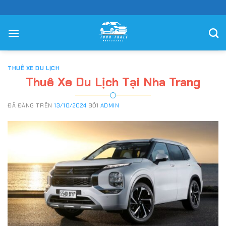
Chuyển
đến
nội
dung
THUÊ XE DU LỊCH
Thuê Xe Du Lịch Tại Nha Trang
ĐÃ ĐĂNG TRÊN
13/10/2024
BỞI
ADMIN