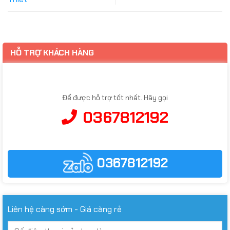
HỖ TRỢ KHÁCH HÀNG
Để được hỗ trợ tốt nhất. Hãy gọi
0367812192
0367812192
Liên hệ càng sớm - Giá càng rẻ