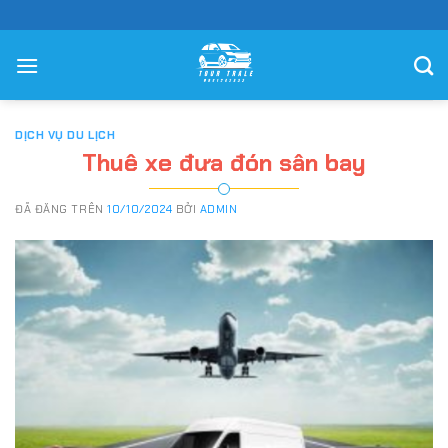
Chuyển
đến
nội
dung
DỊCH VỤ DU LỊCH
Thuê xe đưa đón sân bay
ĐÃ ĐĂNG TRÊN
10/10/2024
BỞI
ADMIN