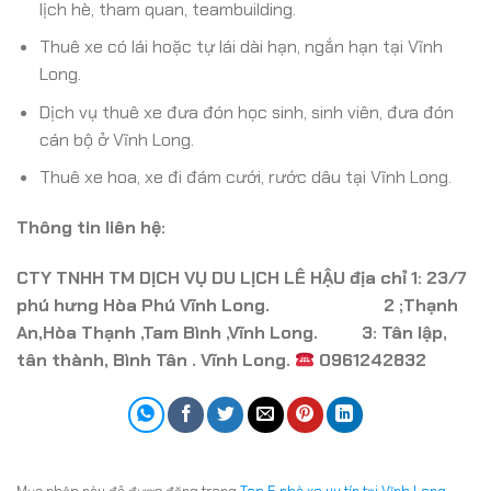
lịch hè, tham quan, teambuilding.
Thuê xe có lái hoặc tự lái dài hạn, ngắn hạn tại Vĩnh
Long.
Dịch vụ thuê xe đưa đón học sinh, sinh viên, đưa đón
cán bộ ở Vĩnh Long.
Thuê xe hoa, xe đi đám cưới, rước dâu tại Vĩnh Long.
Thông tin liên hệ:
CTY TNHH TM DỊCH VỤ DU LỊCH LÊ HẬU địa chỉ 1: 23/7
phú hưng Hòa Phú Vĩnh Long. 2 ;Thạnh
An,Hòa Thạnh ,Tam Bình ,Vĩnh Long. 3: Tân lập,
tân thành, Bình Tân . Vĩnh Long.
0961242832
Mục nhập này đã được đăng trong
Top 5 nhà xe uy tín tại Vĩnh Long
.