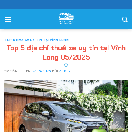
Chuyển
đến
nội
dung
TOP 5 NHÀ XE UY TÍN TẠI VĨNH LONG
Top 5 địa chỉ thuê xe uy tín tại Vĩnh
Long 05/2025
ĐÃ ĐĂNG TRÊN
17/05/2025
BỞI
ADMIN