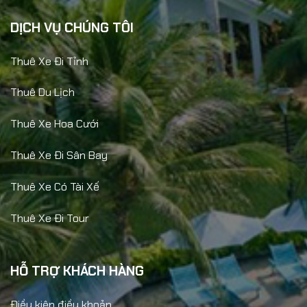
DỊCH VỤ CHÚNG TÔI
Thuê Xe Đi Tỉnh
Thuê Du Lịch
Thuê Xe Hoa Cưới
Thuê Xe Đi Sân Bay
Thuê Xe Có Tài Xế
Thuê Xe Đi Tour
HỖ TRỢ KHÁCH HÀNG
Điều kiện điều khoản