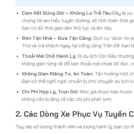
Cam Kết Đúng Giờ – Không Lo Trễ Tàu:
Đây là ưu 
chúng tôi am hiểu tuyến đường, sẽ tính toán thời g
bạn có đủ thời gian làm thủ tục và lên tàu.
Đón Tận Nhà – Đưa Tận Cảng:
Dịch vụ “door-to-po
Thơ và trả khách ngay tại cổng cảng Trần Đề, bạn k
Thoải Mái Chở Hành Lý:
Đi du lịch Côn Đảo thường 
không gian rộng rãi để bạn thoải mái chứa đồ đạc, va
Không Gian Riêng Tư, An Toàn:
Tận hưởng một chuy
Bạn có thể nghỉ ngơi, chuẩn bị cho chuyến du lịch 
Chi Phí Hợp Lý, Trọn Gói:
Mức giá được báo trước là
không cần lo lắng về các chi phí phát sinh.
2. Các Dòng Xe Phục Vụ Tuyến 
Tùy vào số lượng thành viên và lượng hành lý, bạn có 