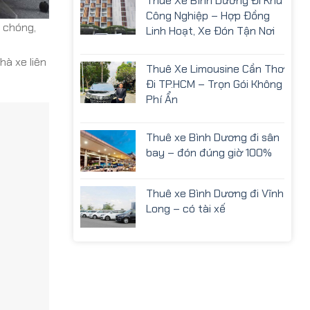
Thuê Xe Bình Dương Đi Khu
Công Nghiệp – Hợp Đồng
 chóng,
Linh Hoạt, Xe Đón Tận Nơi
à xe liên
Thuê Xe Limousine Cần Thơ
Đi TP.HCM – Trọn Gói Không
Phí Ẩn
Thuê xe Bình Dương đi sân
bay – đón đúng giờ 100%
Thuê xe Bình Dương đi Vĩnh
Long – có tài xế