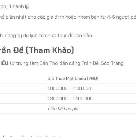
h, ít hành lý.
ổ biến nhất cho các gia đình hoặc nhóm bạn từ 4-6 người, có
 công ty du lịch tổ chức tour đi Côn Đảo.
Trần Đề (Tham Khảo)
IỀU
từ trung tâm Cần Thơ đến cảng Trần Đề, Sóc Trăng.
Giá Thuê Một Chiều (VNĐ)
1.000.000 – 1.100.000
1.300.000 – 1.400.000
Liên hệ báo giá