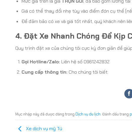
Mức giá trên là giá
TRỌN GÓI
, đã bao gồm lương tài
Giá có thể thay đổi nhẹ tùy vào điểm đón cụ thể (nế
Để đảm bảo có xe và giá tốt nhất, quý khách nên liê
4. Đặt Xe Nhanh Chóng Để Kịp 
Quy trình đặt xe của chúng tôi cực kỳ đơn giản để giúp 
Gọi Hotline/Zalo:
Liên hệ số 0961242832
Cung cấp thông tin:
Cho chúng tôi biết:
Mục nhập này đã được đăng trong
Dịch vụ du lịch
. Đánh dấu trang
p
Xe dịch vụ mỹ Tú