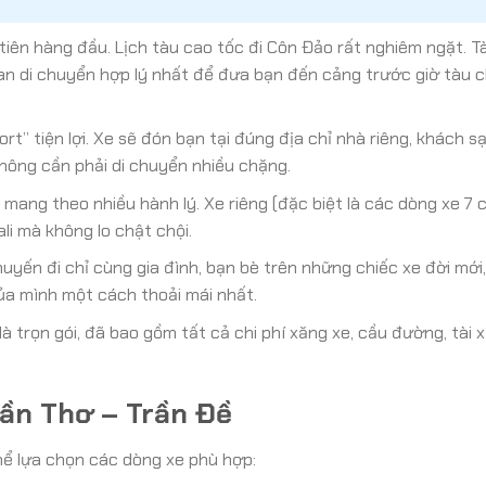
tiên hàng đầu. Lịch tàu cao tốc đi Côn Đảo rất nghiêm ngặt. Tà
ian di chuyển hợp lý nhất để đưa bạn đến cảng trước giờ tàu c
rt” tiện lợi. Xe sẽ đón bạn tại đúng địa chỉ nhà riêng, khách s
hông cần phải di chuyển nhiều chặng.
mang theo nhiều hành lý. Xe riêng (đặc biệt là các dòng xe 7 
li mà không lo chật chội.
ến đi chỉ cùng gia đình, bạn bè trên những chiếc xe đời mới,
của mình một cách thoải mái nhất.
 trọn gói, đã bao gồm tất cả chi phí xăng xe, cầu đường, tài x
Cần Thơ – Trần Đề
thể lựa chọn các dòng xe phù hợp: