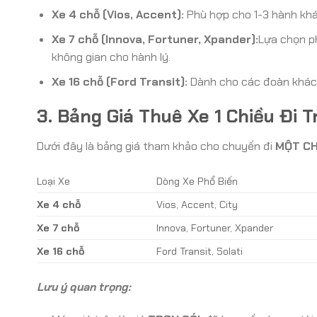
Xe 4 chỗ (Vios, Accent):
Phù hợp cho 1-3 hành khác
Xe 7 chỗ (Innova, Fortuner, Xpander):
Lựa chọn ph
không gian cho hành lý.
Xe 16 chỗ (Ford Transit):
Dành cho các đoàn khách,
3. Bảng Giá Thuê Xe 1 Chiều Đi 
Dưới đây là bảng giá tham khảo cho chuyến đi
MỘT CH
Loại Xe
Dòng Xe Phổ Biến
Xe 4 chỗ
Vios, Accent, City
Xe 7 chỗ
Innova, Fortuner, Xpander
Xe 16 chỗ
Ford Transit, Solati
Lưu ý quan trọng: