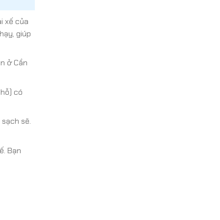
i xế của
hạy, giúp
ạn ở Cần
chỗ) có
 sạch sẽ.
ế. Bạn