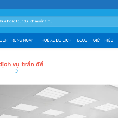
OUR TRONG NGÀY
THUÊ XE DU LỊCH
BLOG
GIỚI THIỆU
dịch vụ trần đề