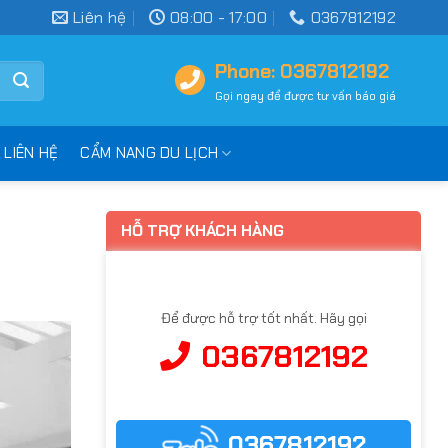
Liên hệ
08:00 - 17:00
0367812192
Phone: 0367812192
Gọi ngay để được tư vấn báo giá
LIÊN HỆ
CẨM NANG DU LỊCH
HỖ TRỢ KHÁCH HÀNG
Để được hỗ trợ tốt nhất. Hãy gọi
0367812192
0367812192