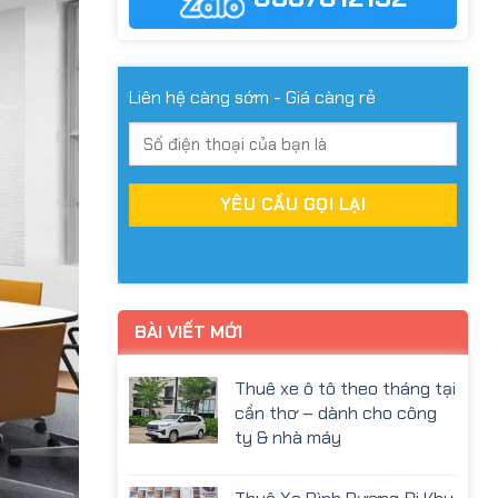
Liên hệ càng sớm - Giá càng rẻ
BÀI VIẾT MỚI
Thuê xe ô tô theo tháng tại
cần thơ – dành cho công
ty & nhà máy