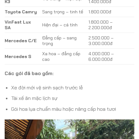
K3
1.400.000đ
Toyota Camry
Sang trọng – tinh tế
1.800.000đ
VinFast Lux
1.800.000 –
Hiện đại – cá tính
SA
2.200.000đ
Đẳng cấp – sang
2.500.000 –
Mercedes C/E
trọng
3.000.000đ
Xa hoa – đẳng cấp
4.000.000 –
Mercedes S
cao
6.000.000đ
Các gói đã bao gồm:
Xe đời mới vệ sinh sạch trước lễ
Tài xế ăn mặc lịch sự
Gói hoa lụa chuẩn màu hoặc nâng cấp hoa tươi