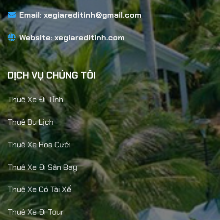
Email:
xegiareditinh@gmail.com
Website:
xegiareditinh.com
DỊCH VỤ CHÚNG TÔI
Thuê Xe Đi Tỉnh
Thuê Du Lịch
Thuê Xe Hoa Cưới
Thuê Xe Đi Sân Bay
Thuê Xe Có Tài Xế
Thuê Xe Đi Tour