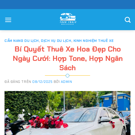
Chuyển
đến
nội
dung
CẨM NANG DU LỊCH
,
DỊCH VỤ DU LỊCH
,
KINH NGHIỆM THUÊ XE
Bí Quyết Thuê Xe Hoa Đẹp Cho
Ngày Cưới: Hợp Tone, Hợp Ngân
Sách
ĐÃ ĐĂNG TRÊN
08/12/2025
BỞI
ADMIN