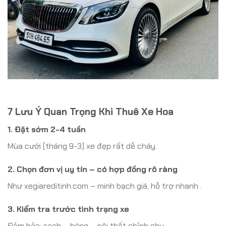
7 Lưu Ý Quan Trọng Khi Thuê Xe Hoa
1. Đặt sớm 2-4 tuần
Mùa cưới (tháng 9-3) xe đẹp rất dễ cháy.
2. Chọn đơn vị uy tín – có hợp đồng rõ ràng
Như xegiareditinh.com – minh bạch giá, hỗ trợ nhanh .
3. Kiểm tra trước tình trạng xe
Đảm bảo: sạch – bóng – nội thất chỉnh chu.