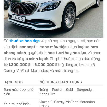
Để
thuê xe hoa đẹp
và phù hợp cho ngày cưới, bạn cần
xác định
concept – tone màu tiệc
, chọn
loại xe hợp
phong cách
, quyết định
hoa tươi hay hoa lụa
, và chọn
dịch vụ có
giá minh bạch
. Chi phí thuê xe hoa dao động
từ
1.200.000đ – 6.000.000đ
tuỳ dòng xe (Mazda 3,
Camry, VinFast, Mercedes) và mức trang trí.
HẠNG MỤC
NỘI DUNG QUAN TRỌNG
Tone màu cưới phổ
Trắng – Pastel – Gold – Burgundy –
biến
Xanh Olive
Mazda 3, Camry, VinFast, Mercedes
Xe cưới phổ biến
C/E/S