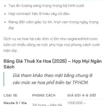
Tạo ấn tượng sang trọng trong bộ hình cưới
Hợp concept tiệc & màu váy cô dâu
Mang đến cảm giác tự tin, trọn vẹn trong ngày trọng
đại
Dịch vụ xe hoa tại các đơn vị lớn như xegiareditinh.com
luôn có nhiều dòng xe mới, phù hợp mọi phong cách cưới
hiện đại .
Bảng Giá Thuê Xe Hoa (2026) – Hợp Mọi Ngân
Sách
Giá tham khảo theo mặt bằng chung &
các mức xe hoa phổ biến tại TP.HCM.
LOẠI XE
PHONG CÁCH
GIÁ GÓI 4-6 GIỜ
Mazda 3 / Kia
1.200.000 –
Trẻ trung – hiện đại