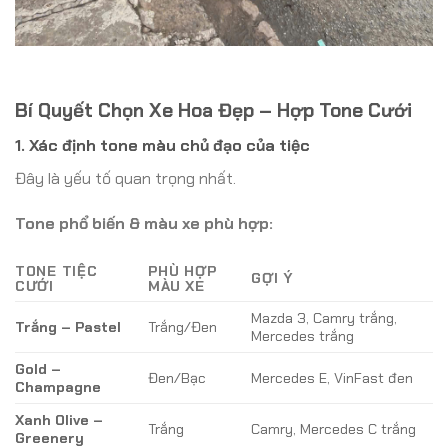
Bí Quyết Chọn Xe Hoa Đẹp – Hợp Tone Cưới
1. Xác định tone màu chủ đạo của tiệc
Đây là yếu tố quan trọng nhất.
Tone phổ biến & màu xe phù hợp:
TONE TIỆC
PHÙ HỢP
GỢI Ý
CƯỚI
MÀU XE
Mazda 3, Camry trắng,
Trắng – Pastel
Trắng/Đen
Mercedes trắng
Gold –
Đen/Bạc
Mercedes E, VinFast đen
Champagne
Xanh Olive –
Trắng
Camry, Mercedes C trắng
Greenery