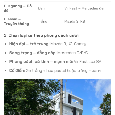
Burgundy – Đỏ
Đen
VinFast – Mercedes đen
đô
Classic –
Trắng
Mazda 3, K3
Truyền thống
2. Chọn loại xe theo phong cách cưới
Hiện đại – trẻ trung:
Mazda 3, K3, Camry
Sang trọng – đẳng cấp:
Mercedes C/E/S
Phong cách cá tính – mạnh mẽ:
VinFast Lux SA
Cổ điển:
Xe trắng + hoa pastel hoặc trắng – xanh