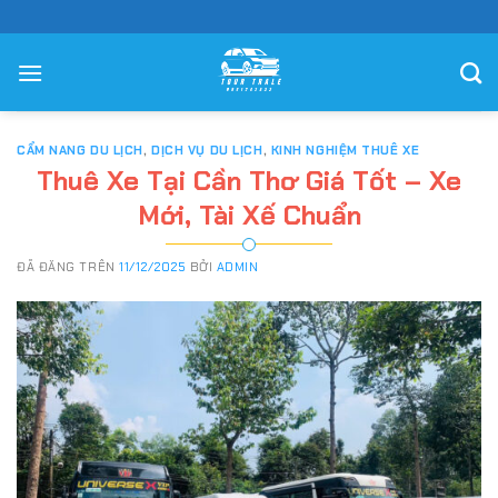
Chuyển
đến
nội
dung
CẨM NANG DU LỊCH
,
DỊCH VỤ DU LỊCH
,
KINH NGHIỆM THUÊ XE
Thuê Xe Tại Cần Thơ Giá Tốt – Xe
Mới, Tài Xế Chuẩn
ĐÃ ĐĂNG TRÊN
11/12/2025
BỞI
ADMIN