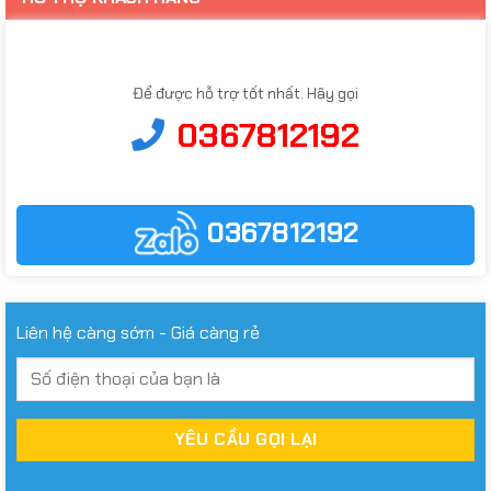
Để được hỗ trợ tốt nhất. Hãy gọi
0367812192
0367812192
Liên hệ càng sớm - Giá càng rẻ