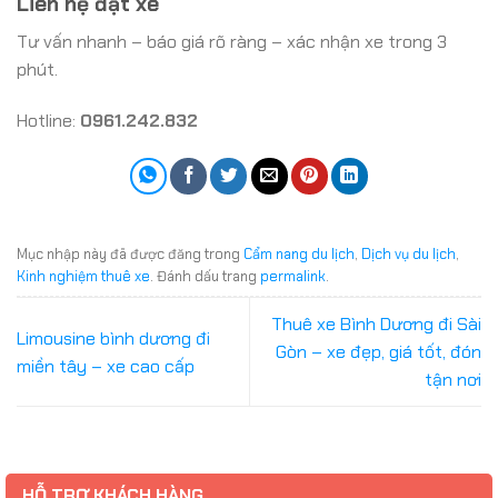
Liên hệ đặt xe
Tư vấn nhanh – báo giá rõ ràng – xác nhận xe trong 3
phút.
Hotline:
0961.242.832
Mục nhập này đã được đăng trong
Cẩm nang du lịch
,
Dịch vụ du lịch
,
Kinh nghiệm thuê xe
. Đánh dấu trang
permalink
.
Thuê xe Bình Dương đi Sài
Limousine bình dương đi
Gòn – xe đẹp, giá tốt, đón
miền tây – xe cao cấp
tận nơi
HỖ TRỢ KHÁCH HÀNG