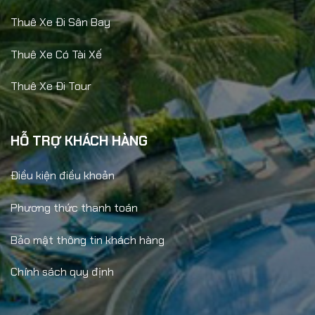
Thuê Xe Đi Sân Bay
Thuê Xe Có Tài Xế
Thuê Xe Đi Tour
HỖ TRỢ KHÁCH HÀNG
Điều kiện điều khoản
Phương thức thanh toán
Bảo mật thông tin khách hàng
Chính sách quy định