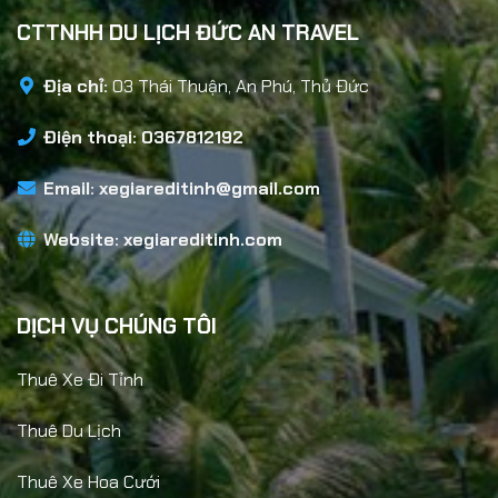
CTTNHH DU LỊCH ĐỨC AN TRAVEL
Địa chỉ:
03 Thái Thuận, An Phú, Thủ Đức
Điện thoại: 0367812192
Email:
xegiareditinh@gmail.com
Website:
xegiareditinh.com
DỊCH VỤ CHÚNG TÔI
Thuê Xe Đi Tỉnh
Thuê Du Lịch
Thuê Xe Hoa Cưới