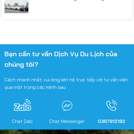
Bạn cần tư vấn Dịch Vụ Du Lịch của
chúng tôi?
Cách nhanh nhất, vui lòng liên hệ trực tiếp với tư vấn viên
qua một trong các kênh sau:
Chat Zalo
Chat Messenger
0367812192