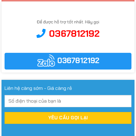
Để được hỗ trợ tốt nhất. Hãy gọi
0367812192
0367812192
Liên hệ càng sớm - Giá càng rẻ