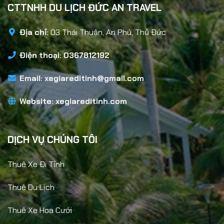
CTTNHH DU LỊCH ĐỨC AN TRAVEL
Địa chỉ:
03 Thái Thuận, An Phú, Thủ Đức
Điện thoại: 0367812192
Email:
xegiareditinh@gmail.com
Website:
xegiareditinh.com
DỊCH VỤ CHÚNG TÔI
Thuê Xe Đi Tỉnh
Thuê Du Lịch
Thuê Xe Hoa Cưới