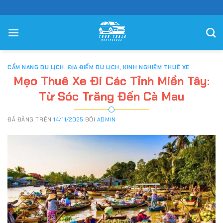
Chuyển
đến
nội
dung
CẨM NANG DU LỊCH
,
ĐỊA ĐIỂM DU LỊCH
,
KINH NGHIỆM THUÊ XE
Mẹo Thuê Xe Đi Các Tỉnh Miền Tây:
Từ Sóc Trăng Đến Cà Mau
ĐÃ ĐĂNG TRÊN
14/11/2025
BỞI
ADMIN