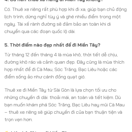
Có. Thuê xe riêng rất phù hợp khi đi xa, giúp bạn chủ động
lịch trình, dừng nghỉ tùy ý và ghé nhiều điểm trong một
ngày. Tài xế rành đường sẽ đảm bảo an toàn khi di
chuyển qua các đoạn quốc lộ dài.
5. Thời điểm nào đẹp nhất để đi Miền Tây?
Từ tháng 12 đến tháng 4 là mùa khô, thời tiết dễ chịu,
đường khô ráo và cảnh quan đẹp. Đây cũng là mùa thích
hợp nhất để đi Cà Mau, Sóc Trăng, Bạc Liêu hoặc các
điểm sống ảo như cánh đồng quạt gió.
Thuê xe đi Miền Tây từ Sài Gòn là lựa chọn tối ưu cho
những chuyến đi dài: thoải mái, an toàn và tiết kiệm. Dù
bạn muốn khám phá Sóc Trăng, Bạc Liêu hay mũi Cà Mau
– thuê xe riêng sẽ giúp chuyến đi của bạn thuận tiện và
trọn vẹn hơn.