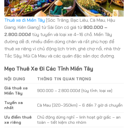
Thuê xe đi Miền Tây
(Sóc Trăng, Bạc Liêu, Cà Mau, Hậu
Giang, Kiên Giang) từ Sài Gòn có giá từ
900.000 –
2.800.000đ
tùy tuyến và loại xe 4–16 chỗ. Miền Tây
đường dễ đi, nhiều điểm dừng chân và rất phù hợp để
thuê xe riêng vì chủ động lịch trình, ghé chợ nổi, nhà thờ
Tắc Sậy, Mũi Cà Mau và các quán đặc sản dọc đường.
Mẹo Thuê Xe Đi Các Tỉnh Miền Tây
NỘI DUNG
THÔNG TIN QUAN TRỌNG
Giá thuê xe
900.000 – 2.800.000đ (tùy tỉnh, loại xe)
Miền Tây
Tuyến xa
Cà Mau (320–350km) – 6 đến 7 giờ di chuyển
nhất
Ưu điểm thuê
Chủ động dừng nghỉ – linh hoạt giờ giấc – an
xe riêng
toàn – tiết kiệm cho nhóm