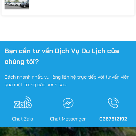
Bạn cần tư vấn Dịch Vụ Du Lịch của
chúng tôi?
Cách nhanh nhất, vui lòng liên hệ trực tiếp với tư vấn viên
qua một trong các kênh sau:
Chat Zalo
Chat Messenger
0367812192