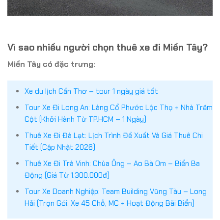
Vì sao nhiều người chọn thuê xe đi Miền Tây?
Miền Tây có đặc trưng:
Xe du lịch Cần Thơ – tour 1 ngày giá tốt
Tour Xe Đi Long An: Làng Cổ Phước Lộc Thọ + Nhà Trăm
Cột (Khởi Hành Từ TP.HCM – 1 Ngày)
Thuê Xe Đi Đà Lạt: Lịch Trình Đề Xuất Và Giá Thuê Chi
Tiết (Cập Nhật 2026)
Thuê Xe Đi Trà Vinh: Chùa Ông – Ao Bà Om – Biển Ba
Động (Giá Từ 1.300.000đ)
Tour Xe Doanh Nghiệp: Team Building Vũng Tàu – Long
Hải (Trọn Gói, Xe 45 Chỗ, MC + Hoạt Động Bãi Biển)