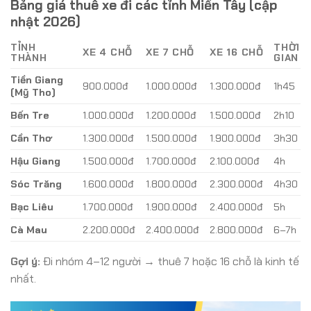
Bảng giá thuê xe đi các tỉnh Miền Tây (cập
nhật 2026)
TỈNH
THỜI
XE 4 CHỖ
XE 7 CHỖ
XE 16 CHỖ
THÀNH
GIAN
Tiền Giang
900.000đ
1.000.000đ
1.300.000đ
1h45
(Mỹ Tho)
Bến Tre
1.000.000đ
1.200.000đ
1.500.000đ
2h10
Cần Thơ
1.300.000đ
1.500.000đ
1.900.000đ
3h30
Hậu Giang
1.500.000đ
1.700.000đ
2.100.000đ
4h
Sóc Trăng
1.600.000đ
1.800.000đ
2.300.000đ
4h30
Bạc Liêu
1.700.000đ
1.900.000đ
2.400.000đ
5h
Cà Mau
2.200.000đ
2.400.000đ
2.800.000đ
6–7h
Gợi ý:
Đi nhóm 4–12 người → thuê 7 hoặc 16 chỗ là kinh tế
nhất.