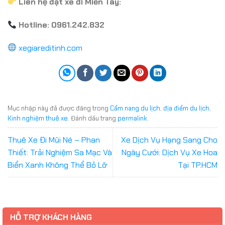
Liên hệ đặt xe đi Miền Tây:
Hotline: 0961.242.832
xegiareditinh.com
Mục nhập này đã được đăng trong
Cẩm nang du lịch
,
địa điểm du lịch
,
Kinh nghiệm thuê xe
. Đánh dấu trang
permalink
.
Thuê Xe Đi Mũi Né – Phan
Xe Dịch Vụ Hạng Sang Cho
Thiết: Trải Nghiệm Sa Mạc Và
Ngày Cưới: Dịch Vụ Xe Hoa
Biển Xanh Không Thể Bỏ Lỡ
Tại TP.HCM
HỖ TRỢ KHÁCH HÀNG