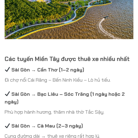
Các tuyến Miền Tây được thuê xe nhiều nhất
Sài Gòn → Cần Thơ (1–2 ngày)
Đi chợ nổi Cái Răng – Bến Ninh Kiều – Lò hủ tiếu.
Sài Gòn → Bạc Liêu – Sóc Trăng (1 ngày hoặc 2
ngày)
Phù hợp hành hương, thăm nhà thờ Tắc Sậy.
Sài Gòn → Cà Mau (2–3 ngày)
Cung đường dài → thuê xe riêng rất hợp lý.