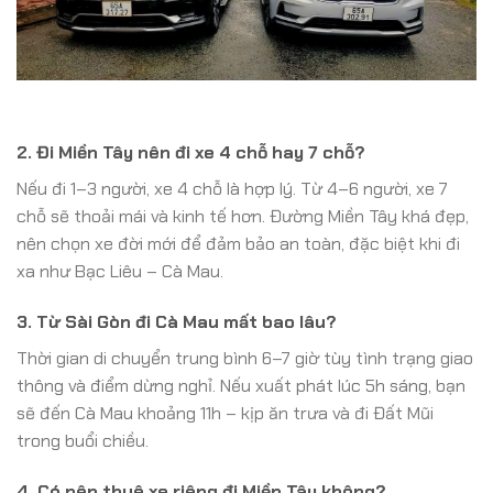
2. Đi Miền Tây nên đi xe 4 chỗ hay 7 chỗ?
Nếu đi 1–3 người, xe 4 chỗ là hợp lý. Từ 4–6 người, xe 7
chỗ sẽ thoải mái và kinh tế hơn. Đường Miền Tây khá đẹp,
nên chọn xe đời mới để đảm bảo an toàn, đặc biệt khi đi
xa như Bạc Liêu – Cà Mau.
3. Từ Sài Gòn đi Cà Mau mất bao lâu?
Thời gian di chuyển trung bình 6–7 giờ tùy tình trạng giao
thông và điểm dừng nghỉ. Nếu xuất phát lúc 5h sáng, bạn
sẽ đến Cà Mau khoảng 11h – kịp ăn trưa và đi Đất Mũi
trong buổi chiều.
4. Có nên thuê xe riêng đi Miền Tây không?