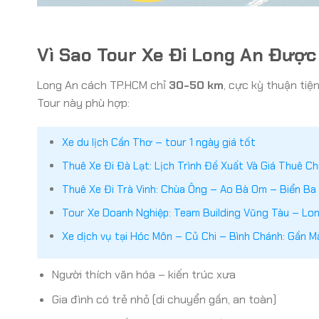
Vì Sao Tour Xe Đi Long An Được
Long An cách TP.HCM chỉ
30-50 km
, cực kỳ thuận tiệ
Tour này phù hợp:
Xe du lịch Cần Thơ – tour 1 ngày giá tốt
Thuê Xe Đi Đà Lạt: Lịch Trình Đề Xuất Và Giá Thuê Ch
Thuê Xe Đi Trà Vinh: Chùa Ông – Ao Bà Om – Biển Ba
Tour Xe Doanh Nghiệp: Team Building Vũng Tàu – Long
Xe dịch vụ tại Hóc Môn – Củ Chi – Bình Chánh: Gần M
Người thích văn hóa – kiến trúc xưa
Gia đình có trẻ nhỏ (di chuyển gần, an toàn)