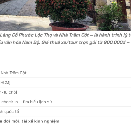
 Làng Cổ Phước Lộc Thọ và Nhà Trăm Cột – là hành trình lý
u văn hóa Nam Bộ. Giá thuê xe/tour trọn gói từ 900.000đ –
 Nhà Trăm Cột
P.HCM)
4-16 chỗ)
 check-in – tìm hiểu lịch sử
ch quốc tế
e đời mới, tài xế kinh nghiệm