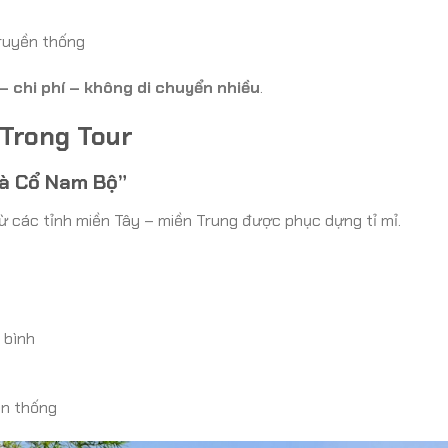
truyền thống
 – chi phí – không di chuyển nhiều
.
 Trong Tour
hà Cổ Nam Bộ”
ừ các tỉnh miền Tây – miền Trung được phục dựng tỉ mỉ.
 bình
ền thống