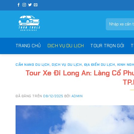
Chuyển
đến
nội
Tìm
dung
kiếm:
TRANG CHỦ
DỊCH VỤ DU LỊCH
TOUR TRỌN GÓI
T
CẨM NANG DU LỊCH
,
DỊCH VỤ DU LỊCH
,
ĐỊA ĐIỂM DU LỊCH
,
KINH NGH
Tour Xe Đi Long An: Làng Cổ P
TP.
ĐÃ ĐĂNG TRÊN
08/12/2025
BỞI
ADMIN