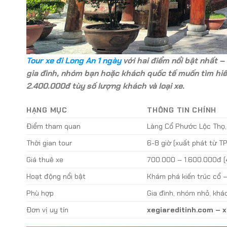
Tour xe đi Long An 1 ngày
với hai điểm nổi bật nhất –
gia đình, nhóm bạn hoặc khách quốc tế muốn tìm hiể
2.400.000đ tùy số lượng khách và loại xe.
HẠNG MỤC
THÔNG TIN CHÍNH
Điểm tham quan
Làng Cổ Phước Lộc Thọ,
Thời gian tour
6-8 giờ (xuất phát từ T
Giá thuê xe
700.000 – 1.600.000đ (
Hoạt động nổi bật
Khám phá kiến trúc cổ –
Phù hợp
Gia đình, nhóm nhỏ, khá
Đơn vị uy tín
xegiareditinh.com – x