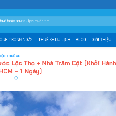
OUR TRONG NGÀY
THUÊ XE DU LỊCH
BLOG
GIỚI THIỆU
IỆM THUÊ XE
hước Lộc Thọ + Nhà Trăm Cột (Khởi Hàn
HCM – 1 Ngày)