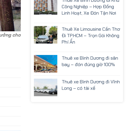
Thuê Xe Bình Dương Đi Khu
Công Nghiệp – Hợp Đồng
Linh Hoạt, Xe Đón Tận Nơi
Thuê Xe Limousine Cần Thơ
 tưởng cho
Đi TP.HCM – Trọn Gói Không
Phí Ẩn
Thuê xe Bình Dương đi sân
bay – đón đúng giờ 100%
Thuê xe Bình Dương đi Vĩnh
Long – có tài xế