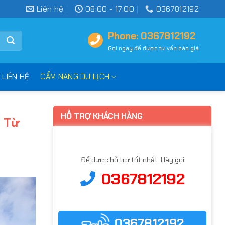
Liên hệ
08:00 - 17:00
0367812192
Phone: 0367812192
Gọi ngay để được tư vấn báo giá
LIÊN HỆ
CẨM NANG DU LỊCH
HỖ TRỢ KHÁCH HÀNG
h Từ
Để được hỗ trợ tốt nhất. Hãy gọi
0367812192
0367812192