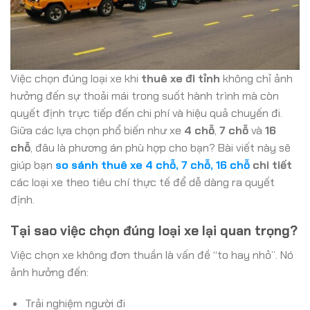
Việc chọn đúng loại xe khi
thuê xe đi tỉnh
không chỉ ảnh
hưởng đến sự thoải mái trong suốt hành trình mà còn
quyết định trực tiếp đến chi phí và hiệu quả chuyến đi.
Giữa các lựa chọn phổ biến như xe
4 chỗ
,
7 chỗ
và
16
chỗ
, đâu là phương án phù hợp cho bạn? Bài viết này sẽ
giúp bạn
so sánh thuê xe 4 chỗ, 7 chỗ, 16 chỗ
chi tiết
các loại xe theo tiêu chí thực tế để dễ dàng ra quyết
định.
Tại sao việc chọn đúng loại xe lại quan trọng?
Việc chọn xe không đơn thuần là vấn đề “to hay nhỏ”. Nó
ảnh hưởng đến:
Trải nghiệm người đi