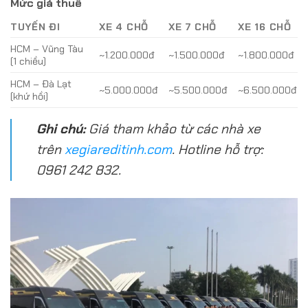
Mức giá thuê
TUYẾN ĐI
XE 4 CHỖ
XE 7 CHỖ
XE 16 CHỖ
HCM – Vũng Tàu
~1.200.000đ
~1.500.000đ
~1.800.000đ
(1 chiều)
HCM – Đà Lạt
~5.000.000đ
~5.500.000đ
~6.500.000đ
(khứ hồi)
Ghi chú:
Giá tham khảo từ các nhà xe
trên
xegiareditinh.com
. Hotline hỗ trợ:
0961 242 832.