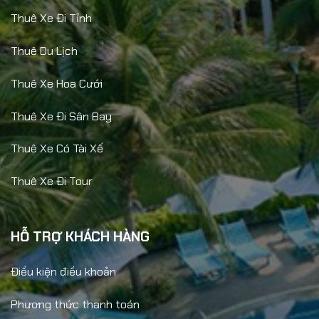
Thuê Xe Đi Tỉnh
Thuê Du Lịch
Thuê Xe Hoa Cưới
Thuê Xe Đi Sân Bay
Thuê Xe Có Tài Xế
Thuê Xe Đi Tour
HỖ TRỢ KHÁCH HÀNG
Điều kiện điều khoản
Phương thức thanh toán