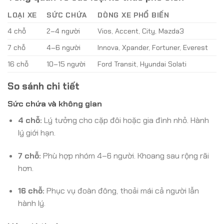
LOẠI XE
SỨC CHỨA
DÒNG XE PHỔ BIẾN
4 chỗ
2–4 người
Vios, Accent, City, Mazda3
7 chỗ
4–6 người
Innova, Xpander, Fortuner, Everest
16 chỗ
10–15 người
Ford Transit, Hyundai Solati
So sánh chi tiết
Sức chứa và không gian
4 chỗ:
Lý tưởng cho cặp đôi hoặc gia đình nhỏ. Hành
lý giới hạn.
7 chỗ:
Phù hợp nhóm 4–6 người. Khoang sau rộng rãi
hơn.
16 chỗ:
Phục vụ đoàn đông, thoải mái cả người lẫn
hành lý.