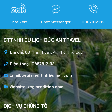
Chat Zalo
Chat Messenger
0367812192
CTTNHH DU LỊCH ĐỨC AN TRAVEL
Địa chỉ:
03 Thái Thuận, An Phú, Thủ Đức
Điện thoại: 0367812192
Email:
xegiareditinh@gmail.com
Website:
xegiareditinh.com
DỊCH VỤ CHÚNG TÔI