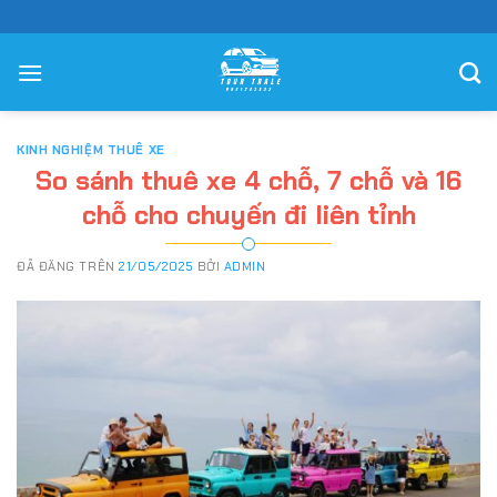
Chuyển
đến
nội
dung
KINH NGHIỆM THUÊ XE
So sánh thuê xe 4 chỗ, 7 chỗ và 16
chỗ cho chuyến đi liên tỉnh
ĐÃ ĐĂNG TRÊN
21/05/2025
BỞI
ADMIN