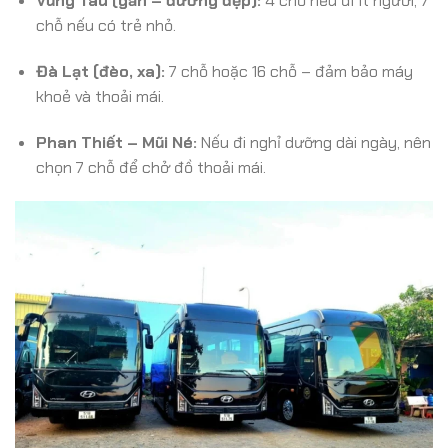
Vũng Tàu (gần – đường đẹp):
4 chỗ nếu đi ít người, 7
chỗ nếu có trẻ nhỏ.
Đà Lạt (đèo, xa):
7 chỗ hoặc 16 chỗ – đảm bảo máy
khoẻ và thoải mái.
Phan Thiết – Mũi Né:
Nếu đi nghỉ dưỡng dài ngày, nên
chọn 7 chỗ để chở đồ thoải mái.