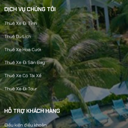
DỊCH VỤ CHÚNG TÔI
Thuê Xe Đi Tỉnh
Thuê Du Lịch
Thuê Xe Hoa Cưới
Thuê Xe Đi Sân Bay
Thuê Xe Có Tài Xế
Thuê Xe Đi Tour
HỖ TRỢ KHÁCH HÀNG
Điều kiện điều khoản