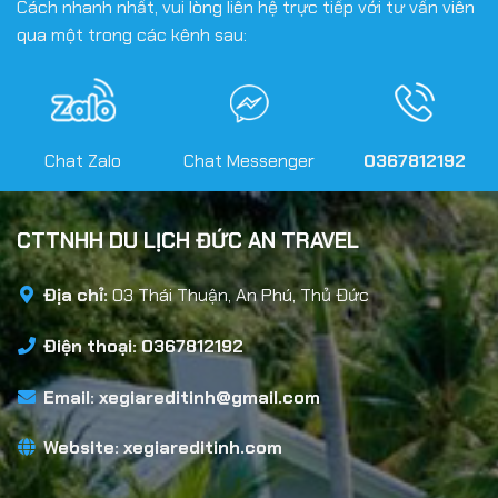
Cách nhanh nhất, vui lòng liên hệ trực tiếp với tư vấn viên
qua một trong các kênh sau:
Chat Zalo
Chat Messenger
0367812192
CTTNHH DU LỊCH ĐỨC AN TRAVEL
Địa chỉ:
03 Thái Thuận, An Phú, Thủ Đức
Điện thoại: 0367812192
Email:
xegiareditinh@gmail.com
Website:
xegiareditinh.com