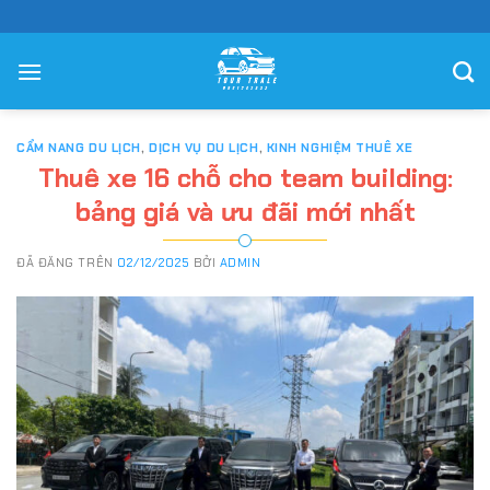
Chuyển
đến
nội
dung
CẨM NANG DU LỊCH
,
DỊCH VỤ DU LỊCH
,
KINH NGHIỆM THUÊ XE
Thuê xe 16 chỗ cho team building:
bảng giá và ưu đãi mới nhất
ĐÃ ĐĂNG TRÊN
02/12/2025
BỞI
ADMIN