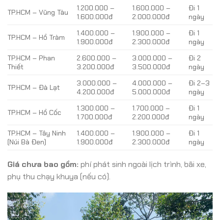
1.200.000 –
1.600.000 –
Đi 1
TP.HCM – Vũng Tàu
1.600.000đ
2.000.000đ
ngày
1.400.000 –
1.900.000 –
Đi 1
TP.HCM – Hồ Tràm
1.900.000đ
2.300.000đ
ngày
TP.HCM – Phan
2.600.000 –
3.000.000 –
Đi 2
Thiết
3.200.000đ
3.500.000đ
ngày
3.000.000 –
4.000.000 –
Đi 2–3
TP.HCM – Đà Lạt
4.200.000đ
5.000.000đ
ngày
1.300.000 –
1.700.000 –
Đi 1
TP.HCM – Hồ Cốc
1.700.000đ
2.200.000đ
ngày
TP.HCM – Tây Ninh
1.400.000 –
1.900.000 –
Đi 1
(Núi Bà Đen)
1.900.000đ
2.300.000đ
ngày
Giá chưa bao gồm:
phí phát sinh ngoài lịch trình, bãi xe,
phụ thu chạy khuya (nếu có).