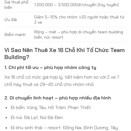
Giá thuê phổ
1.200.000 – 3.500.000đ/chuyến (tùy tuyến)
biến
Giảm 5–15% cho nhóm >20 người hoặc thuê từ
Ưu đãi
2 xe
Rộng – mát – phù hợp di chuyển team building
Điểm mạnh
biển, núi, resort
Vì Sao Nên Thuê Xe 16 Chỗ Khi Tổ Chức Team
Building?
1. Chi phí tối ưu – phù hợp nhóm công ty
Xe 16 chỗ có mức giá hợp lý, tiết kiệm hơn so với 2 xe 7
chỗ hay thuê xe 29–45 chỗ cho nhóm nhỏ.
2. Di chuyển linh hoạt – phù hợp nhiều địa hình
Đi biển: Vũng Tàu, Hồ Tràm, Phan Thiết
Đi núi: Đà Lạt, Núi Bà Đen
Đi khu sinh thái – resort: Đồng Nai, Bình Dương, Tây