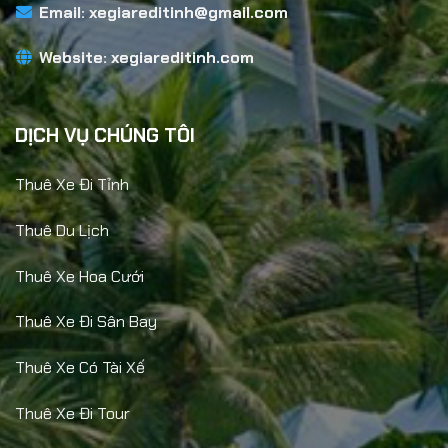
Email:
xegiareditinh@gmail.com
Website:
xegiareditinh.com
DỊCH VỤ CHÚNG TÔI
Thuê Xe Đi Tỉnh
Thuê Du Lịch
Thuê Xe Hoa Cưới
Thuê Xe Đi Sân Bay
Thuê Xe Có Tài Xế
Thuê Xe Đi Tour