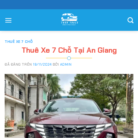
Chuyển
đến
nội
dung
THUÊ XE 7 CHỖ
Thuê Xe 7 Chỗ Tại An Giang
ĐÃ ĐĂNG TRÊN
19/11/2024
BỞI
ADMIN