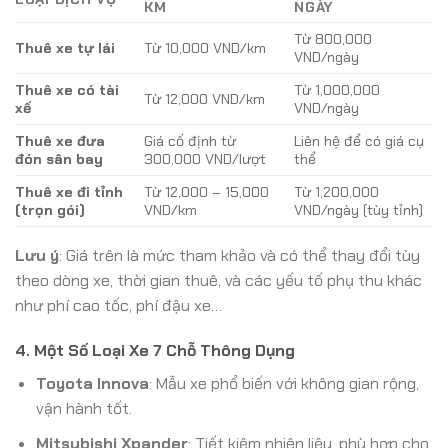
KM
NGÀY
Từ 800,000
Thuê xe tự lái
Từ 10,000 VND/km
VND/ngày
Thuê xe có tài
Từ 1,000,000
Từ 12,000 VND/km
xế
VND/ngày
Thuê xe đưa
Giá cố định từ
Liên hệ để có giá cụ
đón sân bay
300,000 VND/lượt
thể
Thuê xe đi tỉnh
Từ 12,000 – 15,000
Từ 1,200,000
(trọn gói)
VND/km
VND/ngày (tùy tỉnh)
Lưu ý
: Giá trên là mức tham khảo và có thể thay đổi tùy
theo dòng xe, thời gian thuê, và các yếu tố phụ thu khác
như phí cao tốc, phí đậu xe…
4. Một Số Loại Xe 7 Chỗ Thông Dụng
Toyota Innova
: Mẫu xe phổ biến với không gian rộng,
vận hành tốt.
Mitsubishi Xpander
: Tiết kiệm nhiên liệu, phù hợp cho