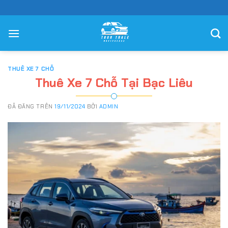
Chuyển
đến
nội
dung
THUÊ XE 7 CHỖ
Thuê Xe 7 Chỗ Tại Bạc Liêu
ĐÃ ĐĂNG TRÊN
19/11/2024
BỞI
ADMIN