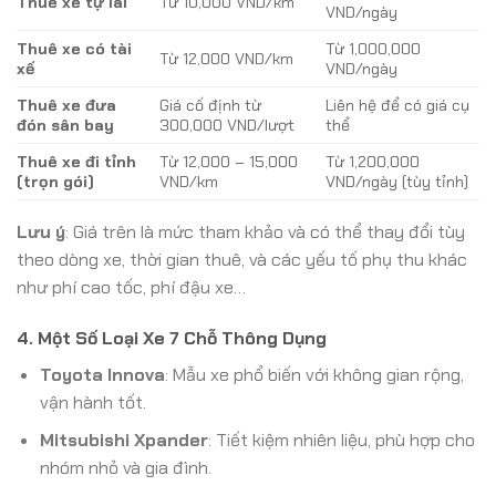
Thuê xe tự lái
Từ 10,000 VND/km
VND/ngày
Thuê xe có tài
Từ 1,000,000
Từ 12,000 VND/km
xế
VND/ngày
Thuê xe đưa
Giá cố định từ
Liên hệ để có giá cụ
đón sân bay
300,000 VND/lượt
thể
Thuê xe đi tỉnh
Từ 12,000 – 15,000
Từ 1,200,000
(trọn gói)
VND/km
VND/ngày (tùy tỉnh)
Lưu ý
: Giá trên là mức tham khảo và có thể thay đổi tùy
theo dòng xe, thời gian thuê, và các yếu tố phụ thu khác
như phí cao tốc, phí đậu xe…
4. Một Số Loại Xe 7 Chỗ Thông Dụng
Toyota Innova
: Mẫu xe phổ biến với không gian rộng,
vận hành tốt.
Mitsubishi Xpander
: Tiết kiệm nhiên liệu, phù hợp cho
nhóm nhỏ và gia đình.