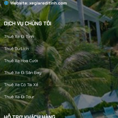
Website:
xegiareditinh.com
DỊCH VỤ CHÚNG TÔI
Thuê Xe Đi Tỉnh
Thuê Du Lịch
Thuê Xe Hoa Cưới
Thuê Xe Đi Sân Bay
Thuê Xe Có Tài Xế
Thuê Xe Đi Tour
HỖ TRỢ KHÁCH HÀNG