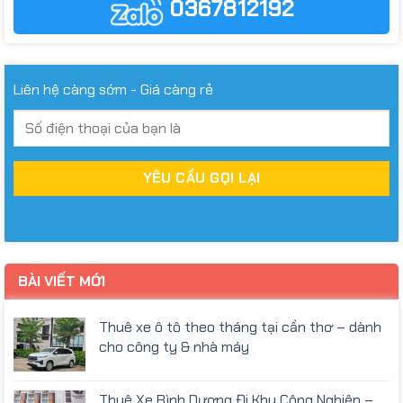
0367812192
Liên hệ càng sớm - Giá càng rẻ
BÀI VIẾT MỚI
Thuê xe ô tô theo tháng tại cần thơ – dành
cho công ty & nhà máy
Thuê Xe Bình Dương Đi Khu Công Nghiệp –