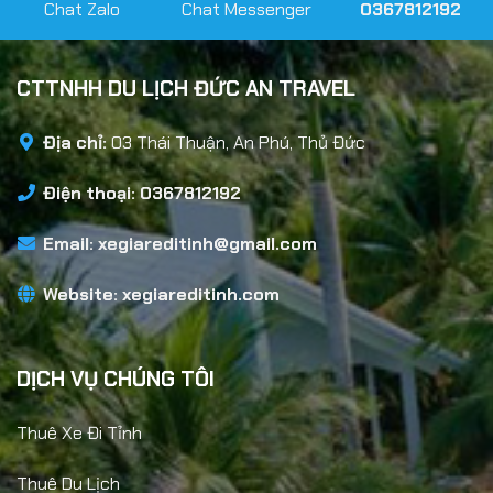
Chat Zalo
Chat Messenger
0367812192
CTTNHH DU LỊCH ĐỨC AN TRAVEL
Địa chỉ:
03 Thái Thuận, An Phú, Thủ Đức
Điện thoại: 0367812192
Email:
xegiareditinh@gmail.com
Website:
xegiareditinh.com
DỊCH VỤ CHÚNG TÔI
Thuê Xe Đi Tỉnh
Thuê Du Lịch