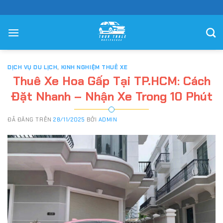
Chuyển
đến
nội
dung
DỊCH VỤ DU LỊCH
,
KINH NGHIỆM THUÊ XE
Thuê Xe Hoa Gấp Tại TP.HCM: Cách
Đặt Nhanh – Nhận Xe Trong 10 Phút
ĐÃ ĐĂNG TRÊN
28/11/2025
BỞI
ADMIN