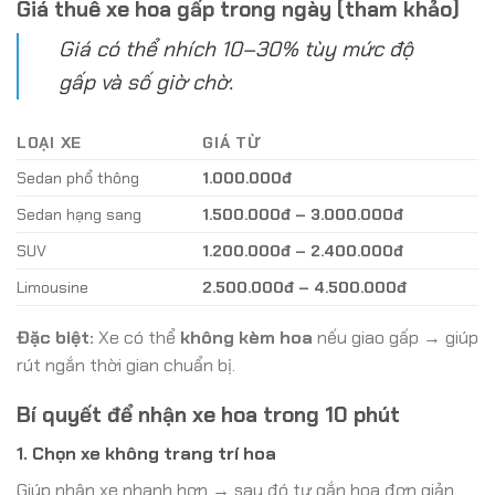
Giá thuê xe hoa gấp trong ngày (tham khảo)
Giá có thể nhích 10–30% tùy mức độ
gấp và số giờ chờ.
LOẠI XE
GIÁ TỪ
Sedan phổ thông
1.000.000đ
Sedan hạng sang
1.500.000đ – 3.000.000đ
SUV
1.200.000đ – 2.400.000đ
Limousine
2.500.000đ – 4.500.000đ
Đặc biệt:
Xe có thể
không kèm hoa
nếu giao gấp → giúp
rút ngắn thời gian chuẩn bị.
Bí quyết để nhận xe hoa trong 10 phút
1. Chọn xe không trang trí hoa
Giúp nhận xe nhanh hơn → sau đó tự gắn hoa đơn giản.