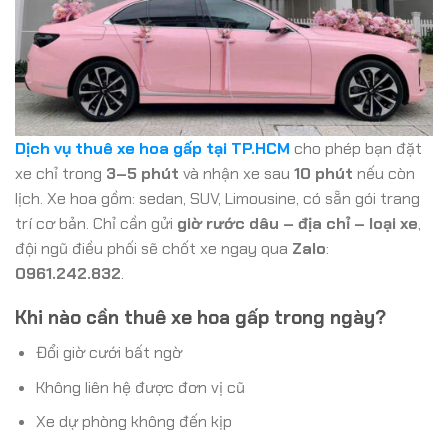
Dịch vụ thuê xe hoa gấp tại TP.HCM
cho phép bạn đặt
xe chỉ trong
3–5 phút
và nhận xe sau
10 phút
nếu còn
lịch. Xe hoa gồm: sedan, SUV, Limousine, có sẵn gói trang
trí cơ bản. Chỉ cần gửi
giờ rước dâu – địa chỉ – loại xe
,
đội ngũ điều phối sẽ chốt xe ngay qua
Zalo
:
0961.242.832
.
Khi nào cần thuê xe hoa gấp trong ngày?
Đổi giờ cưới bất ngờ
Không liên hệ được đơn vị cũ
Xe dự phòng không đến kịp