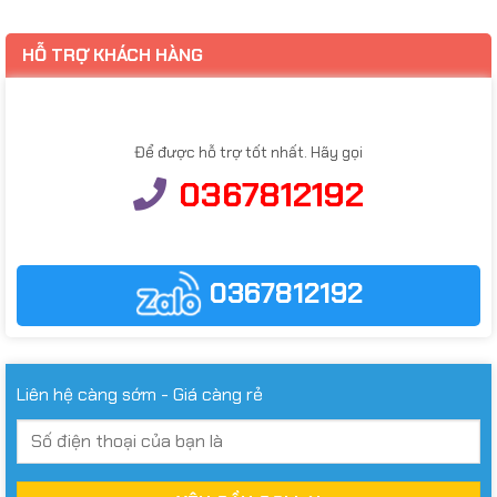
HỖ TRỢ KHÁCH HÀNG
Để được hỗ trợ tốt nhất. Hãy gọi
0367812192
0367812192
Liên hệ càng sớm - Giá càng rẻ