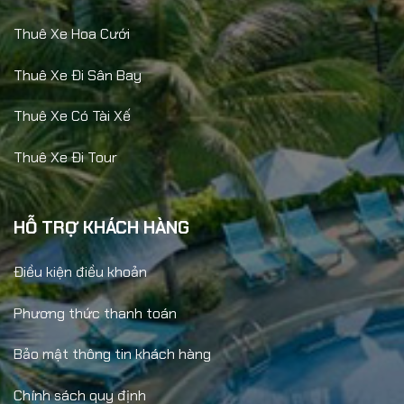
Thuê Xe Hoa Cưới
Thuê Xe Đi Sân Bay
Thuê Xe Có Tài Xế
Thuê Xe Đi Tour
HỖ TRỢ KHÁCH HÀNG
Điều kiện điều khoản
Phương thức thanh toán
Bảo mật thông tin khách hàng
Chính sách quy định