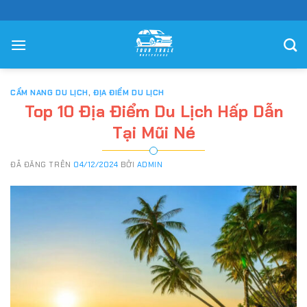
Chuyển
đến
nội
dung
CẨM NANG DU LỊCH
,
ĐỊA ĐIỂM DU LỊCH
Top 10 Địa Điểm Du Lịch Hấp Dẫn
Tại Mũi Né
ĐÃ ĐĂNG TRÊN
04/12/2024
BỞI
ADMIN