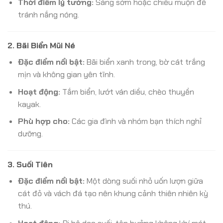
Thời điểm lý tưởng:
Sáng sớm hoặc chiều muộn để
tránh nắng nóng.
2.
Bãi Biển Mũi Né
Đặc điểm nổi bật:
Bãi biển xanh trong, bờ cát trắng
mịn và không gian yên tĩnh.
Hoạt động:
Tắm biển, lướt ván diều, chèo thuyền
kayak.
Phù hợp cho:
Các gia đình và nhóm bạn thích nghỉ
dưỡng.
3.
Suối Tiên
Đặc điểm nổi bật:
Một dòng suối nhỏ uốn lượn giữa
cát đỏ và vách đá tạo nên khung cảnh thiên nhiên kỳ
thú.