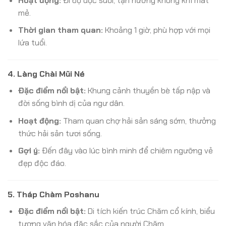
Hoạt động:
Đi bộ dọc suối, tận hưởng không khí mát
mẻ.
Thời gian tham quan:
Khoảng 1 giờ, phù hợp với mọi
lứa tuổi.
4.
Làng Chài Mũi Né
Đặc điểm nổi bật:
Khung cảnh thuyền bè tấp nập và
đời sống bình dị của ngư dân.
Hoạt động:
Tham quan chợ hải sản sáng sớm, thưởng
thức hải sản tươi sống.
Gợi ý:
Đến đây vào lúc bình minh để chiêm ngưỡng vẻ
đẹp độc đáo.
5.
Tháp Chàm Poshanu
Đặc điểm nổi bật:
Di tích kiến trúc Chăm cổ kính, biểu
tượng văn hóa đặc sắc của người Chăm.