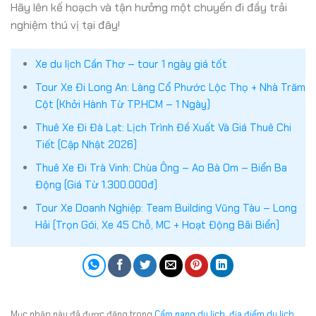
Hãy lên kế hoạch và tận hưởng một chuyến đi đầy trải
nghiệm thú vị tại đây!
Xe du lịch Cần Thơ – tour 1 ngày giá tốt
Tour Xe Đi Long An: Làng Cổ Phước Lộc Thọ + Nhà Trăm
Cột (Khởi Hành Từ TP.HCM – 1 Ngày)
Thuê Xe Đi Đà Lạt: Lịch Trình Đề Xuất Và Giá Thuê Chi
Tiết (Cập Nhật 2026)
Thuê Xe Đi Trà Vinh: Chùa Ông – Ao Bà Om – Biển Ba
Động (Giá Từ 1.300.000đ)
Tour Xe Doanh Nghiệp: Team Building Vũng Tàu – Long
Hải (Trọn Gói, Xe 45 Chỗ, MC + Hoạt Động Bãi Biển)
Mục nhập này đã được đăng trong
Cẩm nang du lịch
,
địa điểm du lịch
.