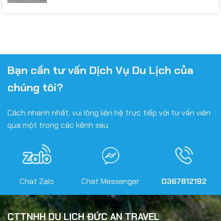
Bạn cần tư vấn Dịch Vụ Du Lịch của
chúng tôi?
Cách nhanh nhất, vui lòng liên hệ trực tiếp với tư vấn viên
qua một trong các kênh sau:
Chat Zalo
Chat Messenger
0367812192
CTTNHH DU LỊCH ĐỨC AN TRAVEL