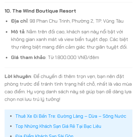
10.
The Wind Boutique Resort
Địa chỉ
: 98 Phan Chu Trinh, Phường 2, TP. Vũng Tàu
Mô tả
: Nằm trên đồi cao, khách sạn này nổi bật với
không gian xanh mát và view biển tuyệt đẹp. Các biệt
thự riêng biệt mang đến cảm giác thư giãn tuyệt đối.
Giá tham khảo
: Từ 1.800.000 VNĐ/đêm
Lời khuyên
: Để chuyến đi thêm trọn vẹn, bạn nên đặt
phòng trước để tránh tình trạng hết chỗ, nhất là vào mùa
cao điểm. Hy vọng danh sách này sẽ giúp bạn dễ dàng lựa
chọn nơi lưu trú lý tưởng!
Thuê Xe Đi Bến Tre: Đường Làng – Dừa – Sông Nước
Top Những Khách Sạn Giá Rẻ Tại Bạc Liêu
Địa Điểm Khách Sạn Sài Gòn