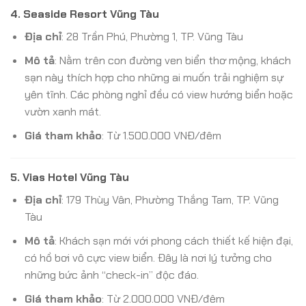
4.
Seaside Resort Vũng Tàu
Địa chỉ
: 28 Trần Phú, Phường 1, TP. Vũng Tàu
Mô tả
: Nằm trên con đường ven biển thơ mộng, khách
sạn này thích hợp cho những ai muốn trải nghiệm sự
yên tĩnh. Các phòng nghỉ đều có view hướng biển hoặc
vườn xanh mát.
Giá tham khảo
: Từ 1.500.000 VNĐ/đêm
5.
Vias Hotel Vũng Tàu
Địa chỉ
: 179 Thùy Vân, Phường Thắng Tam, TP. Vũng
Tàu
Mô tả
: Khách sạn mới với phong cách thiết kế hiện đại,
có hồ bơi vô cực view biển. Đây là nơi lý tưởng cho
những bức ảnh “check-in” độc đáo.
Giá tham khảo
: Từ 2.000.000 VNĐ/đêm