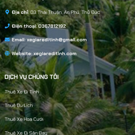
Địa chỉ:
03 Thái Thuận, An Phú, Thủ Đức
Điện thoại: 0367812192
Email:
xegiareditinh@gmail.com
Website:
xegiareditinh.com
DỊCH VỤ CHÚNG TÔI
Thuê Xe Đi Tỉnh
Thuê Du Lịch
Thuê Xe Hoa Cưới
Thuê Xe Đi Sân Bay