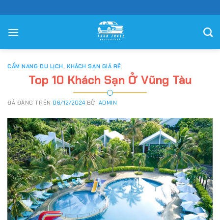
Chuyển
đến
nội
dung
CẨM NANG DU LỊCH
,
KHÁCH SẠN GIÁ RẺ
Top 10 Khách Sạn Ở Vũng Tàu
ĐÃ ĐĂNG TRÊN
06/12/2024
BỞI
ADMIN