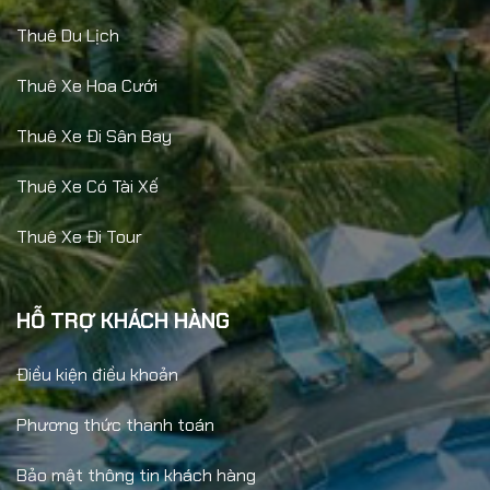
Thuê Du Lịch
Thuê Xe Hoa Cưới
Thuê Xe Đi Sân Bay
Thuê Xe Có Tài Xế
Thuê Xe Đi Tour
HỖ TRỢ KHÁCH HÀNG
Điều kiện điều khoản
Phương thức thanh toán
Bảo mật thông tin khách hàng