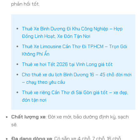
phản hồi tốt.
Thuê Xe Bình Dương Đi Khu Công Nghiệp – Hợp
Đồng Linh Hoạt, Xe Đón Tận Nơi
Thuê Xe Limousine Cần Thơ Đi TP.HCM – Trọn Gói
Không Phí Ẩn
Thuê xe hơi Tết 2026 tại Vĩnh Long giá tốt
Cho thuê xe du lịch Bình Dương 16 – 45 chỗ đời mới
– chạy theo yêu cầu
Thuê xe riêng Cần Thơ đi Sài Gòn giá tốt – xe đẹp,
đón tận nơi
Chất lượng xe
: Đời xe mới, bảo dưỡng định kỳ, sạch
sẽ.
Đa dạng dòng xe
: Có sẵn xe 4 chỗ, 7 chỗ, 16 chỗ,