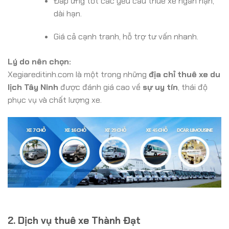
Đáp ứng tốt các yêu cầu thuê xe ngắn hạn,
dài hạn.
Giá cả cạnh tranh, hỗ trợ tư vấn nhanh.
Lý do nên chọn:
Xegiareditinh.com là một trong những
địa chỉ thuê xe du
lịch Tây Ninh
được đánh giá cao về
sự uy tín
, thái độ
phục vụ và chất lượng xe.
2. Dịch vụ thuê xe Thành Đạt