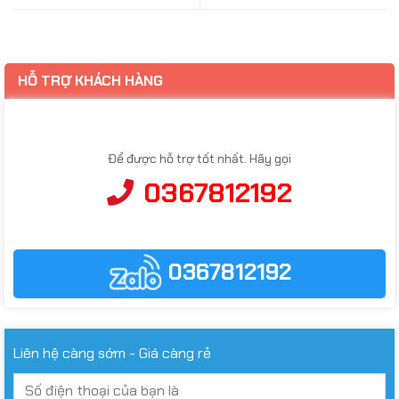
HỖ TRỢ KHÁCH HÀNG
Để được hỗ trợ tốt nhất. Hãy gọi
0367812192
0367812192
Liên hệ càng sớm - Giá càng rẻ