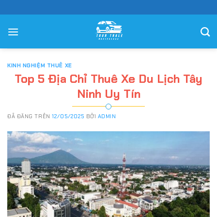
Chuyển
đến
nội
dung
KINH NGHIỆM THUÊ XE
Top 5 Địa Chỉ Thuê Xe Du Lịch Tây
Ninh Uy Tín
ĐÃ ĐĂNG TRÊN
12/05/2025
BỞI
ADMIN