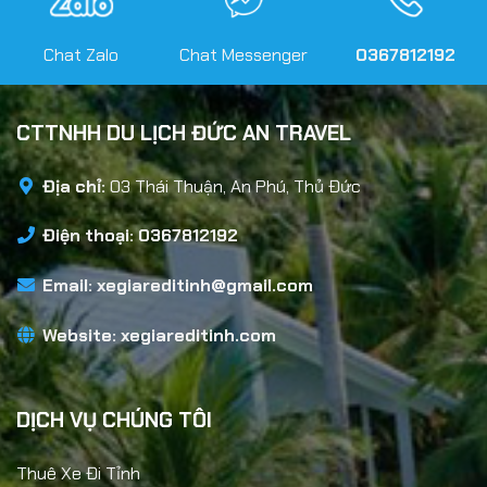
Chat Zalo
Chat Messenger
0367812192
CTTNHH DU LỊCH ĐỨC AN TRAVEL
Địa chỉ:
03 Thái Thuận, An Phú, Thủ Đức
Điện thoại: 0367812192
Email:
xegiareditinh@gmail.com
Website:
xegiareditinh.com
DỊCH VỤ CHÚNG TÔI
Thuê Xe Đi Tỉnh