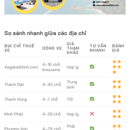
So sánh nhanh giữa các địa chỉ
GIÁ
ĐỊA CHỈ THUÊ
TƯ VẤN
ĐÁNH
DÒNG XE
THAM
XE
NHANH
GIÁ
KHẢO
4–16 chỗ,
Xegiareditinh.com
Hợp lý
limousine
Trung
Thành Đạt
4–45 chỗ
bình
Thanh Hùng
4–7 chỗ
Tốt
Minh Phát
4–29 chỗ
Hợp lý
Phải
Phương Anh
4–29 chỗ