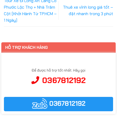
Tour Xe Đi Long An: Làng Cổ
Phước Lộc Thọ + Nhà Trăm
Thuê xe vĩnh long giá tốt –
Cột (Khởi Hành Từ TP.HCM –
đặt nhanh trong 3 phút
1 Ngày)
HỖ TRỢ KHÁCH HÀNG
Để được hỗ trợ tốt nhất. Hãy gọi
0367812192
0367812192