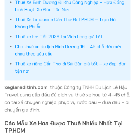
Thuê Xe Bình Dương Đi Khu Công Nghiệp – Hợp Đồng
Linh Hoạt, Xe Đón Tận Nơi
Thuê Xe Limousine Cần Thơ Đi TP.HCM – Trọn Gói
Không Phí Ẩn
Thuê xe hơi Tết 2026 tại Vĩnh Long giá tốt
Cho thuê xe du lịch Bình Dương 16 – 45 chỗ đời mới –
chạy theo yêu cầu
Thuê xe riêng Cần Thơ đi Sài Gòn giá tốt – xe đẹp, đón
tận nơi
xegiareditinh.com
, thuộc Công ty TNHH Du Lịch Lê Hậu
Travel, cung cấp đầy đủ dịch vụ thuê xe hoa từ 4–45 chỗ,
có tài xế chuyên nghiệp, phục vụ rước dâu – đưa dâu – di
chuyển gia đình.
Các Mẫu Xe Hoa Được Thuê Nhiều Nhất Tại
TP.HCM