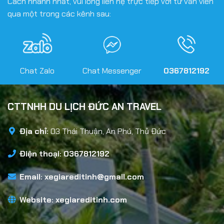
Cách nhanh nhất, vui lòng liên hệ trực tiếp với tư vấn viên
qua một trong các kênh sau:
Chat Zalo
Chat Messenger
0367812192
CTTNHH DU LỊCH ĐỨC AN TRAVEL
Địa chỉ:
03 Thái Thuận, An Phú, Thủ Đức
Điện thoại: 0367812192
Email:
xegiareditinh@gmail.com
Website:
xegiareditinh.com