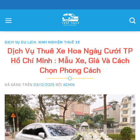
Chuyển
đến
nội
dung
DỊCH VỤ DU LỊCH
,
KINH NGHIỆM THUÊ XE
Dịch Vụ Thuê Xe Hoa Ngày Cưới TP
Hồ Chí Minh : Mẫu Xe, Giá Và Cách
Chọn Phong Cách
ĐÃ ĐĂNG TRÊN
08/12/2025
BỞI
ADMIN