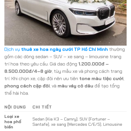
Dịch vụ
thuê xe hoa ngày cưới TP Hồ Chí Minh
thường
gồm các dòng sedan – SUV – xe sang – limousine trang
trí hoa theo yêu cầu. Giá dao động
1.200.000đ –
8.500.000đ/4–8 giờ
, tùy mẫu xe và phong cách trang
trí. Khi chọn xe, cặp đôi nên ưu tiên
tone màu tiệc cưới
,
phong cách cặp đôi
, và
màu váy cô dâu
để tạo tổng
thể hài hòa.
NỘI DUNG
CHI TIẾT
Loại xe
Sedan (Kia K3 – Camry), SUV (Fortuner –
hoa phổ
Santafe), xe sang (Mercedes C/E/S), Limousine
biến