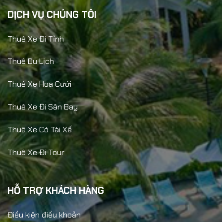
DỊCH VỤ CHÚNG TÔI
Thuê Xe Đi Tỉnh
Thuê Du Lịch
Thuê Xe Hoa Cưới
Thuê Xe Đi Sân Bay
Thuê Xe Có Tài Xế
Thuê Xe Đi Tour
HỖ TRỢ KHÁCH HÀNG
Điều kiện điều khoản