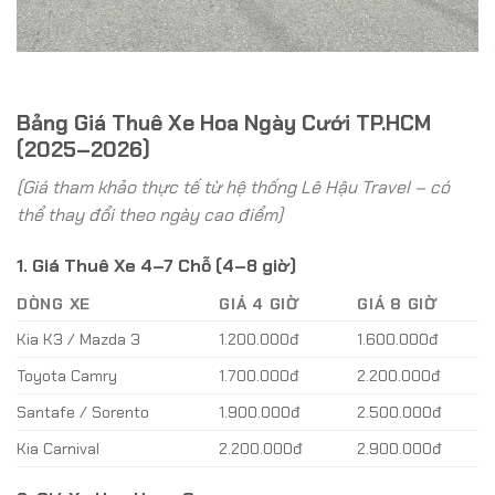
Bảng Giá Thuê Xe Hoa Ngày Cưới TP.HCM
(2025–2026)
(Giá tham khảo thực tế từ hệ thống Lê Hậu Travel – có
thể thay đổi theo ngày cao điểm)
1. Giá Thuê Xe 4–7 Chỗ (4–8 giờ)
DÒNG XE
GIÁ 4 GIỜ
GIÁ 8 GIỜ
Kia K3 / Mazda 3
1.200.000đ
1.600.000đ
Toyota Camry
1.700.000đ
2.200.000đ
Santafe / Sorento
1.900.000đ
2.500.000đ
Kia Carnival
2.200.000đ
2.900.000đ