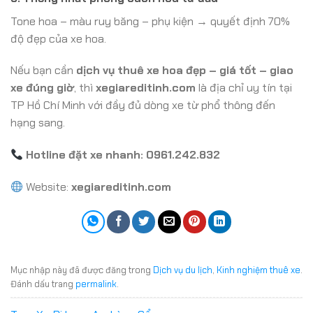
Tone hoa – màu ruy băng – phụ kiện → quyết định 70%
độ đẹp của xe hoa.
Nếu bạn cần
dịch vụ thuê xe hoa đẹp – giá tốt – giao
xe đúng giờ
, thì
xegiareditinh.com
là địa chỉ uy tín tại
TP Hồ Chí Minh với đầy đủ dòng xe từ phổ thông đến
hạng sang.
Hotline đặt xe nhanh: 0961.242.832
Website:
xegiareditinh.com
Mục nhập này đã được đăng trong
Dịch vụ du lịch
,
Kinh nghiệm thuê xe
.
Đánh dấu trang
permalink
.