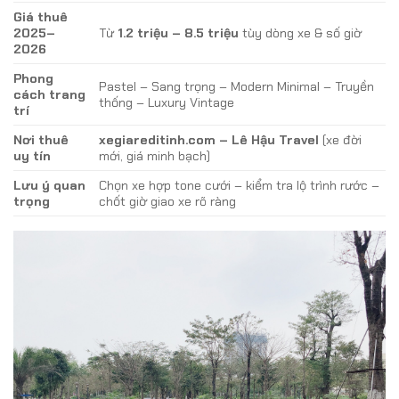
Giá thuê
2025–
Từ
1.2 triệu – 8.5 triệu
tùy dòng xe & số giờ
2026
Phong
Pastel – Sang trọng – Modern Minimal – Truyền
cách trang
thống – Luxury Vintage
trí
Nơi thuê
xegiareditinh.com – Lê Hậu Travel
(xe đời
uy tín
mới, giá minh bạch)
Lưu ý quan
Chọn xe hợp tone cưới – kiểm tra lộ trình rước –
trọng
chốt giờ giao xe rõ ràng