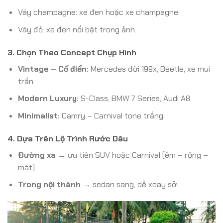
Váy champagne: xe đen hoặc xe champagne.
Váy đỏ: xe đen nổi bật trong ảnh.
3. Chọn Theo Concept Chụp Hình
Vintage – Cổ điển:
Mercedes đời 199x, Beetle, xe mui
trần.
Modern Luxury:
S-Class, BMW 7 Series, Audi A8.
Minimalist:
Camry – Carnival tone trắng.
4. Dựa Trên Lộ Trình Rước Dâu
Đường xa
→ ưu tiên SUV hoặc Carnival (êm – rộng –
mát).
Trong nội thành
→ sedan sang, dễ xoay sở.