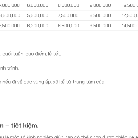
7,000,000
6,000,000
8,000,000
9,000,000
13,500,
6,500,000
5,500,000
7,500,000
8,500,000
12,500,
7,500,000
6,300,000
8,500,000
9,500,000
14,500,
cuối tuần, cao điểm, lễ tết.
nh trình.
 nếu đi về các vùng ấp, xã kể từ trung tâm của.
n – tiêt kiệm.
y là một số kinh nghiệm giúp bạn có thể chọn được chiếc xe a