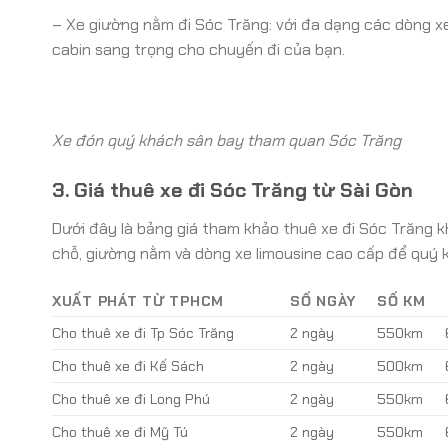
– Xe giường nằm đi Sóc Trăng: với đa dạng các dòng x
cabin sang trọng cho chuyến đi của bạn.
Xe đón quý khách sân bay tham quan Sóc Trăng
3. Giá thuê xe đi Sóc Trăng từ Sài Gòn
Dưới đây là bảng giá tham khảo thuê xe đi Sóc Trăng kh
chỗ, giường nằm và dòng xe limousine cao cấp để quý 
XUẤT PHÁT TỪ TPHCM
SỐ NGÀY
SỐ KM
Cho thuê xe đi Tp Sóc Trăng
2 ngày
550km
Cho thuê xe đi Kế Sách
2 ngày
500km
Cho thuê xe đi Long Phú
2 ngày
550km
Cho thuê xe đi Mỹ Tú
2 ngày
550km