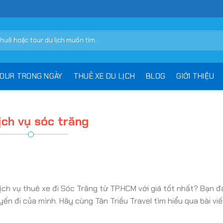
OUR TRONG NGÀY
THUÊ XE DU LỊCH
BLOG
GIỚI THIỆU
ịch vụ sóc trăng
dịch vụ thuê xe đi Sóc Trăng từ TP.HCM với giá tốt nhất? Bạn 
yến đi của mình. Hãy cùng Tân Triều Travel tìm hiểu qua bài vi