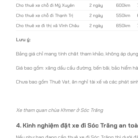
Cho thuê xe chỗ đi Mỹ Xuyên
2 ngày
600km
Cho thuê xe chỗ đi Thạnh Trị
2 ngày
550km
Cho thuê xe đi thị xã Vĩnh Châu
2 ngày
650km
Lưu ý:
Bảng giá chỉ mang tính chât tham khảo, không áp dụng, 
Giá bao gồm: xăng dầu cầu đường, bến bãi, bảo hiểm hà
Chưa bao gồm Thuê Vat, ăn nghỉ tài xế và các phát sinh
Xe tham quan chùa Khmer ở Sóc Trăng
4. Kinh nghiệm đặt xe đi Sóc Trăng an toà
Nếu như bạn đang cần thuê xe đi Sóc Trăng thì dưới đâ