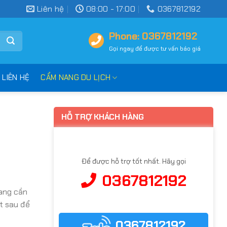
Liên hệ
08:00 - 17:00
0367812192
Phone: 0367812192
Gọi ngay để được tư vấn báo giá
LIÊN HỆ
CẨM NANG DU LỊCH
HỖ TRỢ KHÁCH HÀNG
Để được hỗ trợ tốt nhất. Hãy gọi
0367812192
đang cần
ết sau để
0367812192