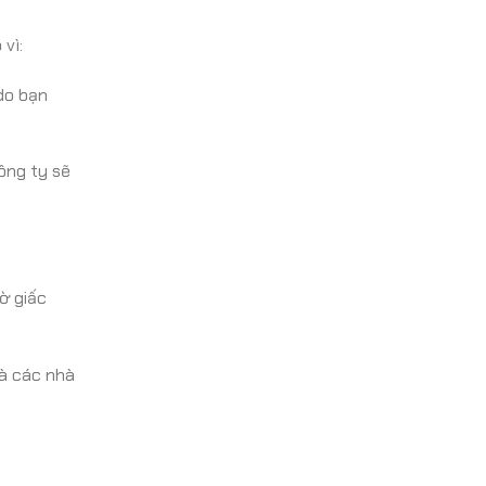
vì:
 do bạn
ông ty sẽ
iờ giấc
mà các nhà