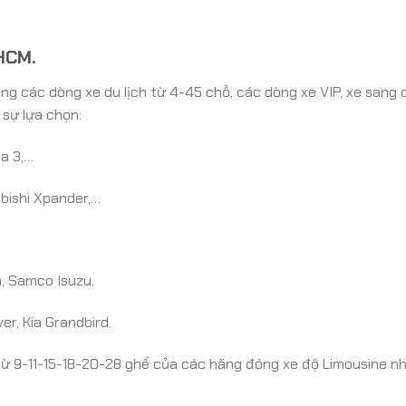
PHCM.
ng các dòng xe du lịch từ 4-45 chỗ, các dòng xe VIP, xe sang
 sự lựa chọn:
da 3,…
ubishi Xpander,…
, Samco Isuzu.
er, Kia Grandbird.
từ 9-11-15-18-20-28 ghế của các hãng đóng xe độ Limousine nh