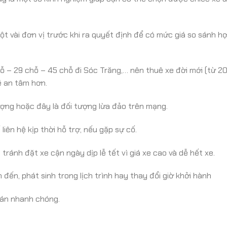
t vài đơn vị trước khi ra quyết định để có mức giá so sánh hợ
ỗ – 29 chỗ – 45 chỗ đi Sóc Trăng,… nên thuê xe đời mới (từ 2
ẽ an tâm hơn.
lượng hoặc đây là đối tượng lừa đảo trên mạng.
liên hệ kịp thời hỗ trợ, nếu gặp sự cố.
tránh đặt xe cận ngày dịp lễ tết vì giá xe cao và dễ hết xe.
đến, phát sinh trong lịch trình hay thay đổi giờ khởi hành
oán nhanh chóng.