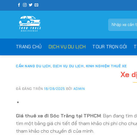
Chuyển
đến
nội
Tìm
dung
kiếm:
TRANG CHỦ
DỊCH VỤ DU LỊCH
TOUR TRỌN GÓI
T
CẨM NANG DU LỊCH
,
DỊCH VỤ DU LỊCH
,
KINH NGHIỆM THUÊ XE
Xe d
ĐÃ ĐĂNG TRÊN
18/08/2025
BỞI
ADMIN
Giá thuê xe đi Sóc Trăng tại TPHCM
: Bạn đang tìm 
tìm một bảng giá chi tiết để tham khảo chi phí cho chu
tham khảo cho chuyến đi của mình.