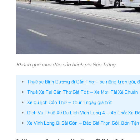
Khách ghé mua đặc sản bánh pía Sóc Trăng
Thuê xe Bình Dương đi Cần Thơ – xe riêng trọn gói, đ
Thuê Xe Tại Cần Thơ Giá Tốt – Xe Mới, Tài Xế Chuẩn
Xe du lịch Cần Thơ – tour 1 ngày giá tốt
Dịch Vụ Thuê Xe Du Lịch Vĩnh Long 4 – 45 Chỗ: Xe Đờ
Xe Vĩnh Long Đi Sài Gòn – Báo Giá Trọn Gói, Đón Tận