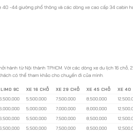
e 40 -44 giường phổ thông và các dòng xe cao cấp 34 cabin h
ởi hành từ Nội thành TPHCM. Với các dòng xe du lịch 16 chỗ, 2
khách có thể tham khảo cho chuyến đi của mình.
LIMO 9C
XE 16 CHỖ
XE 29 CHỖ
XE 45 CHỖ
XE 40
6,500,000
5,500,000
7,500,000
8,500,000
12,500,
6,000,000
5,000,000
7,000,000
8,000,000
12,500,
6,500,000
5,500,000
7,500,000
8,500,000
12,500,
6,500,000
5,500,000
7,500,000
8,500,000
12,500,