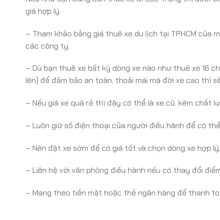
giá hợp lý.
– Tham khảo bảng giá thuê xe du lịch tại TPHCM của mộ
các công ty.
– Dù bạn thuê xe bất kỳ dòng xe nào như thuê xe 16 ch
lên) để đảm bảo an toàn, thoải mái mà đời xe cao thì s
– Nếu giá xe quá rẻ thì đây có thể là xe cũ, kém chất 
– Luôn giữ số điện thoại của người điều hành để có thể 
– Nên đặt xe sớm để có giá tốt và chọn dòng xe hợp lý, 
– Liên hệ với văn phòng điều hành nếu có thay đổi điểm 
– Mang theo tiền mặt hoặc thẻ ngân hàng để thanh t