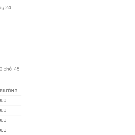
ay 24
9 chỗ, 45
 GIƯỜNG
000
000
000
000