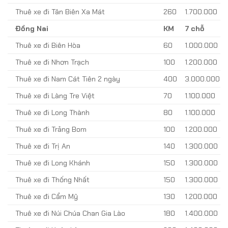
Thuê xe đi Tân Biên Xa Mát
260
1.700.000
Đồng Nai
KM
7 chỗ
Thuê xe đi Biên Hòa
60
1.000.000
Thuê xe đi Nhơn Trạch
100
1.200.000
Thuê xe đi Nam Cát Tiên 2 ngày
400
3.000.000
Thuê xe đi Làng Tre Việt
70
1.100.000
Thuê xe đi Long Thành
80
1.100.000
Thuê xe đi Trảng Bom
100
1.200.000
Thuê xe đi Trị An
140
1.300.000
Thuê xe đi Long Khánh
150
1.300.000
Thuê xe đi Thống Nhất
150
1.300.000
Thuê xe đi Cẩm Mỹ
130
1.200.000
Thuê xe đi Núi Chúa Chan Gia Lào
180
1.400.000