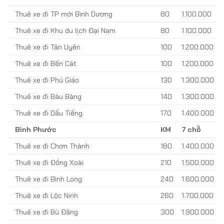
Thuê xe đi TP mới Bình Dương
80
1.100.000
Thuê xe đi Khu du lịch Đại Nam
80
1.100.000
Thuê xe đi Tân Uyên
100
1.200.000
Thuê xe đi Bến Cát
100
1.200.000
Thuê xe đi Phú Giáo
130
1.300.000
Thuê xe đi Bàu Bàng
140
1.300.000
Thuê xe đi Dầu Tiếng
170
1.400.000
Bình Phước
KM
7 chỗ
Thuê xe đi Chơn Thành
180
1.400.000
Thuê xe đi Đồng Xoài
210
1.500.000
Thuê xe đi Bình Long
240
1.600.000
Thuê xe đi Lộc Ninh
260
1.700.000
Thuê xe đi Bù Đăng
300
1.900.000