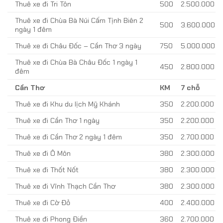
Thuê xe đi Tri Tôn
500
2.500.000
Thuê xe đi Chùa Bà Núi Cấm Tịnh Biên 2
500
3.600.000
ngày 1 đêm
Thuê xe đi Châu Đốc – Cần Thơ 3 ngày
750
5.000.000
Thuê xe đi Chùa Bà Châu Đốc 1 ngày 1
450
2.800.000
đêm
Cần Thơ
KM
7 chỗ
Thuê xe đi Khu du lịch Mỹ Khánh
350
2.200.000
Thuê xe đi Cần Thơ 1 ngày
350
2.200.000
Thuê xe đi Cần Thơ 2 ngày 1 đêm
350
2.700.000
Thuê xe đi Ô Môn
380
2.300.000
Thuê xe đi Thốt Nốt
380
2.300.000
Thuê xe đi Vĩnh Thạch Cần Thơ
380
2.300.000
Thuê xe đi Cờ Đỏ
400
2.400.000
Thuê xe đi Phong Điền
360
2.700.000