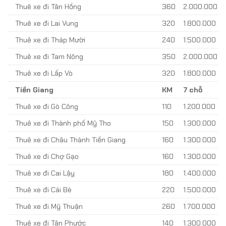
Thuê xe đi Tân Hồng
360
2.000.000
Thuê xe đi Lai Vung
320
1.800.000
Thuê xe đi Tháp Mười
240
1.500.000
Thuê xe đi Tam Nông
350
2.000.000
Thuê xe đi Lấp Vò
320
1.800.000
Tiền Giang
KM
7 chỗ
Thuê xe đi Gò Công
110
1.200.000
Thuê xe đi Thành phố Mỹ Tho
150
1.300.000
Thuê xe đi Châu Thành Tiền Giang
160
1.300.000
Thuê xe đi Chợ Gạo
160
1.300.000
Thuê xe đi Cai Lậy
180
1.400.000
Thuê xe đi Cái Bè
220
1.500.000
Thuê xe đi Mỹ Thuận
260
1.700.000
Thuê xe đi Tân Phước
140
1.300.000