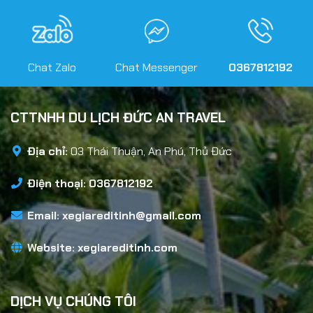
Chat Zalo
Chat Messenger
0367812192
CTTNHH DU LỊCH ĐỨC AN TRAVEL
Địa chỉ:
03 Thái Thuận, An Phú, Thủ Đức
Điện thoại: 0367812192
Email:
xegiareditinh@gmail.com
Website:
xegiareditinh.com
DỊCH VỤ CHÚNG TÔI