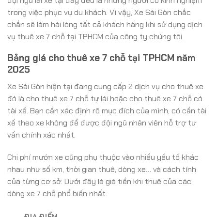
đội ngũ lái xe tại đây đều là những người có kinh nghiệm
trong việc phục vụ du khách. Vì vậy, Xe Sài Gòn chắc
chắn sẽ làm hài lòng tất cả khách hàng khi sử dụng dịch
vụ thuê xe 7 chỗ tại TPHCM của công ty chúng tôi.
Bảng giá cho thuê xe 7 chỗ tại TPHCM năm
2025
Xe Sài Gòn hiện tại đang cung cấp 2 dịch vụ cho thuê xe
đó là cho thuê xe 7 chỗ tự lái hoặc cho thuê xe 7 chỗ có
tài xế. Bạn cần xác định rõ mục đích của mình, có cần tài
xế theo xe không để được đội ngũ nhân viên hỗ trợ tư
vấn chính xác nhất.
Chi phí mướn xe cũng phụ thuộc vào nhiều yếu tố khác
nhau như số km, thời gian thuê, dòng xe… và cách tính
của từng cơ sở. Dưới đây là giá tiền khi thuê của các
dòng xe 7 chỗ phổ biến nhất:
ĐỊA ĐIỂM