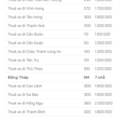
Thuê xe đi Vĩnh Hưng
270
1.700.000
Thuê xe đi Tân Hưng
300
1.900.000
Thuê xe đi Thạnh Hoá
200
1.400.000
Thuê xe đi Cần Đước
70
1.100.000
Thuê xe đi Cần Giuộc
50
1.000.000
Thuê xe đi Châu Thành Long An
140
1.300.000
Thuê xe đi Tân Trụ
110
1.200.000
Thuê xe đi Thủ Thừa
100
1.200.000
Đồng Tháp
KM
7 chỗ
Thuê xe đi Cao Lãnh
300
1.800.000
Thuê xe đi Sa Đéc
300
1.800.000
Thuê xe đi Hồng Ngự
360
2.000.000
Thuê xe đi Thanh Bình
320
1.800.000