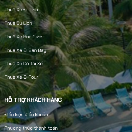
Thuê Xe Đi Tỉnh
Thuê Du Lịch
Thuê Xe Hoa Cưới
Thuê Xe Đi Sân Bay
Thuê Xe Có Tài Xế
Thuê Xe Đi Tour
HỖ TRỢ KHÁCH HÀNG
Điều kiện điều khoản
Phương thức thanh toán