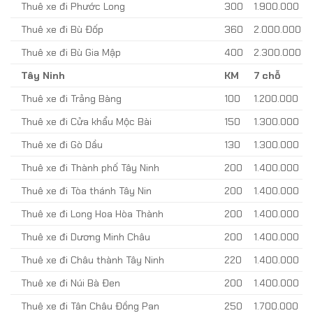
Thuê xe đi Phước Long
300
1.900.000
Thuê xe đi Bù Đốp
360
2.000.000
Thuê xe đi Bù Gia Mập
400
2.300.000
Tây Ninh
KM
7 chỗ
Thuê xe đi Trảng Bàng
100
1.200.000
Thuê xe đi Cửa khẩu Mộc Bài
150
1.300.000
Thuê xe đi Gò Dầu
130
1.300.000
Thuê xe đi Thành phố Tây Ninh
200
1.400.000
Thuê xe đi Tòa thánh Tây Nin
200
1.400.000
Thuê xe đi Long Hoa Hòa Thành
200
1.400.000
Thuê xe đi Dương Minh Châu
200
1.400.000
Thuê xe đi Châu thành Tây Ninh
220
1.400.000
Thuê xe đi Núi Bà Đen
200
1.400.000
Thuê xe đi Tân Châu Đồng Pan
250
1.700.000