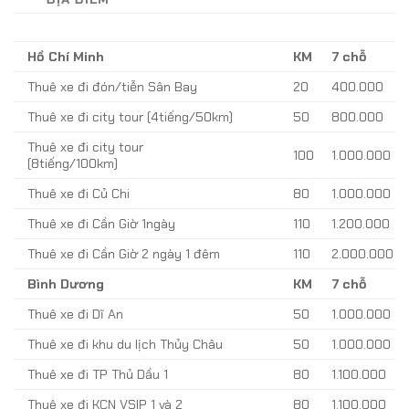
Hồ Chí Minh
KM
7 chỗ
Thuê xe đi đón/tiễn Sân Bay
20
400.000
Thuê xe đi city tour (4tiếng/50km)
50
800.000
Thuê xe đi city tour
100
1.000.000
(8tiếng/100km)
Thuê xe đi Củ Chi
80
1.000.000
Thuê xe đi Cần Giờ 1ngày
110
1.200.000
Thuê xe đi Cần Giờ 2 ngày 1 đêm
110
2.000.000
Bình Dương
KM
7 chỗ
Thuê xe đi Dĩ An
50
1.000.000
Thuê xe đi khu du lịch Thủy Châu
50
1.000.000
Thuê xe đi TP Thủ Dầu 1
80
1.100.000
Thuê xe đi KCN VSIP 1 và 2
80
1.100.000