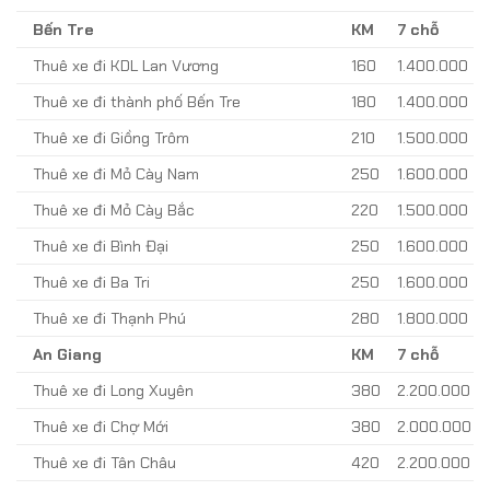
Bến Tre
KM
7 chỗ
Thuê xe đi KDL Lan Vương
160
1.400.000
Thuê xe đi thành phố Bến Tre
180
1.400.000
Thuê xe đi Giồng Trôm
210
1.500.000
Thuê xe đi Mỏ Cày Nam
250
1.600.000
Thuê xe đi Mỏ Cày Bắc
220
1.500.000
Thuê xe đi Bình Đại
250
1.600.000
Thuê xe đi Ba Tri
250
1.600.000
Thuê xe đi Thạnh Phú
280
1.800.000
An Giang
KM
7 chỗ
Thuê xe đi Long Xuyên
380
2.200.000
Thuê xe đi Chợ Mới
380
2.000.000
Thuê xe đi Tân Châu
420
2.200.000