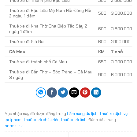
Thuê xe đi Thành phố Bạc Liêu
500
2.800.000
Thuê xe đi Bạc Liêu Mẹ Nam Hải Đông Hải
500
3.500.000
2 ngày 1 đêm
Thuê xe đi Nhà Thờ Cha Diệp Tắc Sậy 2
600
3.800.000
ngày 1 đêm
Thuê xe đi Giá Rai
600
3.100.000
Cà Mau
KM
7 chỗ
Thuê xe đi thành phố Cà Mau
650
3.300.000
Thuê xe đi Cần Thơ – Sóc Trăng – Cà Mau
900
6.000.000
3 ngày
Mục nhập này đã được đăng trong
Cẩm nang du lịch
,
Thuê xe dịch vụ
tại tphcm
,
Thuê xe đi châu đốc
,
thuê xe đi tỉnh
. Đánh dấu trang
permalink
.