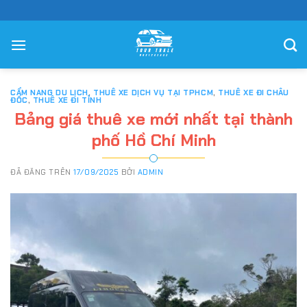
Chuyển
đến
nội
dung
CẨM NANG DU LỊCH
,
THUÊ XE DỊCH VỤ TẠI TPHCM
,
THUÊ XE ĐI CHÂU
ĐỐC
,
THUÊ XE ĐI TỈNH
Bảng giá thuê xe mới nhất tại thành
phố Hồ Chí Minh
ĐÃ ĐĂNG TRÊN
17/09/2025
BỞI
ADMIN