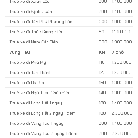
Thuê xe đi Xuân Lộc
200
1.400.000
Thuê xe đi Định Quán
200
1.400.000
Thuê xe đi Tân Phú Phương Lâm
300
1.900.000
Thuê xe đi Thác Giang Điền
80
1.100.000
Thuê xe đi Nam Cát Tiên
300
1.900.000
Vũng Tàu
KM
7 chỗ
Thuê xe đi Phú Mỹ
110
1.200.000
Thuê xe đi Tân Thành
120
1.200.000
Thuê xe đi Bà Rịa
150
1.300.000
Thuê xe đi Ngãi Giao Châu Đức
140
1.300.000
Thuê xe đi Long Hải 1 ngày
180
1.400.000
Thuê xe đi Long Hải 2 ngày 1 đêm
180
2.200.000
Thuê xe đi Vũng Tàu 1 ngày
200
1.400.000
Thuê xe đi Vũng Tàu 2 ngày 1 đêm
200
2.200.000