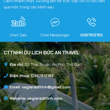
Cách nhanh nhất, vui lòng liên hệ trực tiếp với tư vấn viên
qua một trong các kênh sau:
Chat Zalo
Chat Messenger
0367812192
CTTNHH DU LỊCH ĐỨC AN TRAVEL
Địa chỉ:
03 Thái Thuận, An Phú, Thủ Đức
Điện thoại: 0367812192
Email:
xegiareditinh@gmail.com
Website:
xegiareditinh.com