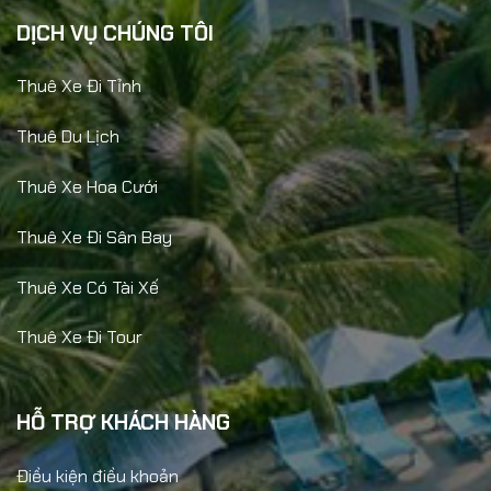
DỊCH VỤ CHÚNG TÔI
Thuê Xe Đi Tỉnh
Thuê Du Lịch
Thuê Xe Hoa Cưới
Thuê Xe Đi Sân Bay
Thuê Xe Có Tài Xế
Thuê Xe Đi Tour
HỖ TRỢ KHÁCH HÀNG
Điều kiện điều khoản