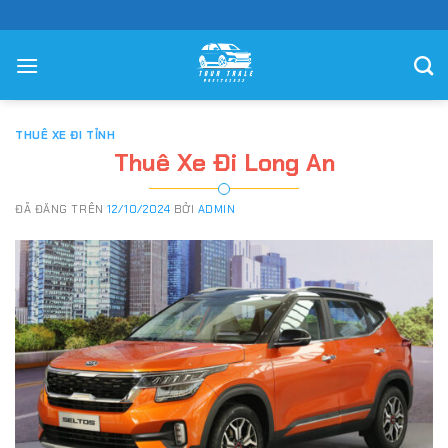
Chuyển
đến
nội
dung
THUÊ XE ĐI TỈNH
Thuê Xe Đi Long An
ĐÃ ĐĂNG TRÊN
12/10/2024
BỞI
ADMIN