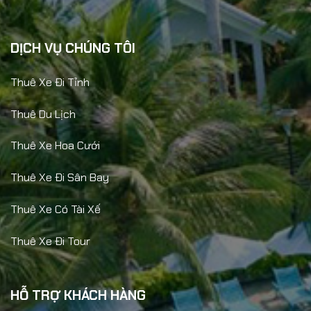
DỊCH VỤ CHÚNG TÔI
Thuê Xe Đi Tỉnh
Thuê Du Lịch
Thuê Xe Hoa Cưới
Thuê Xe Đi Sân Bay
Thuê Xe Có Tài Xế
Thuê Xe Đi Tour
HỖ TRỢ KHÁCH HÀNG