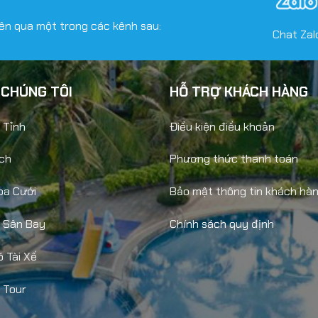
viên qua một trong các kênh sau:
Chat Zal
 CHÚNG TÔI
HỖ TRỢ KHÁCH HÀNG
 Tỉnh
Điều kiện điều khoản
ch
Phương thức thanh toán
oa Cưới
Bảo mật thông tin khách hà
i Sân Bay
Chính sách quy định
 Tài Xế
 Tour