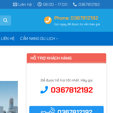
Liên hệ
08:00 - 17:00
0367812192
Phone: 0367812192
Gọi ngay để được tư vấn báo giá
LIÊN HỆ
CẨM NANG DU LỊCH
HỖ TRỢ KHÁCH HÀNG
Để được hỗ trợ tốt nhất. Hãy gọi
0367812192
0367812192