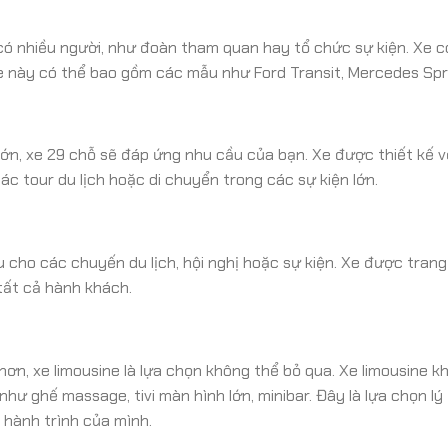
ó nhiều người, như đoàn tham quan hay tổ chức sự kiện. Xe 
xe này có thể bao gồm các mẫu như Ford Transit, Mercedes Spri
ớn, xe 29 chỗ sẽ đáp ứng nhu cầu của bạn. Xe được thiết kế v
ác tour du lịch hoặc di chuyển trong các sự kiện lớn.
 cho các chuyến du lịch, hội nghị hoặc sự kiện. Xe được trang
tất cả hành khách.
ơn, xe limousine là lựa chọn không thể bỏ qua. Xe limousine k
như ghế massage, tivi màn hình lớn, minibar. Đây là lựa chọn l
hành trình của mình.