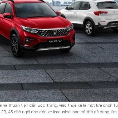
i và thuận tiện đến Sóc Trăng, việc thuê xe là một lựa chọn tu
, 29, 45 chỗ ngồi cho đến xe limousine, bạn có thể dễ dàng tìm 