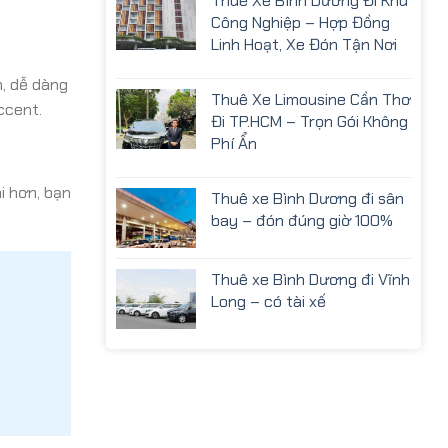
Thuê Xe Bình Dương Đi Khu
Công Nghiệp – Hợp Đồng
Linh Hoạt, Xe Đón Tận Nơi
, dễ dàng
Thuê Xe Limousine Cần Thơ
ccent.
Đi TP.HCM – Trọn Gói Không
Phí Ẩn
i hơn, bạn
Thuê xe Bình Dương đi sân
bay – đón đúng giờ 100%
Thuê xe Bình Dương đi Vĩnh
Long – có tài xế