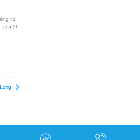
rằng nó
ể có một
 Long