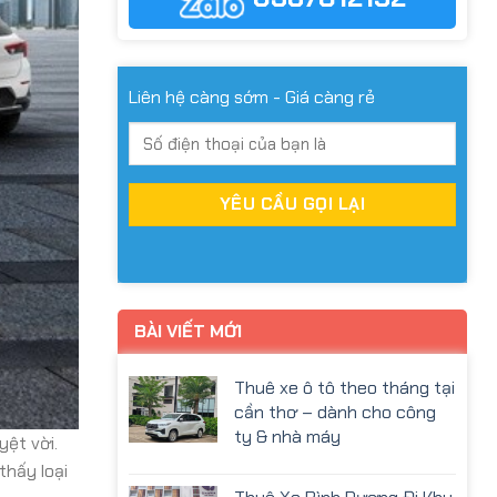
Liên hệ càng sớm - Giá càng rẻ
BÀI VIẾT MỚI
Thuê xe ô tô theo tháng tại
cần thơ – dành cho công
ty & nhà máy
yệt vời.
thấy loại