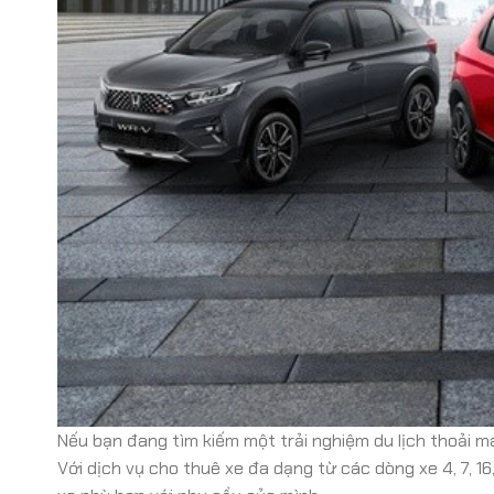
Nếu bạn đang tìm kiếm một trải nghiệm du lịch thoải má
Với dịch vụ cho thuê xe đa dạng từ các dòng xe 4, 7, 16