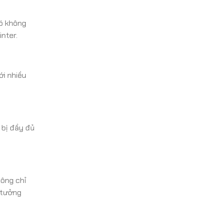
có không
nter.
ới nhiều
 bị đầy đủ
hông chỉ
ý tưởng