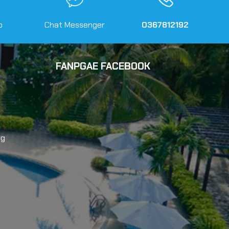
o
Chat Messenger
0367812192
FANPGAE FACEBOOK
ng