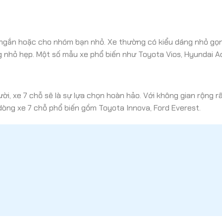
 ngắn hoặc cho nhóm bạn nhỏ. Xe thường có kiểu dáng nhỏ gọn
 nhỏ hẹp. Một số mẫu xe phổ biến như Toyota Vios, Hyundai A
i, xe 7 chỗ sẽ là sự lựa chọn hoàn hảo. Với không gian rộng rã
dòng xe 7 chỗ phổ biến gồm Toyota Innova, Ford Everest.