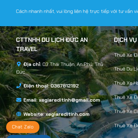
Cách nhanh nhất, vui lòng liên hệ trực tiếp với tư vấn 
CTTNHH DU LỊCH ĐỨC AN
DỊCH VỤ
TRAVEL
Thuê Xe Đi
Địa chỉ:
03 Thái Thuận, An Phú, Thủ
Thuê Du Lị
Đức
Thuê Xe H
Điện thoại: 0367812192
Thuê Xe Đ
Email:
xegiareditinh@gmail.com
Thuê Xe Có
Website:
xegiareditinh.com
Thuê Xe Đi
Chat Zalo