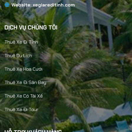
Website:
xegiareditinh.com
DỊCH VỤ CHÚNG TÔI
Thuê Xe Đi Tỉnh
Thuê Du Lịch
Thuê Xe Hoa Cưới
Thuê Xe Đi Sân Bay
Thuê Xe Có Tài Xế
Thuê Xe Đi Tour