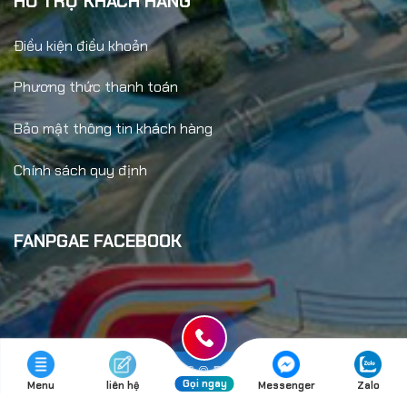
HỖ TRỢ KHÁCH HÀNG
Điều kiện điều khoản
Phương thức thanh toán
Bảo mật thông tin khách hàng
Chính sách quy định
FANPGAE FACEBOOK
Copyright 2026 ©
Đức An Travel
Gọi ngay
Menu
liên hệ
Messenger
Zalo