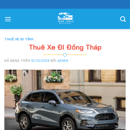
Chuyển
đến
nội
dung
THUÊ XE ĐI TỈNH
Thuê Xe Đi Đồng Tháp
ĐÃ ĐĂNG TRÊN
12/10/2024
BỞI
ADMIN