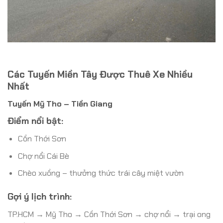
Các Tuyến Miền Tây Được Thuê Xe Nhiều
Nhất
Tuyến Mỹ Tho – Tiền Giang
Điểm nổi bật:
Cồn Thới Sơn
Chợ nổi Cái Bè
Chèo xuồng – thưởng thức trái cây miệt vườn
Gợi ý lịch trình:
TP.HCM → Mỹ Tho → Cồn Thới Sơn → chợ nổi → trại ong