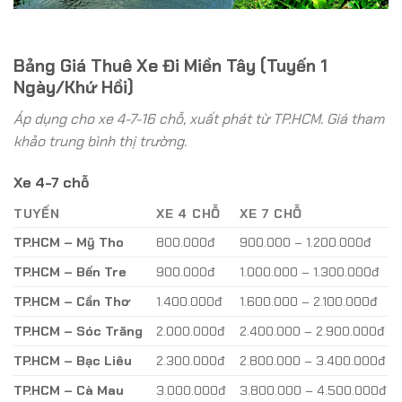
Bảng Giá Thuê Xe Đi Miền Tây (Tuyến 1
Ngày/Khứ Hồi)
Áp dụng cho xe 4-7-16 chỗ, xuất phát từ TP.HCM. Giá tham
khảo trung bình thị trường.
Xe 4-7 chỗ
TUYẾN
XE 4 CHỖ
XE 7 CHỖ
TP.HCM – Mỹ Tho
800.000đ
900.000 – 1.200.000đ
TP.HCM – Bến Tre
900.000đ
1.000.000 – 1.300.000đ
TP.HCM – Cần Thơ
1.400.000đ
1.600.000 – 2.100.000đ
TP.HCM – Sóc Trăng
2.000.000đ
2.400.000 – 2.900.000đ
TP.HCM – Bạc Liêu
2.300.000đ
2.800.000 – 3.400.000đ
TP.HCM – Cà Mau
3.000.000đ
3.800.000 – 4.500.000đ