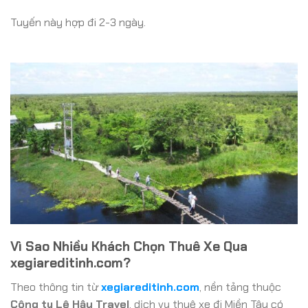
Tuyến này hợp đi 2-3 ngày.
Vì Sao Nhiều Khách Chọn Thuê Xe Qua
xegiareditinh.com?
Theo thông tin từ
xegiareditinh.com
, nền tảng thuộc
Công ty Lê Hậu Travel
, dịch vụ thuê xe đi Miền Tây có