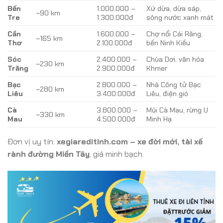
Bến
1.000.000 –
Xứ dừa, dừa sáp,
~90 km
Tre
1.300.000đ
sông nước xanh mát
Cần
1.600.000 –
Chợ nổi Cái Răng,
~165 km
Thơ
2.100.000đ
bến Ninh Kiều
Sóc
2.400.000 –
Chùa Dơi, văn hóa
~230 km
Trăng
2.900.000đ
Khmer
Bạc
2.800.000 –
Nhà Công tử Bạc
~280 km
Liêu
3.400.000đ
Liêu, điện gió
Cà
3.800.000 –
Mũi Cà Mau, rừng U
~330 km
Mau
4.500.000đ
Minh Hạ
Đơn vị uy tín:
xegiareditinh.com – xe đời mới, tài xế
rành đường Miền Tây
, giá minh bạch.