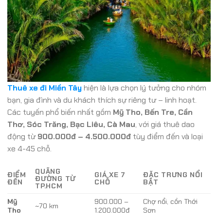
Thuê xe đi Miền Tây
hiện là lựa chọn lý tưởng cho nhóm
bạn, gia đình và du khách thích sự riêng tư – linh hoạt.
Các tuyến phổ biến nhất gồm
Mỹ Tho, Bến Tre, Cần
Thơ, Sóc Trăng, Bạc Liêu, Cà Mau
, với giá thuê dao
động từ
900.000đ – 4.500.000đ
tùy điểm đến và loại
xe 4-45 chỗ.
QUÃNG
ĐIỂM
GIÁ XE 7
ĐẶC TRƯNG NỔI
ĐƯỜNG TỪ
ĐẾN
CHỖ
BẬT
TP.HCM
Mỹ
900.000 –
Chợ nổi, cồn Thới
~70 km
Tho
1.200.000đ
Sơn