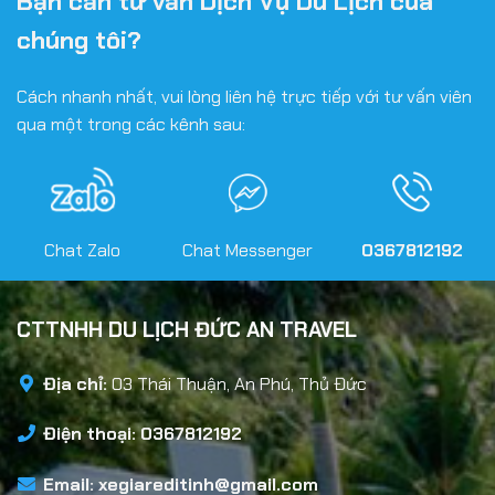
Bạn cần tư vấn Dịch Vụ Du Lịch của
chúng tôi?
Cách nhanh nhất, vui lòng liên hệ trực tiếp với tư vấn viên
qua một trong các kênh sau:
Chat Zalo
Chat Messenger
0367812192
CTTNHH DU LỊCH ĐỨC AN TRAVEL
Địa chỉ:
03 Thái Thuận, An Phú, Thủ Đức
Điện thoại: 0367812192
Email:
xegiareditinh@gmail.com