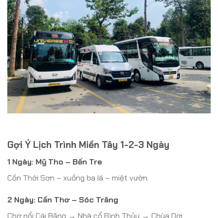
Gợi Ý Lịch Trình Miền Tây 1-2-3 Ngày
1 Ngày:
Mỹ Tho – Bến Tre
Cồn Thới Sơn – xuồng ba lá – miệt vườn.
2 Ngày:
Cần Thơ – Sóc Trăng
Chợ nổi Cái Răng → Nhà cổ Bình Thủy → Chùa Dơi.