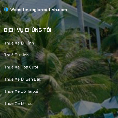
Website:
xegiareditinh.com
DỊCH VỤ CHÚNG TÔI
Thuê Xe Đi Tỉnh
Thuê Du Lịch
Thuê Xe Hoa Cưới
Thuê Xe Đi Sân Bay
Thuê Xe Có Tài Xế
Thuê Xe Đi Tour