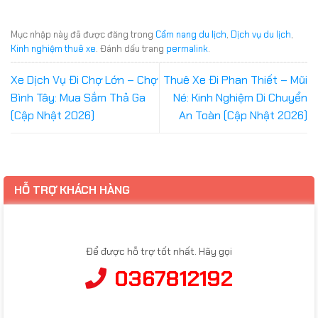
Mục nhập này đã được đăng trong
Cẩm nang du lịch
,
Dịch vụ du lịch
,
Kinh nghiệm thuê xe
. Đánh dấu trang
permalink
.
Xe Dịch Vụ Đi Chợ Lớn – Chợ
Thuê Xe Đi Phan Thiết – Mũi
Bình Tây: Mua Sắm Thả Ga
Né: Kinh Nghiệm Di Chuyển
(Cập Nhật 2026)
An Toàn (Cập Nhật 2026)
HỖ TRỢ KHÁCH HÀNG
Để được hỗ trợ tốt nhất. Hãy gọi
0367812192