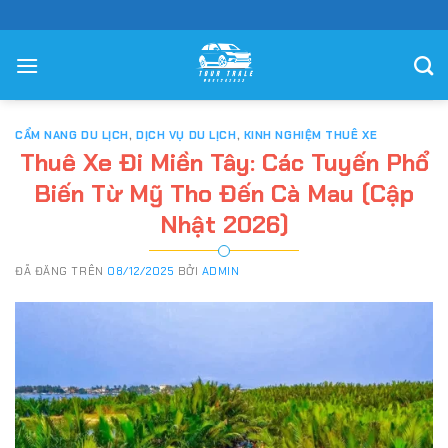
Chuyển
đến
nội
dung
CẨM NANG DU LỊCH
,
DỊCH VỤ DU LỊCH
,
KINH NGHIỆM THUÊ XE
Thuê Xe Đi Miền Tây: Các Tuyến Phổ
Biến Từ Mỹ Tho Đến Cà Mau (Cập
Nhật 2026)
ĐÃ ĐĂNG TRÊN
08/12/2025
BỞI
ADMIN