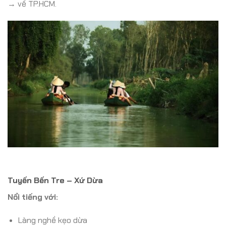
→ về TP.HCM.
Tuyến Bến Tre – Xứ Dừa
Nổi tiếng với:
Làng nghề kẹo dừa