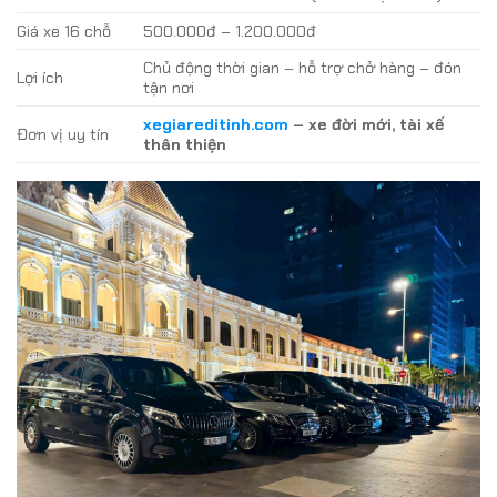
Giá xe 16 chỗ
500.000đ – 1.200.000đ
Chủ động thời gian – hỗ trợ chở hàng – đón
Lợi ích
tận nơi
xegiareditinh.com
– xe đời mới, tài xế
Đơn vị uy tín
thân thiện