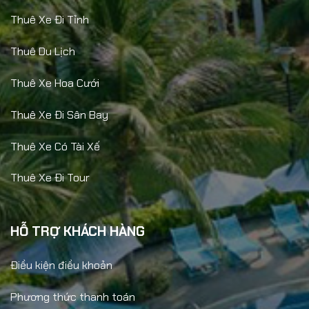
Thuê Xe Đi Tỉnh
Thuê Du Lịch
Thuê Xe Hoa Cưới
Thuê Xe Đi Sân Bay
Thuê Xe Có Tài Xế
Thuê Xe Đi Tour
HỖ TRỢ KHÁCH HÀNG
Điều kiện điều khoản
Phương thức thanh toán