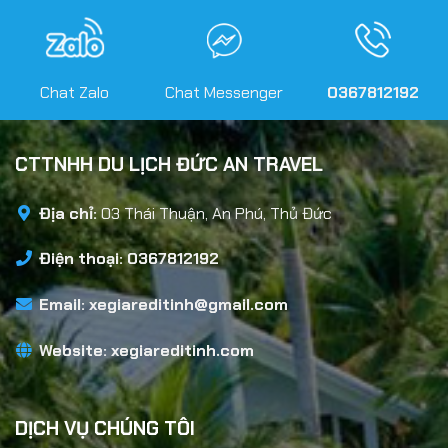
Chat Zalo
Chat Messenger
0367812192
CTTNHH DU LỊCH ĐỨC AN TRAVEL
Địa chỉ:
03 Thái Thuận, An Phú, Thủ Đức
Điện thoại: 0367812192
Email:
xegiareditinh@gmail.com
Website:
xegiareditinh.com
DỊCH VỤ CHÚNG TÔI