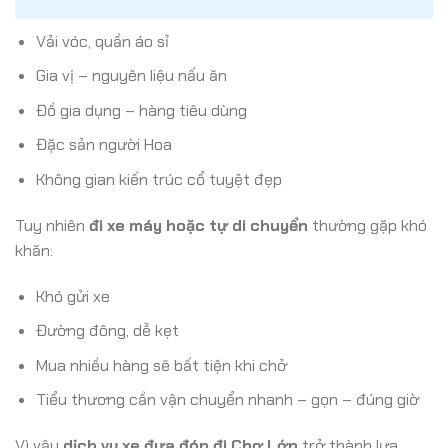
Vải vóc, quần áo sỉ
Gia vị – nguyên liệu nấu ăn
Đồ gia dụng – hàng tiêu dùng
Đặc sản người Hoa
Không gian kiến trúc cổ tuyệt đẹp
Tuy nhiên
đi xe máy hoặc tự di chuyển
thường gặp khó
khăn:
Khó gửi xe
Đường đông, dễ kẹt
Mua nhiều hàng sẽ bất tiện khi chở
Tiểu thương cần vận chuyển nhanh – gọn – đúng giờ
Vì vậy
dịch vụ xe đưa đón đi Chợ Lớn
trở thành lựa