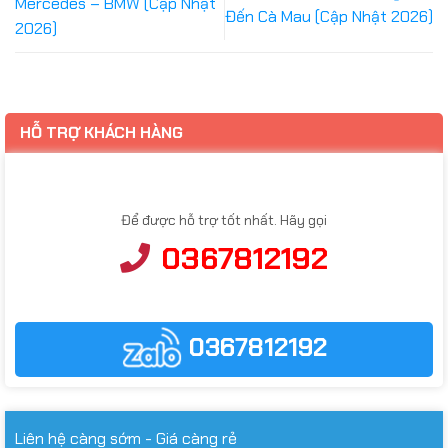
Mercedes – BMW (Cập Nhật
Đến Cà Mau (Cập Nhật 2026)
2026)
HỖ TRỢ KHÁCH HÀNG
Để được hỗ trợ tốt nhất. Hãy gọi
0367812192
0367812192
Liên hệ càng sớm - Giá càng rẻ