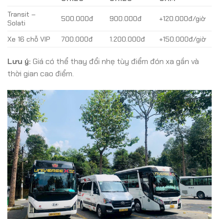
Transit –
500.000đ
900.000đ
+120.000đ/giờ
Solati
Xe 16 chỗ VIP
700.000đ
1.200.000đ
+150.000đ/giờ
Lưu ý:
Giá có thể thay đổi nhẹ tùy điểm đón xa gần và
thời gian cao điểm.