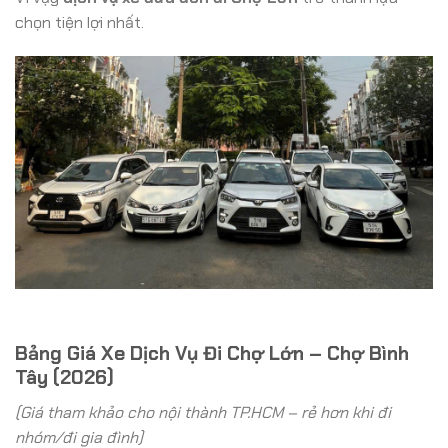
chọn tiện lợi nhất.
Bảng Giá Xe Dịch Vụ Đi Chợ Lớn – Chợ Bình
Tây (2026)
(Giá tham khảo cho nội thành TP.HCM – rẻ hơn khi đi
nhóm/đi gia đình)