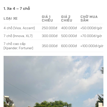
1. Xe 4 – 7 chỗ
GIÁ 1
GIÁ 2
CHỜ MUA
LOẠI XE
CHIỀU
CHIỀU
SẮM
4 chỗ (Vios, Accent)
250.000đ
400.000đ
+50.000đ/giờ
7 chỗ (Innova, XL7)
300.000đ
500.000đ
+70.000đ/giờ
7 chỗ cao cấp
350.000đ
600.000đ
+100.000đ/giờ
(Xpander, Fortuner)