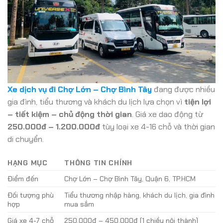
Xe dịch vụ đi Chợ Lớn – Chợ Bình Tây
đang được nhiều
gia đình, tiểu thương và khách du lịch lựa chọn vì
tiện lợi
– tiết kiệm – chủ động thời gian
. Giá xe dao động từ
250.000đ – 1.200.000đ
tùy loại xe 4-16 chỗ và thời gian
di chuyển.
HẠNG MỤC
THÔNG TIN CHÍNH
Điểm đến
Chợ Lớn – Chợ Bình Tây, Quận 6, TP.HCM
Đối tượng phù
Tiểu thương nhập hàng, khách du lịch, gia đình
hợp
mua sắm
Giá xe 4-7 chỗ
250.000đ – 450.000đ (1 chiều nội thành)