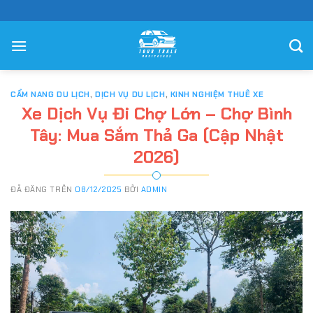
Chuyển
đến
nội
dung
CẨM NANG DU LỊCH
,
DỊCH VỤ DU LỊCH
,
KINH NGHIỆM THUÊ XE
Xe Dịch Vụ Đi Chợ Lớn – Chợ Bình
Tây: Mua Sắm Thả Ga (Cập Nhật
2026)
ĐÃ ĐĂNG TRÊN
08/12/2025
BỞI
ADMIN