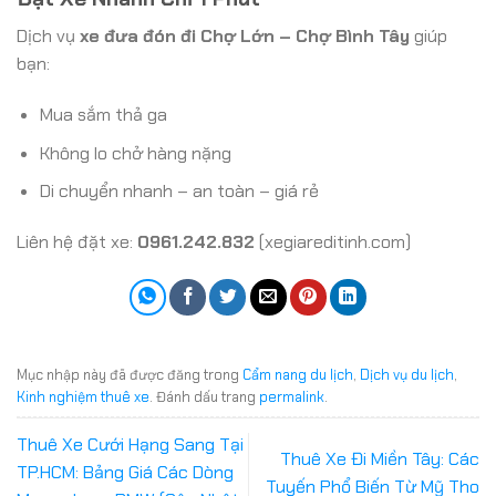
Dịch vụ
xe đưa đón đi Chợ Lớn – Chợ Bình Tây
giúp
bạn:
Mua sắm thả ga
Không lo chở hàng nặng
Di chuyển nhanh – an toàn – giá rẻ
Liên hệ đặt xe:
0961.242.832
(xegiareditinh.com)
Mục nhập này đã được đăng trong
Cẩm nang du lịch
,
Dịch vụ du lịch
,
Kinh nghiệm thuê xe
. Đánh dấu trang
permalink
.
Thuê Xe Cưới Hạng Sang Tại
Thuê Xe Đi Miền Tây: Các
TP.HCM: Bảng Giá Các Dòng
Tuyến Phổ Biến Từ Mỹ Tho