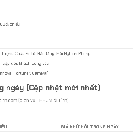
000đ/chiều
, Tượng Chúa Ki-tô, Hải đăng, Mũi Nghinh Phong
, cặp đôi, khách công tác
nnova, Fortuner, Carnival)
ng ngày (Cập nhật mới nhất)
nh.com (dịch vụ TP.HCM đi tỉnh) :
HIỀU
GIÁ KHỨ HỒI TRONG NGÀY