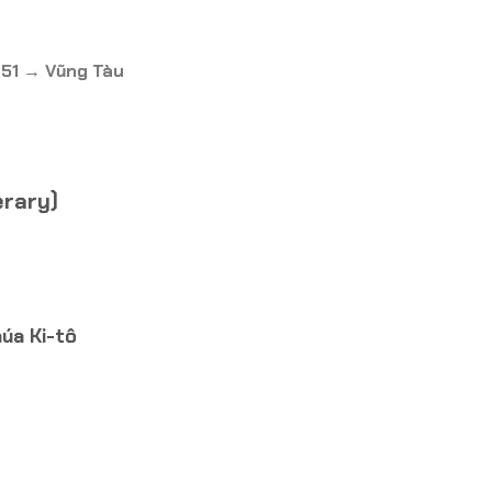
51 → Vũng Tàu
erary)
úa Ki-tô