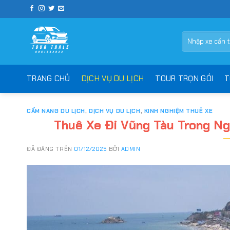
Chuyển
đến
nội
Tìm
dung
kiếm:
TRANG CHỦ
DỊCH VỤ DU LỊCH
TOUR TRỌN GÓI
T
CẨM NANG DU LỊCH
,
DỊCH VỤ DU LỊCH
,
KINH NGHIỆM THUÊ XE
Thuê Xe Đi Vũng Tàu Trong Ngà
ĐÃ ĐĂNG TRÊN
01/12/2025
BỞI
ADMIN