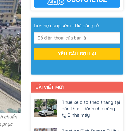
Liên hệ càng sớm - Giá càng rẻ
BÀI VIẾT MỚI
Thuê xe ô tô theo tháng tại
cần thơ – dành cho công
ty & nhà máy
ình chuẩn
g phục