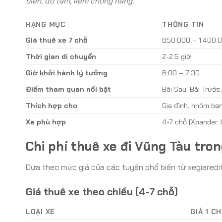
biển, đồ tắm, kem chống nắng.
HẠNG MỤC
THÔNG TIN
Giá thuê xe 7 chỗ
850.000 – 1.400.
Thời gian di chuyển
2-2.5 giờ
Giờ khởi hành lý tưởng
6:00 – 7:30
Điểm tham quan nổi bật
Bãi Sau, Bãi Trước
Thích hợp cho
Gia đình, nhóm bạn
Xe phù hợp
4-7 chỗ (Xpander, I
Chi phí thuê xe đi Vũng Tàu tro
Dựa theo mức giá của các tuyến phổ biến từ xegiarediti
Giá thuê xe theo chiều (4-7 chỗ)
LOẠI XE
GIÁ 1 C