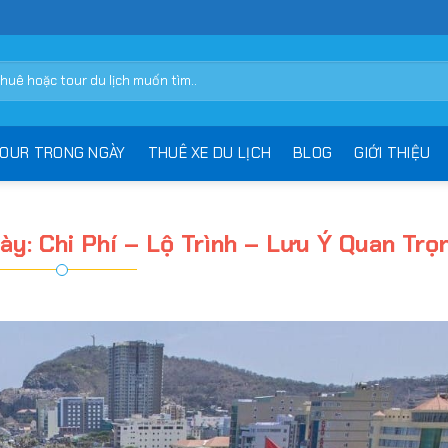
OUR TRONG NGÀY
THUÊ XE DU LỊCH
BLOG
GIỚI THIỆU
y: Chi Phí – Lộ Trình – Lưu Ý Quan Trọ