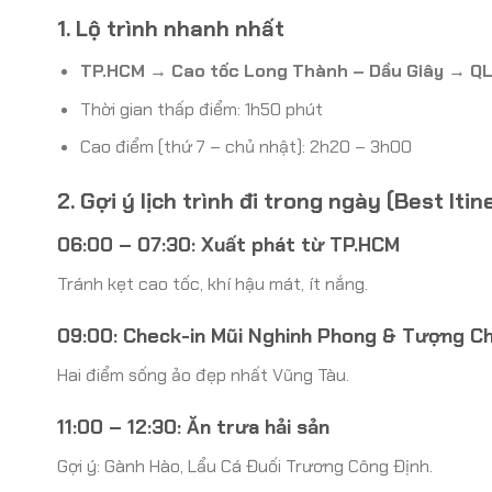
1. Lộ trình nhanh nhất
TP.HCM → Cao tốc Long Thành – Dầu Giây → QL
Thời gian thấp điểm: 1h50 phút
Cao điểm (thứ 7 – chủ nhật): 2h20 – 3h00
2. Gợi ý lịch trình đi trong ngày (Best Itin
06:00 – 07:30: Xuất phát từ TP.HCM
Tránh kẹt cao tốc, khí hậu mát, ít nắng.
09:00: Check-in Mũi Nghinh Phong & Tượng Ch
Hai điểm sống ảo đẹp nhất Vũng Tàu.
11:00 – 12:30: Ăn trưa hải sản
Gợi ý: Gành Hào, Lẩu Cá Đuối Trương Công Định.