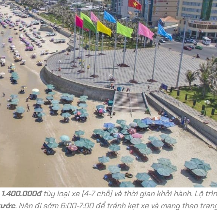
 1.400.000đ
tùy loại xe (4-7 chỗ) và thời gian khởi hành. Lộ tr
rước
. Nên đi sớm 6:00-7:00 để tránh kẹt xe và mang theo tran