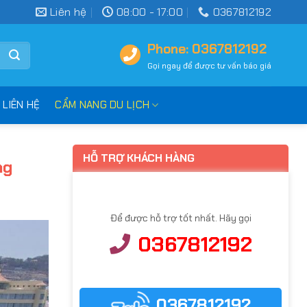
Liên hệ
08:00 - 17:00
0367812192
Phone: 0367812192
Gọi ngay để được tư vấn báo giá
LIÊN HỆ
CẨM NANG DU LỊCH
HỖ TRỢ KHÁCH HÀNG
ng
Để được hỗ trợ tốt nhất. Hãy gọi
0367812192
0367812192