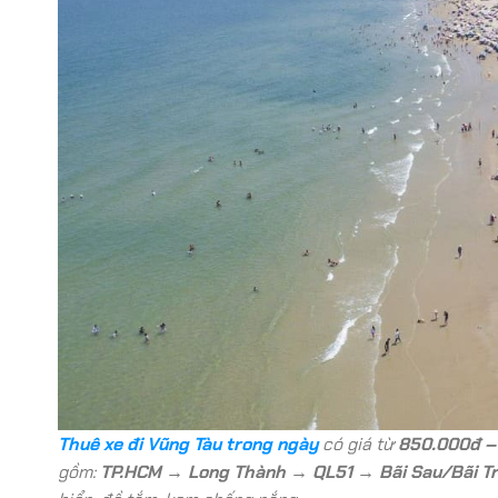
Thuê xe đi Vũng Tàu trong ngày
có giá từ
850.000đ –
gồm:
TP.HCM → Long Thành → QL51 → Bãi Sau/Bãi T