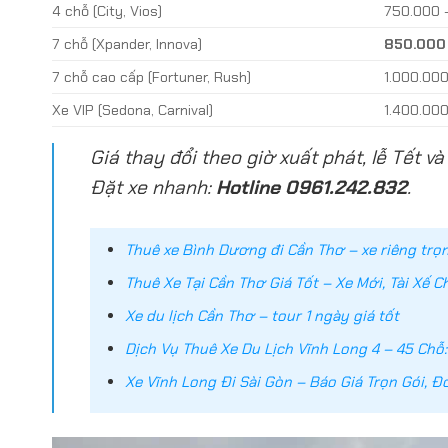
4 chỗ (City, Vios)
750.000 
7 chỗ (Xpander, Innova)
850.000 
7 chỗ cao cấp (Fortuner, Rush)
1.000.00
Xe VIP (Sedona, Carnival)
1.400.00
Giá thay đổi theo giờ xuất phát, lễ Tết và
Đặt xe nhanh:
Hotline 0961.242.832
.
Thuê xe Bình Dương đi Cần Thơ – xe riêng trọn
Thuê Xe Tại Cần Thơ Giá Tốt – Xe Mới, Tài Xế 
Xe du lịch Cần Thơ – tour 1 ngày giá tốt
Dịch Vụ Thuê Xe Du Lịch Vĩnh Long 4 – 45 Chỗ:
Xe Vĩnh Long Đi Sài Gòn – Báo Giá Trọn Gói, Đ