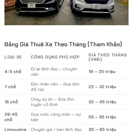
Bảng Giá Thuê Xe Theo Tháng (Tham Khảo)
GIÁ THEO THÁNG
LOẠI XE
CÔNG DỤNG PHÙ HỢP
(VNĐ)
Đi lại lãnh đạo – chuyên
4-5 chỗ
18 – 25 triệu
viên
Đón nhân viên – đưa đón
7 chỗ
22 – 32 triệu
đối tác
Chạy dự án – đưa đón
16 chỗ
32 – 45 triệu
tuyến cố định
29-45
Đưa rước công nhân – sự
55 – 95 triệu
chỗ
kiện
Limousine
Chuyên gia / ban lãnh đạo
30 – 65 triệu