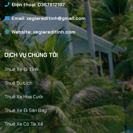
Điện thoại: 0367812192
Email:
xegiareditinh@gmail.com
Website:
xegiareditinh.com
DỊCH VỤ CHÚNG TÔI
Thuê Xe Đi Tỉnh
Thuê Du Lịch
Thuê Xe Hoa Cưới
Thuê Xe Đi Sân Bay
Thuê Xe Có Tài Xế