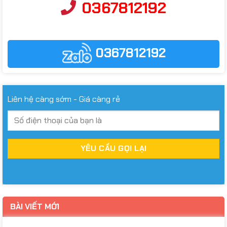
0367812192
0367812192
Liên hệ càng sớm - Giá càng rẻ
BÀI VIẾT MỚI