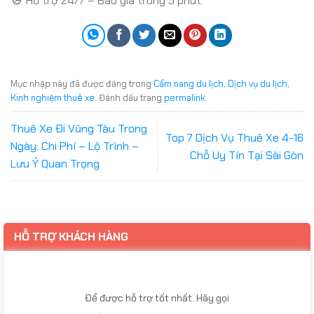
Hỗ trợ 24/7 – Báo giá trong 5 phút.
Mục nhập này đã được đăng trong
Cẩm nang du lịch
,
Dịch vụ du lịch
,
Kinh nghiệm thuê xe
. Đánh dấu trang
permalink
.
Thuê Xe Đi Vũng Tàu Trong
Top 7 Dịch Vụ Thuê Xe 4-16
Ngày: Chi Phí – Lộ Trình –
Chỗ Uy Tín Tại Sài Gòn
Lưu Ý Quan Trọng
HỖ TRỢ KHÁCH HÀNG
Để được hỗ trợ tốt nhất. Hãy gọi