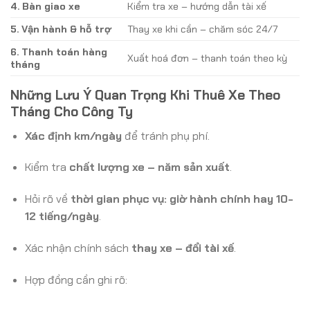
4. Bàn giao xe
Kiểm tra xe – hướng dẫn tài xế
5. Vận hành & hỗ trợ
Thay xe khi cần – chăm sóc 24/7
6. Thanh toán hàng
Xuất hoá đơn – thanh toán theo kỳ
tháng
Những Lưu Ý Quan Trọng Khi Thuê Xe Theo
Tháng Cho Công Ty
Xác định km/ngày
để tránh phụ phí.
Kiểm tra
chất lượng xe – năm sản xuất
.
Hỏi rõ về
thời gian phục vụ: giờ hành chính hay 10-
12 tiếng/ngày
.
Xác nhận chính sách
thay xe – đổi tài xế
.
Hợp đồng cần ghi rõ: