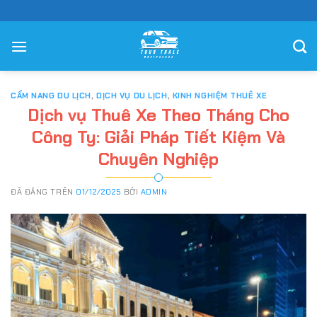
Chuyển
đến
nội
dung
CẨM NANG DU LỊCH
,
DỊCH VỤ DU LỊCH
,
KINH NGHIỆM THUÊ XE
Dịch vụ Thuê Xe Theo Tháng Cho
Công Ty: Giải Pháp Tiết Kiệm Và
Chuyên Nghiệp
ĐÃ ĐĂNG TRÊN
01/12/2025
BỞI
ADMIN