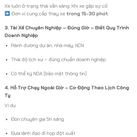
Xe luôn ở trạng thái sẵn sàng. Khi xe gặp sự cố:
Đơn vị cung cấp thay xe
trong 15-30 phút
.
3. Tài Xế Chuyên Nghiệp – Đúng Giờ – Biết Quy Trình
Doanh Nghiệp
Rành đường dự án, nhà máy, KCN
Thái độ lịch sự – đúng chuẩn doanh nghiệp
Có thể ký NDA (bảo mật thông tin)
4. Hỗ Trợ Chạy Ngoài Giờ – Cơ Động Theo Lịch Công
Ty
Ví dụ:
Đón chuyên gia 5h sáng
Đưa lãnh đạo đi họp đột xuất