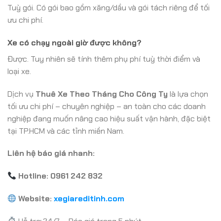
Tuỳ gói. Có gói bao gồm xăng/dầu và gói tách riêng để tối
ưu chi phí.
Xe có chạy ngoài giờ được không?
Được. Tuy nhiên sẽ tính thêm phụ phí tuỳ thời điểm và
loại xe.
Dịch vụ
Thuê Xe Theo Tháng Cho Công Ty
là lựa chọn
tối ưu chi phí – chuyên nghiệp – an toàn cho các doanh
nghiệp đang muốn nâng cao hiệu suất vận hành, đặc biệt
tại TP.HCM và các tỉnh miền Nam.
Liên hệ báo giá nhanh:
Hotline: 0961 242 832
Website:
xegiareditinh.com