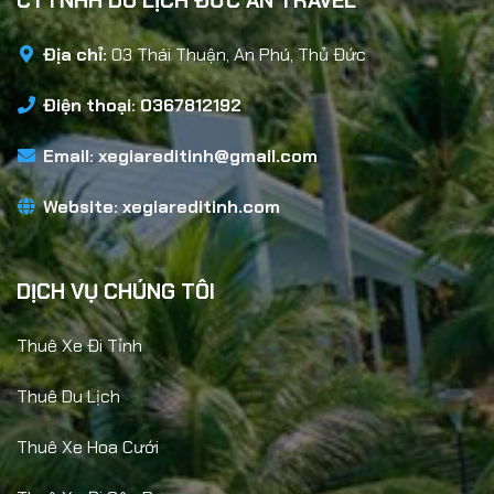
CTTNHH DU LỊCH ĐỨC AN TRAVEL
Địa chỉ:
03 Thái Thuận, An Phú, Thủ Đức
Điện thoại: 0367812192
Email:
xegiareditinh@gmail.com
Website:
xegiareditinh.com
DỊCH VỤ CHÚNG TÔI
Thuê Xe Đi Tỉnh
Thuê Du Lịch
Thuê Xe Hoa Cưới