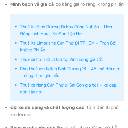
Minh bạch về giá cả
: có bảng giá rõ ràng, không phí ẩn
Thuê Xe Bình Dương Đi Khu Công Nghiệp – Hợp
Đồng Linh Hoạt, Xe Đón Tận Nơi
Thuê Xe Limousine Cần Thơ Đi TP.HCM – Trọn Gói
Không Phí Ẩn
Thuê xe hơi Tết 2026 tại Vĩnh Long giá tốt
Cho thuê xe du lịch Bình Dương 16 – 45 chỗ đời mới
– chạy theo yêu cầu
Thuê xe riêng Cần Thơ đi Sài Gòn giá tốt – xe đẹp,
đón tận nơi
Đội xe đa dạng và chất lượng cao
: từ 4 đến 16 chỗ,
xe đời mới
Phục vụ chuyên nghiệp
: tài xế lịch sự, đúng giờ, hỗ