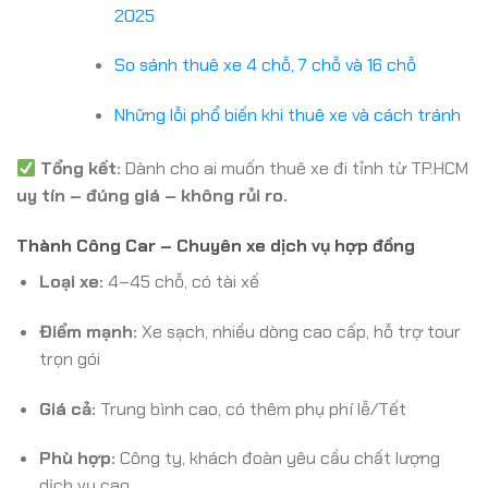
2025
So sánh thuê xe 4 chỗ, 7 chỗ và 16 chỗ
Những lỗi phổ biến khi thuê xe và cách tránh
Tổng kết:
Dành cho ai muốn thuê xe đi tỉnh từ TP.HCM
uy tín – đúng giá – không rủi ro.
Thành Công Car – Chuyên xe dịch vụ hợp đồng
Loại xe:
4–45 chỗ, có tài xế
Điểm mạnh:
Xe sạch, nhiều dòng cao cấp, hỗ trợ tour
trọn gói
Giá cả:
Trung bình cao, có thêm phụ phí lễ/Tết
Phù hợp:
Công ty, khách đoàn yêu cầu chất lượng
dịch vụ cao