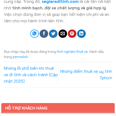
cung cấp. Trong đó,
xegiareditinh.com
là cái tên nổi bật
nhờ
tính minh bạch, đội xe chất lượng và giá hợp lý
.
Việc chọn đúng đơn vị sẽ giúp bạn tiết kiệm chi phí và an
tâm cho mọi hành trình liên tỉnh.
Mục nhập này đã được đăng trong
Kinh nghiệm thuê xe
. Đánh dấu
trang
permalink
.
Những lỗi phổ biến khi thuê
Những điểm thuê xe uy tính
xe đi tỉnh và cách tránh (Cập
Tphcm
nhật 2025)
HỖ TRỢ KHÁCH HÀNG