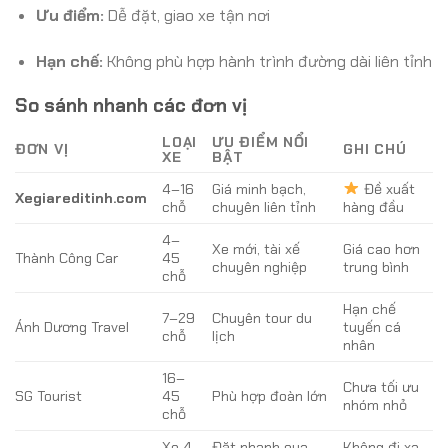
Ưu điểm:
Dễ đặt, giao xe tận nơi
Hạn chế:
Không phù hợp hành trình đường dài liên tỉnh
So sánh nhanh các đơn vị
LOẠI
ƯU ĐIỂM NỔI
ĐƠN VỊ
GHI CHÚ
XE
BẬT
4–16
Giá minh bạch,
Đề xuất
Xegiareditinh.com
chỗ
chuyên liên tỉnh
hàng đầu
4–
Xe mới, tài xế
Giá cao hơn
Thành Công Car
45
chuyên nghiệp
trung bình
chỗ
Hạn chế
7–29
Chuyên tour du
Ánh Dương Travel
tuyến cá
chỗ
lịch
nhân
16–
Chưa tối ưu
SG Tourist
45
Phù hợp đoàn lớn
nhóm nhỏ
chỗ
Xe 4
Đặt nhanh qua
Không đi xa