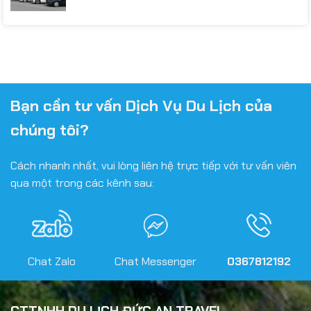
Bạn cần tư vấn Dịch Vụ Du Lịch của
chúng tôi?
Cách nhanh nhất, vui lòng liên hệ trực tiếp với tư vấn viên
qua một trong các kênh sau:
Chat Zalo
Chat Messenger
0367812192