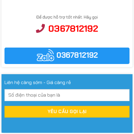
Để được hỗ trợ tốt nhất. Hãy gọi
0367812192
0367812192
Liên hệ càng sớm - Giá càng rẻ