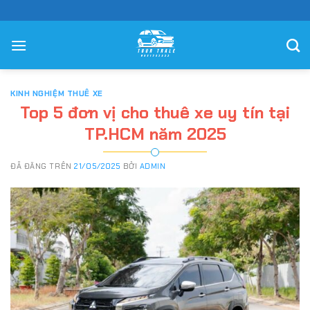
Chuyển
đến
nội
dung
KINH NGHIỆM THUÊ XE
Top 5 đơn vị cho thuê xe uy tín tại
TP.HCM năm 2025
ĐÃ ĐĂNG TRÊN
21/05/2025
BỞI
ADMIN