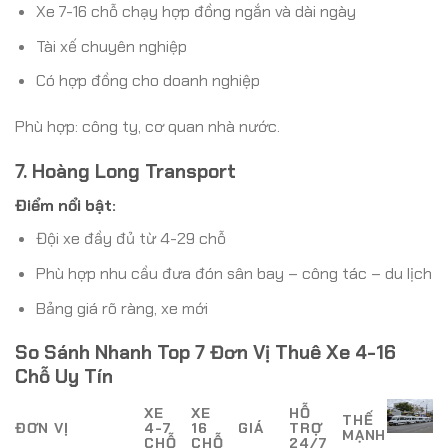
Xe 7-16 chỗ chạy hợp đồng ngắn và dài ngày
Tài xế chuyên nghiệp
Có hợp đồng cho doanh nghiệp
Phù hợp: công ty, cơ quan nhà nước.
7. Hoàng Long Transport
Điểm nổi bật:
Đội xe đầy đủ từ 4-29 chỗ
Phù hợp nhu cầu đưa đón sân bay – công tác – du lịch
Bảng giá rõ ràng, xe mới
So Sánh Nhanh Top 7 Đơn Vị Thuê Xe 4-16
Chỗ Uy Tín
XE
XE
HỖ
THẾ
ĐƠN VỊ
4-7
16
GIÁ
TRỢ
MẠNH
CHỖ
CHỖ
24/7