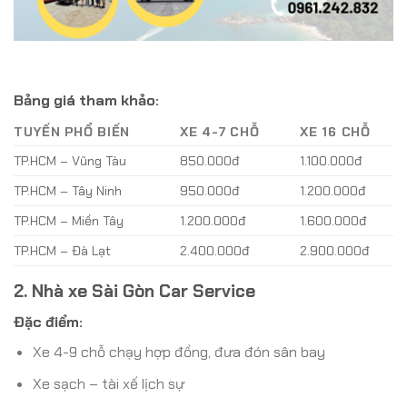
Bảng giá tham khảo:
TUYẾN PHỔ BIẾN
XE 4-7 CHỖ
XE 16 CHỖ
TP.HCM – Vũng Tàu
850.000đ
1.100.000đ
TP.HCM – Tây Ninh
950.000đ
1.200.000đ
TP.HCM – Miền Tây
1.200.000đ
1.600.000đ
TP.HCM – Đà Lạt
2.400.000đ
2.900.000đ
2. Nhà xe Sài Gòn Car Service
Đặc điểm:
Xe 4-9 chỗ chạy hợp đồng, đưa đón sân bay
Xe sạch – tài xế lịch sự