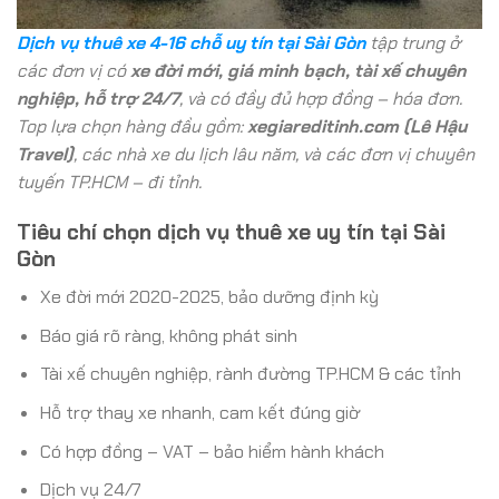
Dịch vụ thuê xe 4-16 chỗ uy tín tại Sài Gòn
tập trung ở
các đơn vị có
xe đời mới, giá minh bạch, tài xế chuyên
nghiệp, hỗ trợ 24/7
, và có đầy đủ hợp đồng – hóa đơn.
Top lựa chọn hàng đầu gồm:
xegiareditinh.com (Lê Hậu
Travel)
, các nhà xe du lịch lâu năm, và các đơn vị chuyên
tuyến TP.HCM – đi tỉnh.
Tiêu chí chọn dịch vụ thuê xe uy tín tại Sài
Gòn
Xe đời mới 2020-2025, bảo dưỡng định kỳ
Báo giá rõ ràng, không phát sinh
Tài xế chuyên nghiệp, rành đường TP.HCM & các tỉnh
Hỗ trợ thay xe nhanh, cam kết đúng giờ
Có hợp đồng – VAT – bảo hiểm hành khách
Dịch vụ 24/7