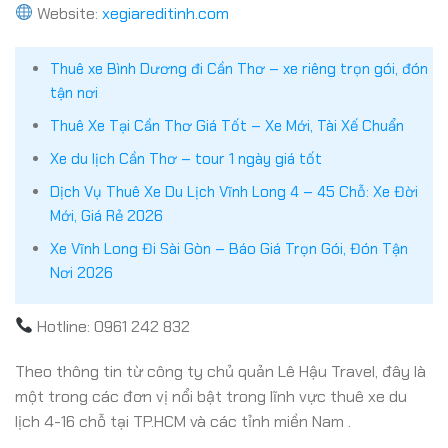
Website:
xegiareditinh.com
Thuê xe Bình Dương đi Cần Thơ – xe riêng trọn gói, đón
tận nơi
Thuê Xe Tại Cần Thơ Giá Tốt – Xe Mới, Tài Xế Chuẩn
Xe du lịch Cần Thơ – tour 1 ngày giá tốt
Dịch Vụ Thuê Xe Du Lịch Vĩnh Long 4 – 45 Chỗ: Xe Đời
Mới, Giá Rẻ 2026
Xe Vĩnh Long Đi Sài Gòn – Báo Giá Trọn Gói, Đón Tận
Nơi 2026
Hotline: 0961 242 832
Theo thông tin từ công ty chủ quản Lê Hậu Travel, đây là
một trong các đơn vị nổi bật trong lĩnh vực thuê xe du
lịch 4-16 chỗ tại TP.HCM và các tỉnh miền Nam .