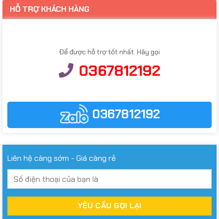
HỖ TRỢ KHÁCH HÀNG
Để được hỗ trợ tốt nhất. Hãy gọi
0367812192
0367812192
Liên hệ càng sớm - Giá càng rẻ