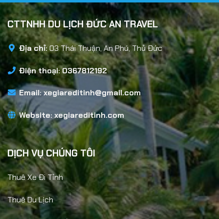
CTTNHH DU LỊCH ĐỨC AN TRAVEL
Địa chỉ:
03 Thái Thuận, An Phú, Thủ Đức
Điện thoại: 0367812192
Email:
xegiareditinh@gmail.com
Website:
xegiareditinh.com
DỊCH VỤ CHÚNG TÔI
Thuê Xe Đi Tỉnh
Thuê Du Lịch