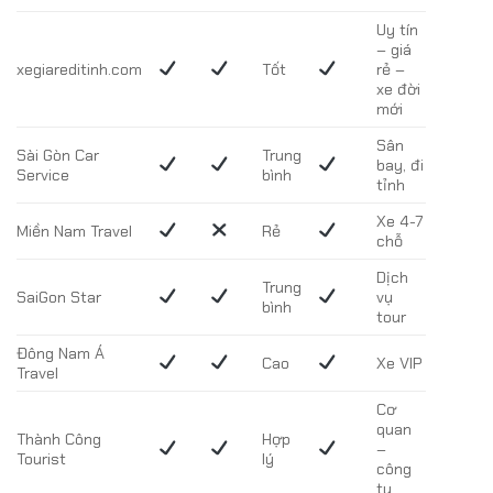
Uy tín
– giá
xegiareditinh.com
Tốt
rẻ –
xe đời
mới
Sân
Sài Gòn Car
Trung
bay, đi
Service
bình
tỉnh
Xe 4-7
Miền Nam Travel
Rẻ
chỗ
Dịch
Trung
SaiGon Star
vụ
bình
tour
Đông Nam Á
Cao
Xe VIP
Travel
Cơ
quan
Thành Công
Hợp
–
Tourist
lý
công
ty