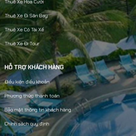
Thuê Xe Hoa Cưới
Thuê Xe Đi Sân Bay
Thuê Xe Có Tài Xế
Thuê Xe Đi Tour
HỖ TRỢ KHÁCH HÀNG
Điều kiện điều khoản
Phương thức thanh toán
Bảo mật thông tin khách hàng
Chính sách quy định