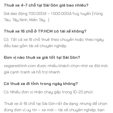
Thuê xe 4-7 chỗ tại Sài Gòn giá bao nhiêu?
Giá dao động 700.000đ – 1.500.000đ/tuỳ tuyến (Vũng
Tàu, Tây Ninh, Miền Tây…).
Thuê xe 16 chỗ ở TP.HCM có tài xế không?
Có. Tất cả xe 16 chỗ thuê theo chuyến hoặc theo ngày
đều bao gồm tài xế chuyên nghiệp.
Đơn vị nào thuê xe giá tốt tại Sài Gòn?
xegiareditinh.com được nhiều khách chọn nhờ xe đời mới,
giá cạnh tranh và hỗ trợ nhanh.
Có thuê xe đi tỉnh trong ngày không?
Có. Nhiều đơn vị nhận chạy gấp trong 10-20 phút.
Thuê xe 4-16 chỗ tại Sài Gòn rất đa dạng, nhưng để chọn
đúng đơn vị uy tín – xe mới – tài xế chuyên nghiệp, bạn