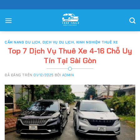
Chuyển
đến
nội
dung
CẨM NANG DU LỊCH
,
DỊCH VỤ DU LỊCH
,
KINH NGHIỆM THUÊ XE
Top 7 Dịch Vụ Thuê Xe 4-16 Chỗ Uy
Tín Tại Sài Gòn
ĐÃ ĐĂNG TRÊN
01/12/2025
BỞI
ADMIN